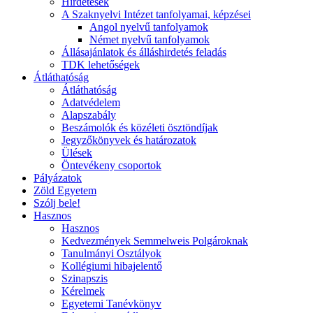
Hirdetések
A Szaknyelvi Intézet tanfolyamai, képzései
Angol nyelvű tanfolyamok
Német nyelvű tanfolyamok
Állásajánlatok és álláshirdetés feladás
TDK lehetőségek
Átláthatóság
Átláthatóság
Adatvédelem
Alapszabály
Beszámolók és közéleti ösztöndíjak
Jegyzőkönyvek és határozatok
Ülések
Öntevékeny csoportok
Pályázatok
Zöld Egyetem
Szólj bele!
Hasznos
Hasznos
Kedvezmények Semmelweis Polgároknak
Tanulmányi Osztályok
Kollégiumi hibajelentő
Szinapszis
Kérelmek
Egyetemi Tanévkönyv