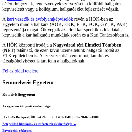
célért dolgoznak, rendezvények szervezését, a külföldi hallgatók
képviseletét vagy a kollégiumi hallgatói élet fejlesztését végzik.
A
kari vezetők és évfolyamképviselők
révén a HÖK-ben az
Egyetem mind a hat kara (ÁOK, EKK, ETK, FOK, GYTK, PAK)
reprezentálja magát. Ők végzik az adott kar specifikus feladatait,
képviselik a kar hallgatóit munkájuk során és a Kari Tanácsokban is.
A HÖK központi irodája a
Nagyvárad téri Elméleti Tömbben
(NET)
található, de ezen kívül üzemeltetünk hallgatói irodát az
ETK épületében is. A szervezet diákcentrumot, tanuló- és
társalgóhelyiséget is tart fenn a hallgatóknak.
Fel az oldal tetejére
Semmelweis Egyetem
Kutató-Elitegyetem
Az egyetem központi elérhetőségei
H - 1085 Budapest, Üllői út 26.
+36 1 459-1500 | +36-20-825-1000
Betegellátó klinikáink és intézeteink elérhetőségei →
Egységeink térképen