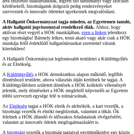
arra rászoruló diáktársaiknak, legyen szó tanulmányi vagy szociális
kérdésekről, bizottságaink dolgozói pedig rendezvényeket
szerveznek és innovatív ötleteket igyekeznek megvalósítani.
A Hallgatói Önkormányzat tagja minden, az Egyetemen tanuló,
aktív hallgatói jogviszonnyal rendelkező diák.
Ahhoz, hogy
aktívan részt vegyél a HÖK munkájában,
ezen a linken
jelentkezz
egy bizottságba! Bármely lelkes, tenni akaró vagy akár csak a HÖK
munkája felől érdeklődő hallgatótársunkat szeretettel várunk
köreinkben!
A Hallgatói Önkormányzat legfontosabb testületei a Küldöttgyűlés
és az Elnökség.
A
Küldöttgyűlés
a HÖK demokratikus alapon működő, legfőbb
döntéshozó testülete, ahova választás útján kerülnek be tagjai. A
Küldöttgyűlésben született döntések a HÖK kollektív véleményét
jelentik, mely döntéseket a HÖK megfelelő képviselői az Egyetem
többi szervezeti egysége felé is tolmácsolnak.
Az
Elnökség
tagjai a HÖK elnök és alelnökök, a kari vezetők, a
bizottsági vezetők és elnöki megbízottak, valamint a titkár. Ők
felelnek a HÖK állandó és időszakos feladatainak elvégzéséért,
valamint az innovatív ötletek megfogalmazásáért is.
A
bizottság
i vezetők a bizottság tagjaival együttműködve egy közös