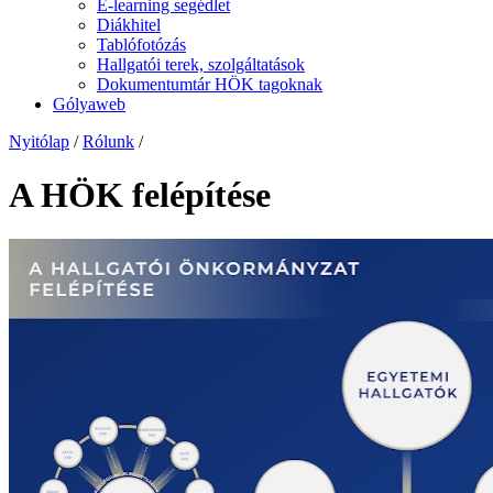
E-learning segédlet
Diákhitel
Tablófotózás
Hallgatói terek, szolgáltatások
Dokumentumtár HÖK tagoknak
Gólyaweb
Nyitólap
/
Rólunk
/
A HÖK felépítése