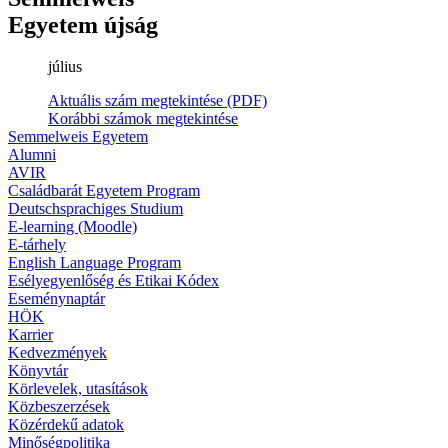
Egyetem újság
július
Aktuális szám megtekintése (PDF)
Korábbi számok megtekintése
Semmelweis Egyetem
Alumni
AVIR
Családbarát Egyetem Program
Deutschsprachiges Studium
E-learning (Moodle)
E-tárhely
English Language Program
Esélyegyenlőség és Etikai Kódex
Eseménynaptár
HÖK
Karrier
Kedvezmények
Könyvtár
Körlevelek, utasítások
Közbeszerzések
Közérdekű adatok
Minőségpolitika