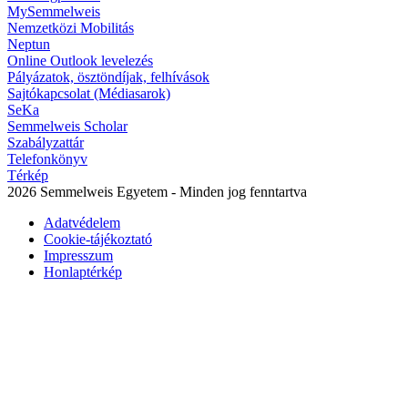
MySemmelweis
Nemzetközi Mobilitás
Neptun
Online Outlook levelezés
Pályázatok, ösztöndíjak, felhívások
Sajtókapcsolat (Médiasarok)
SeKa
Semmelweis Scholar
Szabályzattár
Telefonkönyv
Térkép
2026 Semmelweis Egyetem - Minden jog fenntartva
Adatvédelem
Cookie-tájékoztató
Impresszum
Honlaptérkép