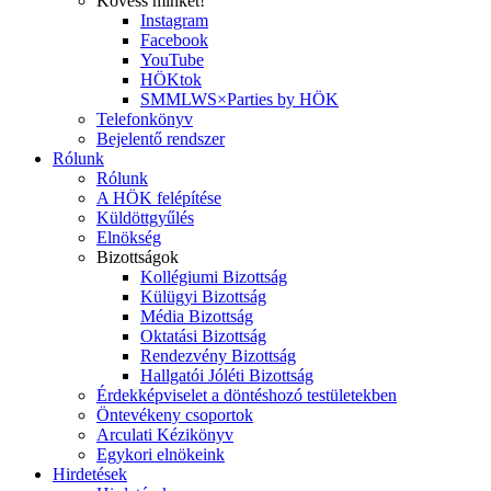
Kövess minket!
Instagram
Facebook
YouTube
HÖKtok
SMMLWS×Parties by HÖK
Telefonkönyv
Bejelentő rendszer
Rólunk
Rólunk
A HÖK felépítése
Küldöttgyűlés
Elnökség
Bizottságok
Kollégiumi Bizottság
Külügyi Bizottság
Média Bizottság
Oktatási Bizottság
Rendezvény Bizottság
Hallgatói Jóléti Bizottság
Érdekképviselet a döntéshozó testületekben
Öntevékeny csoportok
Arculati Kézikönyv
Egykori elnökeink
Hirdetések