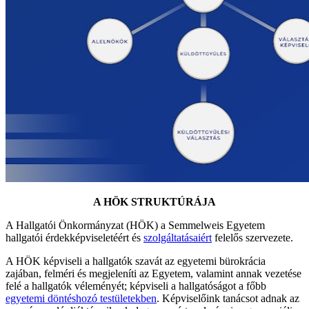
A HÖK STRUKTÚRÁJA
A Hallgatói Önkormányzat (HÖK) a Semmelweis Egyetem
hallgatói érdekképviseletéért és
szolgáltatásaiért
felelős szervezete.
A HÖK képviseli a hallgatók szavát az egyetemi bürokrácia
zajában, felméri és megjeleníti az Egyetem, valamint annak vezetése
felé a hallgatók véleményét; képviseli a hallgatóságot a főbb
egyetemi döntéshozó testületekben
. Képviselőink tanácsot adnak az