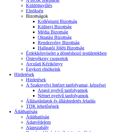
A HÖK felépítése
Küldöttgyűlés
Elnökség
Bizottságok
Kollégiumi Bizottság
Külügyi Bizottság
Média Bizottság
Oktatási Bizottság
Rendezvény Bizottság
Hallgatói Jóléti Bizottság
Érdekképviselet a döntéshozó testületekben
Öntevékeny csoportok
Arculati Kézikönyv
Egykori elnökeink
Hirdetések
Hirdetések
A Szaknyelvi Intézet tanfolyamai, képzései
Angol nyelvű tanfolyamok
Német nyelvű tanfolyamok
Állásajánlatok és álláshirdetés feladás
TDK lehetőségek
Átláthatóság
Átláthatóság
Adatvédelem
Alapszabály