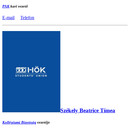
PAK
kari vezető
E-mail
Telefon
Székely Beatrice Tímea
Kollégiumi Bizottság
vezetője