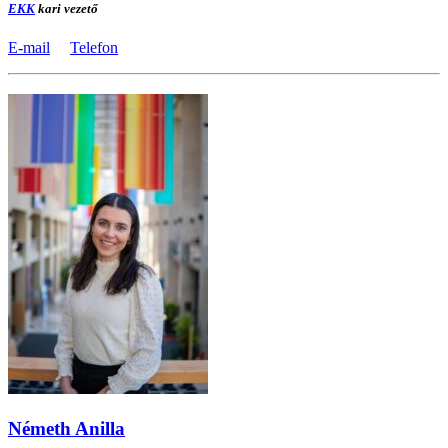
EKK
kari vezető
E-mail
Telefon
Németh Anilla