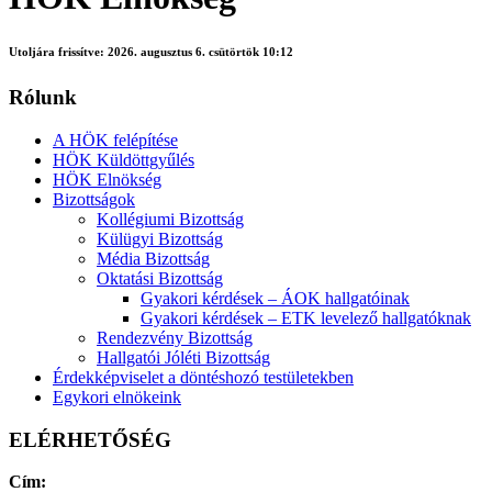
Utoljára frissítve:
2026. augusztus 6. csütörtök 10:12
Rólunk
A HÖK felépítése
HÖK Küldöttgyűlés
HÖK Elnökség
Bizottságok
Kollégiumi Bizottság
Külügyi Bizottság
Média Bizottság
Oktatási Bizottság
Gyakori kérdések – ÁOK hallgatóinak
Gyakori kérdések – ETK levelező hallgatóknak
Rendezvény Bizottság
Hallgatói Jóléti Bizottság
Érdekképviselet a döntéshozó testületekben
Egykori elnökeink
ELÉRHETŐSÉG
Cím: