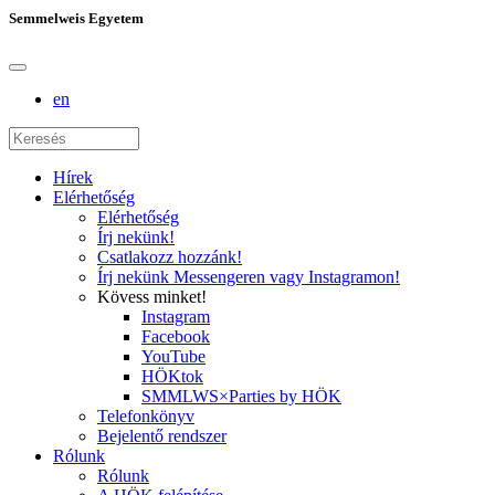
Semmelweis Egyetem
en
Hírek
Elérhetőség
Elérhetőség
Írj nekünk!
Csatlakozz hozzánk!
Írj nekünk Messengeren vagy Instagramon!
Kövess minket!
Instagram
Facebook
YouTube
HÖKtok
SMMLWS×Parties by HÖK
Telefonkönyv
Bejelentő rendszer
Rólunk
Rólunk