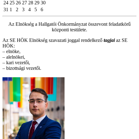
24
25
26
27
28
29
30
31
1
2
3
4
5
6
Az Elnökség a Hallgatói Önkormányzat összevont feladatkörű
központi testülete.
Az SE HÖK Elnökség szavazati joggal rendelkező
tagjai
az SE
HÖK:
– elnöke,
– alelnökei,
– kari vezetői,
– bizottsági vezetői.