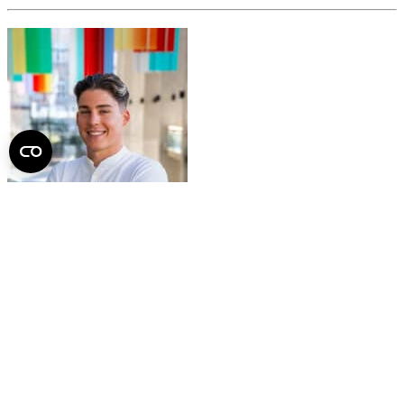
Hegedűs Kristóf
Média Bizottság
vezetője
E-mail
Telefon