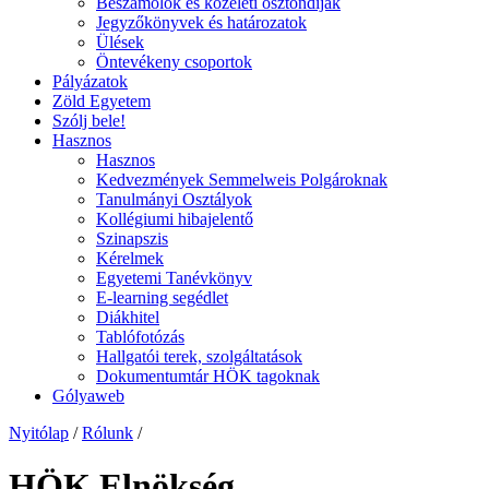
Beszámolók és közéleti ösztöndíjak
Jegyzőkönyvek és határozatok
Ülések
Öntevékeny csoportok
Pályázatok
Zöld Egyetem
Szólj bele!
Hasznos
Hasznos
Kedvezmények Semmelweis Polgároknak
Tanulmányi Osztályok
Kollégiumi hibajelentő
Szinapszis
Kérelmek
Egyetemi Tanévkönyv
E-learning segédlet
Diákhitel
Tablófotózás
Hallgatói terek, szolgáltatások
Dokumentumtár HÖK tagoknak
Gólyaweb
Nyitólap
/
Rólunk
/
HÖK Elnökség