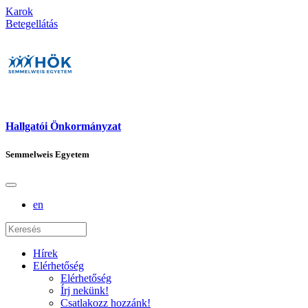
Karok
Betegellátás
Hallgatói Önkormányzat
Semmelweis Egyetem
en
Hírek
Elérhetőség
Elérhetőség
Írj nekünk!
Csatlakozz hozzánk!