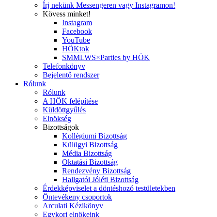
Írj nekünk Messengeren vagy Instagramon!
Kövess minket!
Instagram
Facebook
YouTube
HÖKtok
SMMLWS×Parties by HÖK
Telefonkönyv
Bejelentő rendszer
Rólunk
Rólunk
A HÖK felépítése
Küldöttgyűlés
Elnökség
Bizottságok
Kollégiumi Bizottság
Külügyi Bizottság
Média Bizottság
Oktatási Bizottság
Rendezvény Bizottság
Hallgatói Jóléti Bizottság
Érdekképviselet a döntéshozó testületekben
Öntevékeny csoportok
Arculati Kézikönyv
Egykori elnökeink