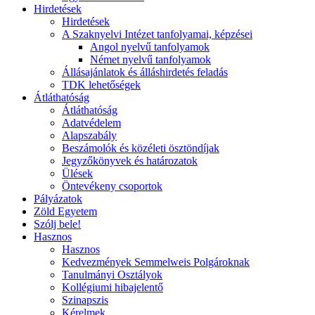
Hirdetések
Hirdetések
A Szaknyelvi Intézet tanfolyamai, képzései
Angol nyelvű tanfolyamok
Német nyelvű tanfolyamok
Állásajánlatok és álláshirdetés feladás
TDK lehetőségek
Átláthatóság
Átláthatóság
Adatvédelem
Alapszabály
Beszámolók és közéleti ösztöndíjak
Jegyzőkönyvek és határozatok
Ülések
Öntevékeny csoportok
Pályázatok
Zöld Egyetem
Szólj bele!
Hasznos
Hasznos
Kedvezmények Semmelweis Polgároknak
Tanulmányi Osztályok
Kollégiumi hibajelentő
Szinapszis
Kérelmek