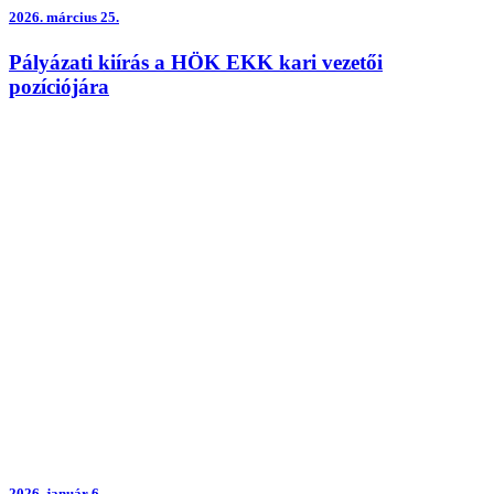
2026.
március 25.
Pályázati kiírás a HÖK EKK kari vezetői
pozíciójára
2026.
január 6.