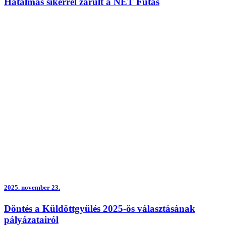
Hatalmas sikerrel zárult a NET Futás
2025.
november 23.
Döntés a Küldöttgyűlés 2025-ös választásának
pályázatairól