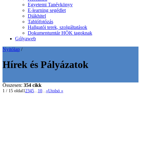
Egyetemi Tanévkönyv
E-learning segédlet
Diákhitel
Tablófotózás
Hallgatói terek, szolgáltatások
Dokumentumtár HÖK tagoknak
Gólyaweb
Nyitólap
/
Hírek és Pályázatok
Összesen:
354 cikk
1 / 15 oldal
1
2
3
4
5
...
10
...
»
Utolsó »