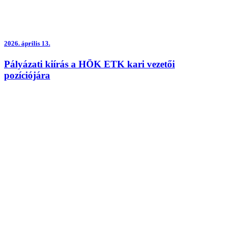
2026.
április 13.
Pályázati kiírás a HÖK ETK kari vezetői
pozíciójára