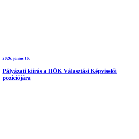
2026.
június 16.
Pályázati kiírás a HÖK Választási Képviselői
pozíciójára