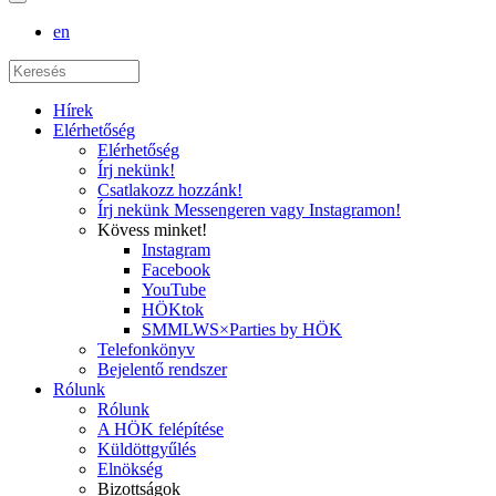
en
Hírek
Elérhetőség
Elérhetőség
Írj nekünk!
Csatlakozz hozzánk!
Írj nekünk Messengeren vagy Instagramon!
Kövess minket!
Instagram
Facebook
YouTube
HÖKtok
SMMLWS×Parties by HÖK
Telefonkönyv
Bejelentő rendszer
Rólunk
Rólunk
A HÖK felépítése
Küldöttgyűlés
Elnökség
Bizottságok