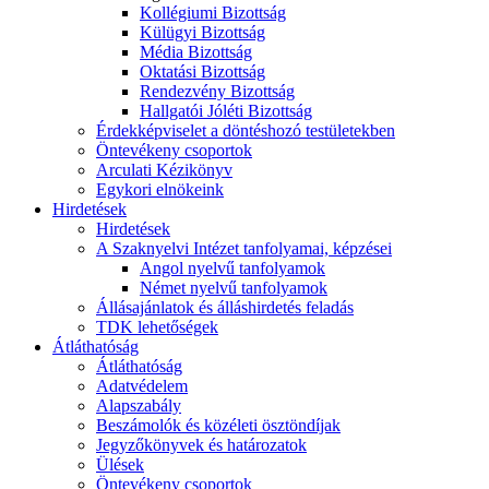
Kollégiumi Bizottság
Külügyi Bizottság
Média Bizottság
Oktatási Bizottság
Rendezvény Bizottság
Hallgatói Jóléti Bizottság
Érdekképviselet a döntéshozó testületekben
Öntevékeny csoportok
Arculati Kézikönyv
Egykori elnökeink
Hirdetések
Hirdetések
A Szaknyelvi Intézet tanfolyamai, képzései
Angol nyelvű tanfolyamok
Német nyelvű tanfolyamok
Állásajánlatok és álláshirdetés feladás
TDK lehetőségek
Átláthatóság
Átláthatóság
Adatvédelem
Alapszabály
Beszámolók és közéleti ösztöndíjak
Jegyzőkönyvek és határozatok
Ülések
Öntevékeny csoportok