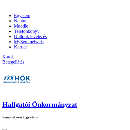
Egyetem
Neptun
Moodle
Telefonkönyv
Outlook levelezés
MySemmelweis
Karrier
Karok
Betegellátás
Hallgatói Önkormányzat
Semmelweis Egyetem