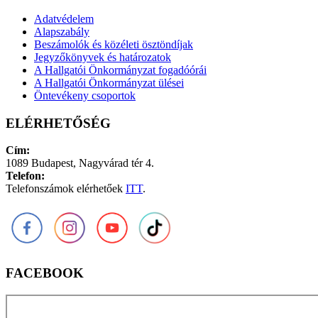
Adatvédelem
Alapszabály
Beszámolók és közéleti ösztöndíjak
Jegyzőkönyvek és határozatok
A Hallgatói Önkormányzat fogadóórái
A Hallgatói Önkormányzat ülései
Öntevékeny csoportok
ELÉRHETŐSÉG
Cím:
1089 Budapest, Nagyvárad tér 4.
Telefon:
Telefonszámok elérhetőek
ITT
.
FACEBOOK