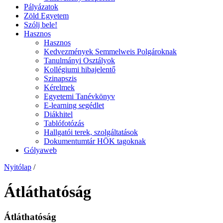
Pályázatok
Zöld Egyetem
Szólj bele!
Hasznos
Hasznos
Kedvezmények Semmelweis Polgároknak
Tanulmányi Osztályok
Kollégiumi hibajelentő
Szinapszis
Kérelmek
Egyetemi Tanévkönyv
E-learning segédlet
Diákhitel
Tablófotózás
Hallgatói terek, szolgáltatások
Dokumentumtár HÖK tagoknak
Gólyaweb
Nyitólap
/
Átláthatóság
Átláthatóság