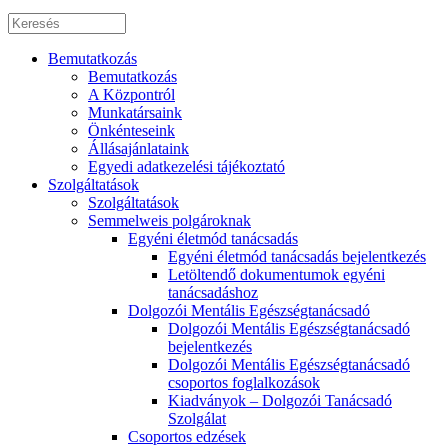
Bemutatkozás
Bemutatkozás
A Központról
Munkatársaink
Önkénteseink
Állásajánlataink
Egyedi adatkezelési tájékoztató
Szolgáltatások
Szolgáltatások
Semmelweis polgároknak
Egyéni életmód tanácsadás
Egyéni életmód tanácsadás bejelentkezés
Letöltendő dokumentumok egyéni
tanácsadáshoz
Dolgozói Mentális Egészségtanácsadó
Dolgozói Mentális Egészségtanácsadó
bejelentkezés
Dolgozói Mentális Egészségtanácsadó
csoportos foglalkozások
Kiadványok – Dolgozói Tanácsadó
Szolgálat
Csoportos edzések