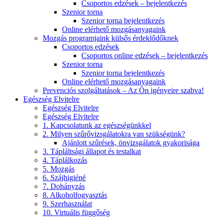
Csoportos edzések – bejelentkezés
Szenior torna
Szenior torna bejelentkezés
Online elérhető mozgásanyagaink
Mozgás programjaink külsős érdeklődőknek
Csoportos edzések
Csoportos online edzések – bejelentkezés
Szenior torna
Szenior torna bejelentkezés
Online elérhető mozgásanyagaink
Prevenciós szolgáltatások – Az Ön igényeire szabva!
Egészség Elvitelre
Egészség Elvitelre
Egészség Elvitelre
1. Kapcsolatunk az egészségünkkel
2. Milyen szűrővizsgálatokra van szükségünk?
Ajánlott szűrések, önvizsgálatok gyakorisága
3. Tápláltsági állapot és testalkat
4. Táplálkozás
5. Mozgás
6. Szájhigiéné
7. Dohányzás
8. Alkoholfogyasztás
9. Szerhasználat
10. Virtuális függőség