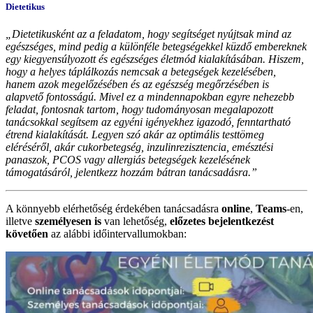
Dietetikus
„Dietetikusként az a feladatom, hogy segítséget nyújtsak mind az
egészséges, mind pedig a különféle betegségekkel küzdő embereknek
egy kiegyensúlyozott és egészséges életmód kialakításában. Hiszem,
hogy a helyes táplálkozás nemcsak a betegségek kezelésében,
hanem azok megelőzésében és az egészség megőrzésében is
alapvető fontosságú. Mivel ez a mindennapokban egyre nehezebb
feladat, fontosnak tartom, hogy tudományosan megalapozott
tanácsokkal segítsem az egyéni igényekhez igazodó, fenntartható
étrend kialakítását. Legyen szó akár az optimális testtömeg
eléréséről, akár cukorbetegség, inzulinrezisztencia, emésztési
panaszok, PCOS vagy allergiás betegségek kezelésének
támogatásáról, jelentkezz hozzám bátran tanácsadásra.”
A könnyebb elérhetőség érdekében tanácsadásra
online
,
Teams
-en,
illetve
személyesen is
van lehetőség,
előzetes bejelentkezést
követően
az alábbi időintervallumokban: