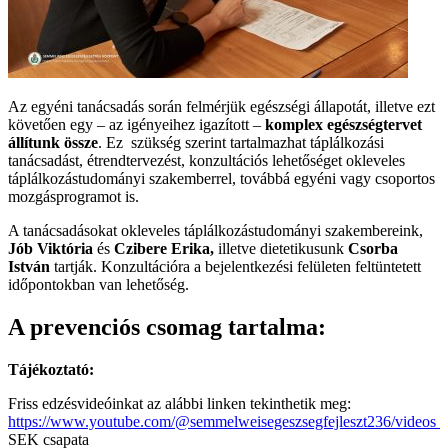
Az egyéni tanácsadás során felmérjük egészségi állapotát, illetve ezt
követően egy – az igényeihez igazított –
komplex egészségtervet
állítunk össze
. Ez szükség szerint
tartalmazhat t
áplálkozási
tanácsadást, étrendtervezést, konzultációs lehetőséget okleveles
táplálkozástudományi szakemberrel, továbbá egyéni vagy csoportos
mozgásprogramot is.
A tanácsadásokat okleveles táplálkozástudományi szakembereink,
Jób Viktória
és
Czibere Erika,
illetve dietetikusunk
Csorba
István
tartják. Konzultációra a bejelentkezési felületen feltüntetett
időpontokban van lehetőség.
A prevenciós csomag tartalma:
Tájékoztató:
Friss edzésvideóinkat az alábbi linken tekinthetik meg:
https://www.youtube.com/@semmelweisegeszsegfejleszt236/videos
SEK csapata