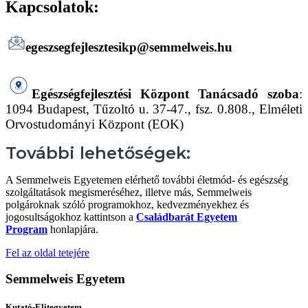
Kapcsolatok:
egeszsegfejlesztesikp@semmelweis.hu
Egészségfejlesztési Központ Tanácsadó szoba
:
1094 Budapest, Tűzoltó u. 37-47., fsz. 0.808., Elméleti
Orvostudományi Központ (EOK)
További lehetőségek:
A Semmelweis Egyetemen elérhető további életmód- és egészség
szolgáltatások megismeréséhez, illetve más, Semmelweis
polgároknak szóló programokhoz, kedvezményekhez és
jogosultságokhoz kattintson a
Családbarát Egyetem
Program
honlapjára.
Fel az oldal tetejére
Semmelweis Egyetem
Kutató-Elitegyetem