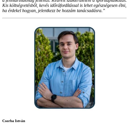
a fenntarthatóság jellemzi. Kedvelt szakterületem a sporttáplálkozás.
Kis költségvetésből, kevés időráfordítással is lehet egészségesen élni,
ha érdekel hogyan, jelentkezz be hozzám tanácsadásra.”
Csorba István