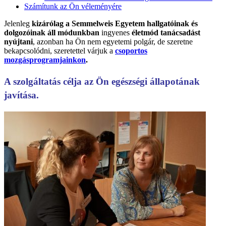
Számítunk az Ön véleményére
Jelenleg
kizárólag a Semmelweis Egyetem hallgatóinak és
dolgozóinak áll módunkban
ingyenes
életmód tanácsadást
nyújtani
, azonban ha Ön nem egyetemi polgár, de szeretne
bekapcsolódni, szeretettel várjuk a
csoportos
mozgásprogramjainkon
.
A szolgáltatás célja az Ön egészségi állapotának
javítása.