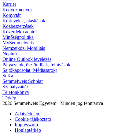
Karrier
Kedvezmények
Könyvtár
Körlevelek, utasítások
Közbeszerzések
Közérdekű adatok
Minőségpolitika
MySemmelweis
Nemzetközi Mobilitás
Neptun
Online Outlook levelezés
Pályázatok, ösztöndíjak, felhívások
Sajtókapcsolat (Médiasarok)
SeKa
Semmelweis Scholar
Szabályzattár
Telefonkönyv
Térkép
2026 Semmelweis Egyetem - Minden jog fenntartva
Adatvédelem
Cookie-tájékoztató
Impresszum
Honlaptérkép