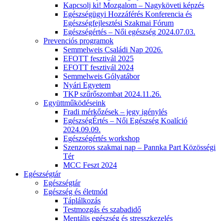
Kapcsolj ki! Mozgalom – Nagyköveti képzés
Egészségügyi Hozzáférés Konferencia és
Egészségfejlesztési Szakmai Fórum
Egészségértés – Női egészség 2024.07.03.
Prevenciós programok
Semmelweis Családi Nap 2026.
EFOTT fesztivál 2025
EFOTT fesztivál 2024
Semmelweis Gólyatábor
Nyári Egyetem
TKP szűrőszombat 2024.11.26.
Együttműködéseink
Fradi mérkőzések – jegy igénylés
EgészségÉrtés – Női Egészség Koalíció
2024.09.09.
Egészségértés workshop
Szenzoros szakmai nap – Pannka Part Közösségi
Tér
MCC Feszt 2024
Egészségtár
Egészségtár
Egészség és életmód
Táplálkozás
Testmozgás és szabadidő
Mentális egészség és stresszkezelés