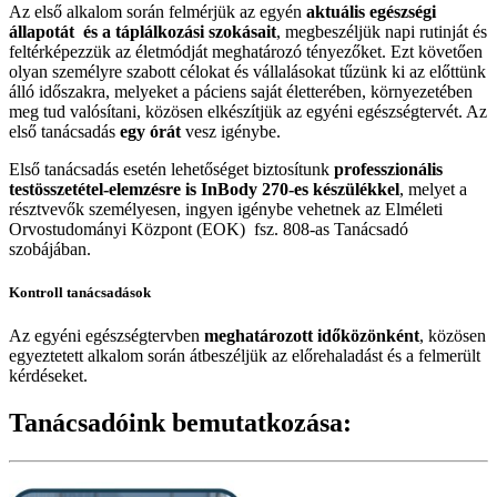
Az első alkalom során felmérjük az egyén
aktuális egészségi
állapotát és a táplálkozási szokásait
, megbeszéljük napi rutinját és
feltérképezzük az életmódját meghatározó tényezőket. Ezt követően
olyan személyre szabott célokat és vállalásokat tűzünk ki az előttünk
álló időszakra, melyeket a páciens saját életterében, környezetében
meg tud valósítani, közösen elkészítjük az egyéni egészségtervét. Az
első tanácsadás
egy órát
vesz igénybe.
Első tanácsadás esetén lehetőséget biztosítunk
professzionális
testösszetétel-elemzésre is InBody 270-es készülékkel
, melyet a
résztvevők személyesen, ingyen igénybe vehetnek az Elméleti
Orvostudományi Központ (EOK) fsz. 808-as Tanácsadó
szobájában.
Kontroll tanácsadások
Az egyéni egészségtervben
meghatározott időközönként
, közösen
egyeztetett alkalom során átbeszéljük az előrehaladást és a felmerült
kérdéseket.
Tanácsadóink bemutatkozása: