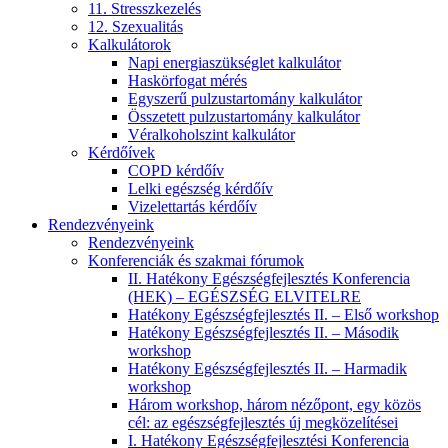
11. Stresszkezelés
12. Szexualitás
Kalkulátorok
Napi energiaszükséglet kalkulátor
Haskörfogat mérés
Egyszerű pulzustartomány kalkulátor
Összetett pulzustartomány kalkulátor
Véralkoholszint kalkulátor
Kérdőívek
COPD kérdőív
Lelki egészség kérdőív
Vizelettartás kérdőív
Rendezvényeink
Rendezvényeink
Konferenciák és szakmai fórumok
II. Hatékony Egészségfejlesztés Konferencia
(HEK) – EGÉSZSÉG ELVITELRE
Hatékony Egészségfejlesztés II. – Első workshop
Hatékony Egészségfejlesztés II. – Második
workshop
Hatékony Egészségfejlesztés II. – Harmadik
workshop
Három workshop, három nézőpont, egy közös
cél: az egészségfejlesztés új megközelítései
I. Hatékony Egészségfejlesztési Konferencia