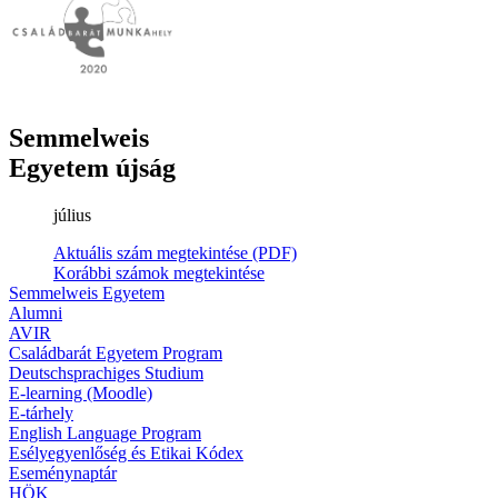
Semmelweis
Egyetem újság
július
Aktuális szám megtekintése (PDF)
Korábbi számok megtekintése
Semmelweis Egyetem
Alumni
AVIR
Családbarát Egyetem Program
Deutschsprachiges Studium
E-learning (Moodle)
E-tárhely
English Language Program
Esélyegyenlőség és Etikai Kódex
Eseménynaptár
HÖK