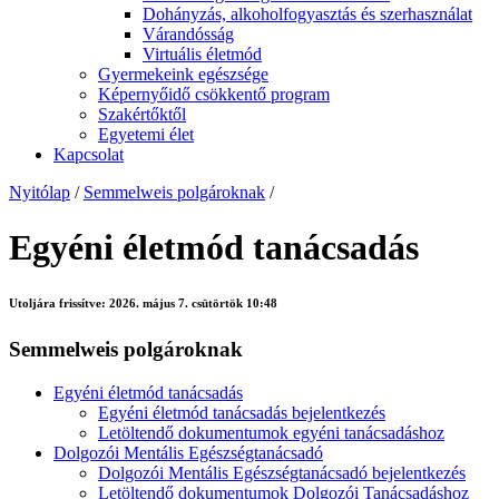
Dohányzás, alkoholfogyasztás és szerhasználat
Várandósság
Virtuális életmód
Gyermekeink egészsége
Képernyőidő csökkentő program
Szakértőktől
Egyetemi élet
Kapcsolat
Nyitólap
/
Semmelweis polgároknak
/
Egyéni életmód tanácsadás
Utoljára frissítve:
2026. május 7. csütörtök 10:48
Semmelweis polgároknak
Egyéni életmód tanácsadás
Egyéni életmód tanácsadás bejelentkezés
Letöltendő dokumentumok egyéni tanácsadáshoz
Dolgozói Mentális Egészségtanácsadó
Dolgozói Mentális Egészségtanácsadó bejelentkezés
Letöltendő dokumentumok Dolgozói Tanácsadáshoz