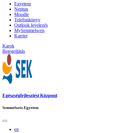
Egyetem
Neptun
Moodle
Telefonkönyv
Outlook levelezés
MySemmelweis
Karrier
Karok
Betegellátás
Egészségfejlesztési Központ
Semmelweis Egyetem
en