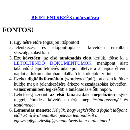
BEJELENTKEZÉS tanácsadásra
FONTOS!
Egy hétre előre foglaljon időpontot!
Jelentkezést és időpontfoglalást követően emailben
visszaigazolást kap.
Ezt követően, az első tanácsadás előtt
k
érjük, töltse ki a
LETÖLTENDŐ DOKUMENTUMOK
menüpont alatt
található állapotfelmérés adatlapot, illetve a 3 napos étrendi
naplót a dokumentumban található instrukciók szerint.
Ezeket
digitális formában
(word/excel/pdf), precízen kitöltve
küldje meg a jelentkezésére érkező visszaigazolást követően,
válasz emailben
legkésőbb a tanácsadás előtti napon
.
Lehetőség szerint
az első tanácsadást megelőzően
egyik
reggel, ébredést követően mérje meg
testmagasságát és
testtömegét.
Lemondás menete:
Kérjük, hogy legkésőbb a foglalt időpont
előtt 24 órával emailben jelezze lemondását a
egeszsegfejlesztesikp@semmelweis.hu e-mail címen!