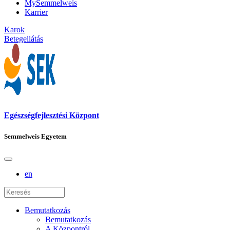
MySemmelweis
Karrier
Karok
Betegellátás
Egészségfejlesztési Központ
Semmelweis Egyetem
en
Bemutatkozás
Bemutatkozás
A Központról