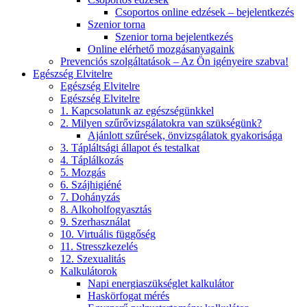
Csoportos online edzések – bejelentkezés
Szenior torna
Szenior torna bejelentkezés
Online elérhető mozgásanyagaink
Prevenciós szolgáltatások – Az Ön igényeire szabva!
Egészség Elvitelre
Egészség Elvitelre
Egészség Elvitelre
1. Kapcsolatunk az egészségünkkel
2. Milyen szűrővizsgálatokra van szükségünk?
Ajánlott szűrések, önvizsgálatok gyakorisága
3. Tápláltsági állapot és testalkat
4. Táplálkozás
5. Mozgás
6. Szájhigiéné
7. Dohányzás
8. Alkoholfogyasztás
9. Szerhasználat
10. Virtuális függőség
11. Stresszkezelés
12. Szexualitás
Kalkulátorok
Napi energiaszükséglet kalkulátor
Haskörfogat mérés