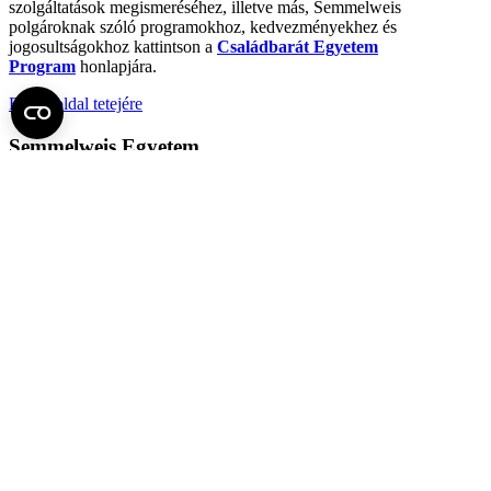
szolgáltatások megismeréséhez, illetve más, Semmelweis
polgároknak szóló programokhoz, kedvezményekhez és
jogosultságokhoz kattintson a
Családbarát Egyetem
Program
honlapjára.
Fel az oldal tetejére
Semmelweis Egyetem
Kutató-Elitegyetem
Az egyetem központi elérhetőségei
H - 1085 Budapest, Üllői út 26.
+36 1 459-1500 | +36-20-825-1000
Betegellátó klinikáink és intézeteink elérhetőségei →
Egységeink térképen
SEMEDUNIV (KRID: 648905308)