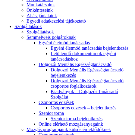
Munkatársaink
Önkénteseink
Állásajánlataink
Egyedi adatkezelési tájékoztató
Szolgáltatások
Szolgáltatások
Semmelweis polgároknak
Egyéni életmód tanácsadás
Egyéni életmód tanácsadás bejelentkezés
Letöltendő dokumentumok egyéni
tanácsadáshoz
Dolgozói Mentális Egészségtanácsadó
Dolgozói Mentális Egészségtanácsadó
bejelentkezés
Dolgozói Mentális Egészségtanácsadó
csoportos foglalkozások
Kiadványok – Dolgozói Tanácsadó
Szolgálat
Csoportos edzések
Csoportos edzések – bejelentkezés
Szenior torna
Szenior torna bejelentkezés
Online elérhető mozgásanyagaink
Mozgás programjaink külsős érdeklődőknek
Csoportos edzések