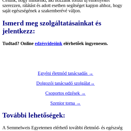
Célunk, hogy mindenki, aki hozzánk fordul új élményeket
szerezzen, rálátást és adott esetben segítséget kapjon ahhoz, hogy
saját egészségének a szakemberévé váljon.
Ismerd meg szolgáltatásainkat és
jelentkezz:
Tudtad? Online
edzésvideóink
elérhetőek ingyenesen.
Egyéni életmód tanácsadás →
Dolgozói tanácsadó szolgálat→
Csoportos edzések →
Szenior torna →
További lehetőségek:
A Semmelweis Egyetemen elérhető további életmód- és egészség