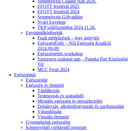
Semmelweis Családi Nap 2026.
EFOTT fesztivál 2025
EFOTT fesztivál 2024
Semmelweis Gólyatábor
Nyári Egyetem
TKP szűrőszombat 2024.11.26.
Együttműködéseink
Fradi mérkőzések – jegy igénylés
EgészségÉrtés – Női Egészség Koalíció
2024.09.09.
Egészségértés workshop
Szenzoros szakmai nap – Pannka Part Közösségi
Tér
MCC Feszt 2024
Egészségtár
Egészségtár
Egészség és életmód
Táplálkozás
Testmozgás és szabadidő
Mentális egészség és stresszkezelés
Dohányzás, alkoholfogyasztás és szerhasználat
Várandósság
Virtuális életmód
Gyermekeink egészsége
Képernyőidő csökkentő program