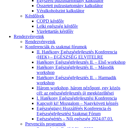
Egyszerű pulzustartomány kalkulátor
Összetett pulzustartomány kalkulátor
Véralkoholszint kalkulátor
Kérdőívek
COPD kérdőív
Lelki egészség kérdőív
Vizelettartás kérdőív
Rendezvényeink
Rendezvényeink
Konferenciák és szakmai fórumok
II. Hatékony Egészségfejlesztés Konferencia
(HEK) – EGÉSZSÉG ELVITELRE
Hatékony Egészségfejlesztés II. – Első workshop
Hatékony Egészségfejlesztés II. – Második
workshop
Hatékony Egészségfejlesztés II. – Harmadik
workshop
Három workshop, három nézőpont, egy közös
cél: az egészségfejlesztés új megközelítései
I. Hatékony Egészségfejlesztési Konferencia
Kapcsolj ki! Mozgalom – Nagyköveti képzés
Egészségügyi Hozzáférés Konferencia és
Egészségfejlesztési Szakmai Fórum
Egészségértés – Női egészség 2024.07.03.
Prevenciós programok