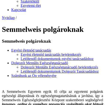
Szakértőktől
Egyetemi élet
Kapcsolat
Nyitólap
/
Semmelweis polgároknak
Semmelweis polgároknak
Egyéni életmód tanácsadás
Egyéni életmód tanácsadás bejelentkezés
Letöltendő dokumentumok egyéni tanácsadáshoz
Dolgozói Mentális Egészségtanácsadó
Dolgozói Mentális Egészségtanácsadó bejelentkezés
Letöltendő dokumentumok Dolgozói Tanácsadáshoz
Számítunk az Ön véleményére
A Semmelweis Egyetem egyik fő célja az egyetemi polgárok
egészségi állapotának és egészségmagatartásának a javítása,
így a
Semmelweis Egészségfejlesztési Központ szakemberei segítségével
ingyenes, online és személyes
prevenciós szolgáltatás okat biztosít