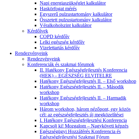
Napi energiaszükséglet kalkulátor
Haskörfogat mérés
Egyszerű pulzustartomány kalkulátor
Összetett pulzustartomány kalkulátor
Véralkoholszint kalkulátor
Kérdőívek
COPD kérdőív
Lelki egészség kérdőív
Vizelettartás kérdőív
Rendezvényeink
Rendezvényeink
Konferenciák és szakmai fórumok
II. Hatékony Egészségfejlesztés Konferencia
(HEK) – EGÉSZSÉG ELVITELRE
Hatékony Egészségfejlesztés II. – Első workshop
Hatékony Egészségfejlesztés II. – Második
workshop
Hatékony Egészségfejlesztés II. – Harmadik
workshop
Három workshop, három nézőpont, egy közös
cél: az egészségfejlesztés új megközelítései
I. Hatékony Egészségfejlesztési Konferencia
Kapcsolj ki! Mozgalom – Nagyköveti képzés
Egészségügyi Hozzáférés Konferencia és
Egészségfejlesztési Szakmai Fórum