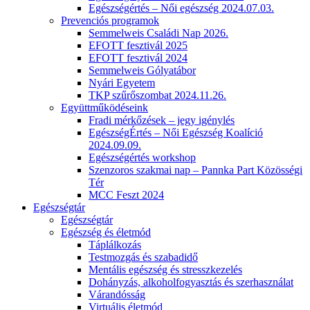
Egészségértés – Női egészség 2024.07.03.
Prevenciós programok
Semmelweis Családi Nap 2026.
EFOTT fesztivál 2025
EFOTT fesztivál 2024
Semmelweis Gólyatábor
Nyári Egyetem
TKP szűrőszombat 2024.11.26.
Együttműködéseink
Fradi mérkőzések – jegy igénylés
EgészségÉrtés – Női Egészség Koalíció
2024.09.09.
Egészségértés workshop
Szenzoros szakmai nap – Pannka Part Közösségi
Tér
MCC Feszt 2024
Egészségtár
Egészségtár
Egészség és életmód
Táplálkozás
Testmozgás és szabadidő
Mentális egészség és stresszkezelés
Dohányzás, alkoholfogyasztás és szerhasználat
Várandósság
Virtuális életmód