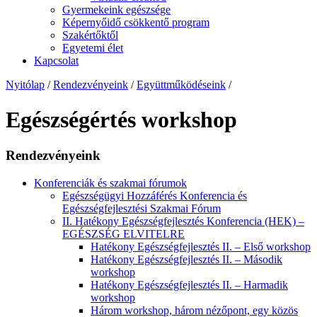
Gyermekeink egészsége
Képernyőidő csökkentő program
Szakértőktől
Egyetemi élet
Kapcsolat
Nyitólap
/
Rendezvényeink
/
Együttműködéseink
/
Egészségértés workshop
Rendezvényeink
Konferenciák és szakmai fórumok
Egészségügyi Hozzáférés Konferencia és
Egészségfejlesztési Szakmai Fórum
II. Hatékony Egészségfejlesztés Konferencia (HEK) –
EGÉSZSÉG ELVITELRE
Hatékony Egészségfejlesztés II. – Első workshop
Hatékony Egészségfejlesztés II. – Második
workshop
Hatékony Egészségfejlesztés II. – Harmadik
workshop
Három workshop, három nézőpont, egy közös