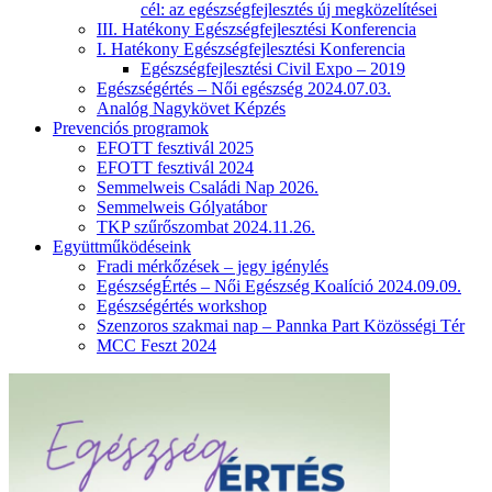
cél: az egészségfejlesztés új megközelítései
III. Hatékony Egészségfejlesztési Konferencia
I. Hatékony Egészségfejlesztési Konferencia
Egészségfejlesztési Civil Expo – 2019
Egészségértés – Női egészség 2024.07.03.
Analóg Nagykövet Képzés
Prevenciós programok
EFOTT fesztivál 2025
EFOTT fesztivál 2024
Semmelweis Családi Nap 2026.
Semmelweis Gólyatábor
TKP szűrőszombat 2024.11.26.
Együttműködéseink
Fradi mérkőzések – jegy igénylés
EgészségÉrtés – Női Egészség Koalíció 2024.09.09.
Egészségértés workshop
Szenzoros szakmai nap – Pannka Part Közösségi Tér
MCC Feszt 2024