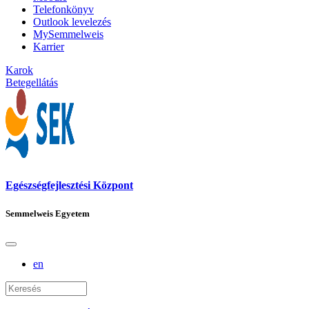
Telefonkönyv
Outlook levelezés
MySemmelweis
Karrier
Karok
Betegellátás
Egészségfejlesztési Központ
Semmelweis Egyetem
en