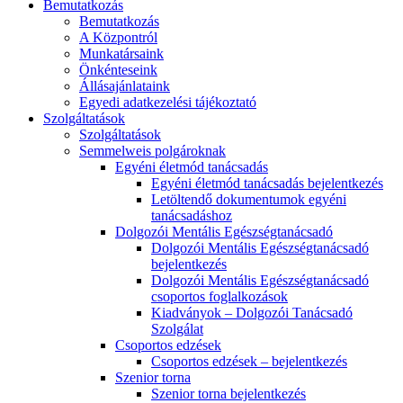
Bemutatkozás
Bemutatkozás
A Központról
Munkatársaink
Önkénteseink
Állásajánlataink
Egyedi adatkezelési tájékoztató
Szolgáltatások
Szolgáltatások
Semmelweis polgároknak
Egyéni életmód tanácsadás
Egyéni életmód tanácsadás bejelentkezés
Letöltendő dokumentumok egyéni
tanácsadáshoz
Dolgozói Mentális Egészségtanácsadó
Dolgozói Mentális Egészségtanácsadó
bejelentkezés
Dolgozói Mentális Egészségtanácsadó
csoportos foglalkozások
Kiadványok – Dolgozói Tanácsadó
Szolgálat
Csoportos edzések
Csoportos edzések – bejelentkezés
Szenior torna
Szenior torna bejelentkezés