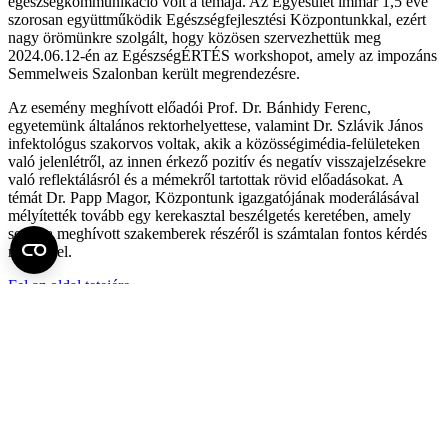
egészségkommunikáció volt a témája. Az Egyesület immár 1,5 éve
szorosan együttműködik Egészségfejlesztési Központunkkal, ezért
nagy örömünkre szolgált, hogy közösen szervezhettük meg
2024.06.12-én az EgészségÉRTÉS workshopot, amely az impozáns
Semmelweis Szalonban került megrendezésre.
Az esemény meghívott előadói Prof. Dr. Bánhidy Ferenc,
egyetemünk általános rektorhelyettese, valamint Dr. Szlávik János
infektológus szakorvos voltak, akik a közösségimédia-felületeken
való jelenlétről, az innen érkező pozitív és negatív visszajelzésekre
való reflektálásról és a mémekről tartottak rövid előadásokat. A
témát Dr. Papp Magor, Központunk igazgatójának moderálásával
mélyítették tovább egy kerekasztal beszélgetés keretében, amely
során a meghívott szakemberek részéről is számtalan fontos kérdés
merült fel.
Fel az oldal tetejére
Semmelweis Egyetem
Kutató-Elitegyetem
Az egyetem központi elérhetőségei
H - 1085 Budapest, Üllői út 26.
+36 1 459-1500 | +36-20-825-1000