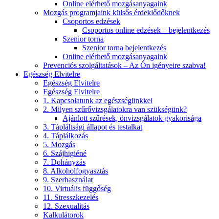
Online elérhető mozgásanyagaink
Mozgás programjaink külsős érdeklődőknek
Csoportos edzések
Csoportos online edzések – bejelentkezés
Szenior torna
Szenior torna bejelentkezés
Online elérhető mozgásanyagaink
Prevenciós szolgáltatások – Az Ön igényeire szabva!
Egészség Elvitelre
Egészség Elvitelre
Egészség Elvitelre
1. Kapcsolatunk az egészségünkkel
2. Milyen szűrővizsgálatokra van szükségünk?
Ajánlott szűrések, önvizsgálatok gyakorisága
3. Tápláltsági állapot és testalkat
4. Táplálkozás
5. Mozgás
6. Szájhigiéné
7. Dohányzás
8. Alkoholfogyasztás
9. Szerhasználat
10. Virtuális függőség
11. Stresszkezelés
12. Szexualitás
Kalkulátorok