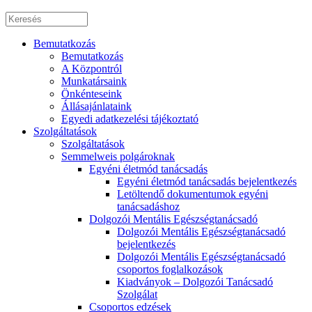
Bemutatkozás
Bemutatkozás
A Központról
Munkatársaink
Önkénteseink
Állásajánlataink
Egyedi adatkezelési tájékoztató
Szolgáltatások
Szolgáltatások
Semmelweis polgároknak
Egyéni életmód tanácsadás
Egyéni életmód tanácsadás bejelentkezés
Letöltendő dokumentumok egyéni
tanácsadáshoz
Dolgozói Mentális Egészségtanácsadó
Dolgozói Mentális Egészségtanácsadó
bejelentkezés
Dolgozói Mentális Egészségtanácsadó
csoportos foglalkozások
Kiadványok – Dolgozói Tanácsadó
Szolgálat
Csoportos edzések