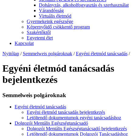
Dohányzás, alkoholfogyasztás és szerhasználat
Várandósság
Virtuális életmód
Gyermekeink egészsége
Képernyőidő csökkentő program
Szakértőktől
Egyetemi élet
Kapcsolat
Nyitólap
/
Semmelweis polgároknak
/
Egyéni életmód tanácsadás
/
Egyéni életmód tanácsadás
bejelentkezés
Semmelweis polgároknak
Egyéni életmód tanácsadás
Egyéni életmód tanácsadás bejelentkezés
Letöltendő dokumentumok egyéni tanácsadáshoz
Dolgozói Mentális Egészségtanácsadó
Dolgozói Mentális Egészségtanácsadó bejelentkezés
Letöltendő dokumentumok Dolgozói Tanácsadáshoz