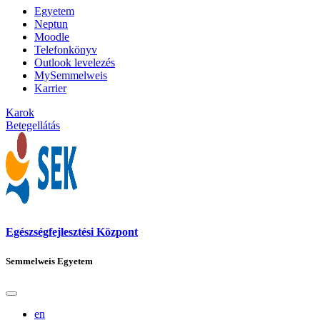
Egyetem
Neptun
Moodle
Telefonkönyv
Outlook levelezés
MySemmelweis
Karrier
Karok
Betegellátás
Egészségfejlesztési Központ
Semmelweis Egyetem
en