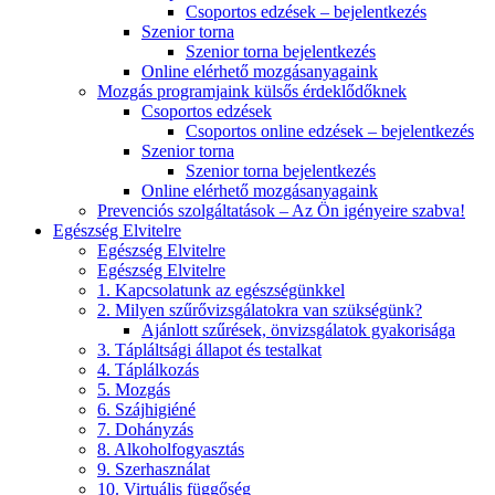
Csoportos edzések – bejelentkezés
Szenior torna
Szenior torna bejelentkezés
Online elérhető mozgásanyagaink
Mozgás programjaink külsős érdeklődőknek
Csoportos edzések
Csoportos online edzések – bejelentkezés
Szenior torna
Szenior torna bejelentkezés
Online elérhető mozgásanyagaink
Prevenciós szolgáltatások – Az Ön igényeire szabva!
Egészség Elvitelre
Egészség Elvitelre
Egészség Elvitelre
1. Kapcsolatunk az egészségünkkel
2. Milyen szűrővizsgálatokra van szükségünk?
Ajánlott szűrések, önvizsgálatok gyakorisága
3. Tápláltsági állapot és testalkat
4. Táplálkozás
5. Mozgás
6. Szájhigiéné
7. Dohányzás
8. Alkoholfogyasztás
9. Szerhasználat
10. Virtuális függőség