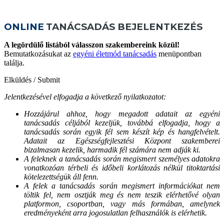
ONLINE
TANÁCSADÁS BEJELENTKEZÉS
A legördülő listából válasszon szakembereink közül!
Bemutatkozásukat az
egyéni életmód tanácsadás
menüpontban
találja.
Elküldés / Submit
Jelentkezésével elfogadja a következő nyilatkozatot:
Hozzájárul ahhoz, hogy megadott adatait az egyéni
tanácsadás céljából kezeljük, továbbá elfogadja, hogy a
tanácsadás során egyik fél sem készít kép és hangfelvételt.
Adatait az Egészségfejlesztési Központ szakemberei
bizalmasan kezelik, harmadik fél számára nem adják ki.
A feleknek a tanácsadás során megismert személyes adatokra
vonatkozóan térbeli és időbeli korlátozás nélkül titoktartási
kötelezettségük áll fenn.
A felek a tanácsadás során megismert információkat nem
töltik fel, nem osztják meg és nem teszik elérhetővé olyan
platformon, csoportban, vagy más formában, amelynek
eredményeként arra jogosulatlan felhasználók is elérhetik.