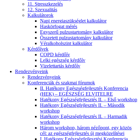
11. Stresszkezelés
12. Szexualitás
Kalkulátorok
Napi energiaszükséglet kalkulátor
Haskörfogat mérés
Egyszerű pulzustartomány kalkulátor
Összetett pulzustartomány kalkulátor
Véralkoholszint kalkulátor
Kérdőívek
COPD kérdőív
Lelki egészség kérdőív
Vizelettartás kérdőív
Rendezvényeink
Rendezvényeink
Konferenciák és szakmai fórumok
II. Hatékony Egészségfejlesztés Konferencia
(HEK) – EGÉSZSÉG ELVITELRE
Hatékony Egészségfejlesztés II. – Első workshop
Hatékony Egészségfejlesztés II. – Második
workshop
Hatékony Egészségfejlesztés II. – Harmadik
workshop
Három workshop, három nézőpont, egy közös
cél: az egészségfejlesztés új megközelítései
I. Hatékony Egészségfejlesztési Konferencia