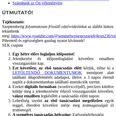
Számítunk az Ön véleményére
ÚTMUTATÓ!
Tájékoztató:
Szeptemberig
folyamatosan frissülő edzésvideóink
at az alábbi linken
tekinthetik
meg:
https://www.youtube.com/@semmelweisegeszsegfejleszt236/vi
Pihentető és egészségben gazdag nyarat kívánunk!
SEK csapata
Egy hétre előre foglaljon időpontot!
Jelentkezést és időpontfoglalást követően emailben
visszaigazolást kap.
Ezt követően, az első tanácsadás előtt
k
érjük, töltse ki a
LETÖLTENDŐ DOKUMENTUMOK
menüpont alatt
található állapotfelmérés adatlapot, illetve a 3 napos étrendi
naplót a dokumentumban található instrukciók szerint.
Ezeket
digitális formában
(word/excel/pdf), precízen kitöltve
küldje meg a jelentkezésére érkező visszaigazolást követően,
válasz emailben
legkésőbb a tanácsadás előtti napon
.
Lehetőség szerint
az első tanácsadást megelőzően
egyik
reggel, ébredést követően mérje meg
testmagasságát és
testtömegét.
A személyes tanácsadás helyszíne:
Egészségfejlesztési