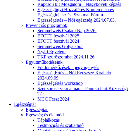
Kapcsolj ki! Mozgalom – Nagyköveti képzés
Egészségügyi Hozzáférés Konferencia és
Egészségfejlesztési Szakmai Fórum
Egészségértés – Női egészség 2024.07.03.
Prevenciós programok
Semmelweis Családi Nap 2026.
EFOTT fesztivál 2025
EFOTT fesztivál 2024
Semmelweis Gólyatábor
Nyári Egyetem
TKP szűrőszombat 2024.11.26.
Együttműködéseink
Fradi mérkőzések – jegy igénylés
EgészségÉrtés – Női Egészség Koalíció
2024.09.09.
Egészségértés workshop
Szenzoros szakmai nap – Pannka Part Közösségi
Tér
MCC Feszt 2024
Egészségtár
Egészségtár
Egészség és életmód
Táplálkozás
Testmozgás és szabadidő
Mentális egészség és stresszkezelés