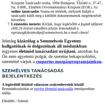
Központ Tanácsadó szoba, 1094 Budapest, Tűzoltó u. 37-47.,
fsz. 0.808., Elméleti Orvostudományi Központ (EOK). Az
online tanácsadás
Teams-en történik, melynek linkjét a
tanácsadó küldi meg a kitöltött dokumentumok megérkezését
követően.
Lemondás menete:
Kérjük, hogy legkésőbb a foglalt időpont
előtt 24 órával emailben jelezze lemondását a
egeszsegfejlesztesikp@semmelweis.hu e-mail címen!
Jelenleg
kizárólag a Semmelweis Egyetem
hallgatóinak és dolgozóinak áll módunkban
ingyenes
életmód tanácsadást nyújtani
, azonban ha
Ön nem egyetemi polgár, de szeretne bekapcsolódni,
szeretettel várjuk a
csoportos mozgásprogramjainkon
.
SZEMÉLYES
TANÁCSADÁS
BEJELENTKEZÉS
A legördülő listából válasszon szakembereink közül!
Bemutatkozásukat az
egyéni életmód tanácsadás
menüpontban
találja.
Elküldés / Submit