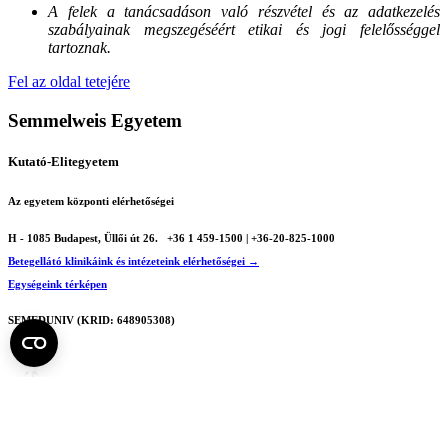
A felek a tanácsadáson való részvétel és az adatkezelés
szabályainak megszegéséért etikai és jogi felelősséggel
tartoznak.
Fel az oldal tetejére
Semmelweis Egyetem
Kutató-Elitegyetem
Az egyetem központi elérhetőségei
H - 1085 Budapest, Üllői út 26.
+36 1 459-1500 | +36-20-825-1000
Betegellátó klinikáink és intézeteink elérhetőségei →
Egységeink térképen
SEMEDUNIV (KRID: 648905308)