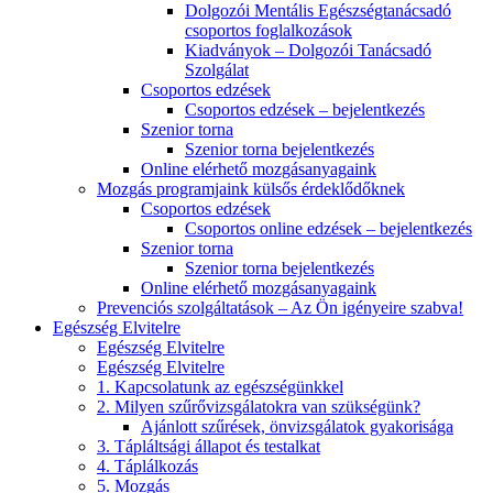
Dolgozói Mentális Egészségtanácsadó
csoportos foglalkozások
Kiadványok – Dolgozói Tanácsadó
Szolgálat
Csoportos edzések
Csoportos edzések – bejelentkezés
Szenior torna
Szenior torna bejelentkezés
Online elérhető mozgásanyagaink
Mozgás programjaink külsős érdeklődőknek
Csoportos edzések
Csoportos online edzések – bejelentkezés
Szenior torna
Szenior torna bejelentkezés
Online elérhető mozgásanyagaink
Prevenciós szolgáltatások – Az Ön igényeire szabva!
Egészség Elvitelre
Egészség Elvitelre
Egészség Elvitelre
1. Kapcsolatunk az egészségünkkel
2. Milyen szűrővizsgálatokra van szükségünk?
Ajánlott szűrések, önvizsgálatok gyakorisága
3. Tápláltsági állapot és testalkat
4. Táplálkozás
5. Mozgás