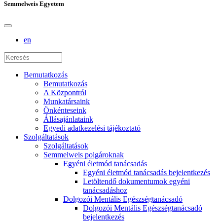
Semmelweis Egyetem
en
Bemutatkozás
Bemutatkozás
A Központról
Munkatársaink
Önkénteseink
Állásajánlataink
Egyedi adatkezelési tájékoztató
Szolgáltatások
Szolgáltatások
Semmelweis polgároknak
Egyéni életmód tanácsadás
Egyéni életmód tanácsadás bejelentkezés
Letöltendő dokumentumok egyéni
tanácsadáshoz
Dolgozói Mentális Egészségtanácsadó
Dolgozói Mentális Egészségtanácsadó
bejelentkezés