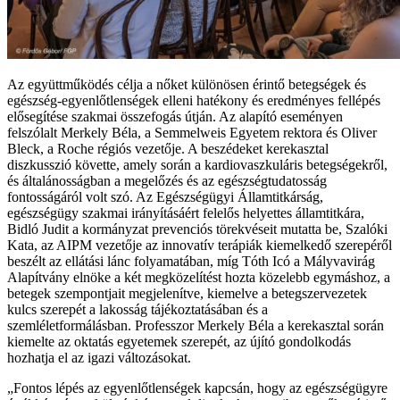
Az együttműködés célja a nőket különösen érintő betegségek és
egészség-egyenlőtlenségek elleni hatékony és eredményes fellépés
elősegítése szakmai összefogás útján. Az alapító eseményen
felszólalt Merkely Béla, a Semmelweis Egyetem rektora és Oliver
Bleck, a Roche régiós vezetője. A beszédeket kerekasztal
diszkusszió követte, amely során a kardiovaszkuláris betegségekről,
és általánosságban a megelőzés és az egészségtudatosság
fontosságáról volt szó. Az Egészségügyi Államtitkárság,
egészségügy szakmai irányításáért felelős helyettes államtitkára,
Bidló Judit a kormányzat prevenciós törekvéseit mutatta be, Szalóki
Kata, az AIPM vezetője az innovatív terápiák kiemelkedő szerepéről
beszélt az ellátási lánc folyamatában, míg Tóth Icó a Mályvavirág
Alapítvány elnöke a két megközelítést hozta közelebb egymáshoz, a
betegek szempontjait megjelenítve, kiemelve a betegszervezetek
kulcs szerepét a lakosság tájékoztatásában és a
szemléletformálásban. Professzor Merkely Béla a kerekasztal során
kiemelte az oktatás egyetemek szerepét, az újító gondolkodás
hozhatja el az igazi változásokat.
„Fontos lépés az egyenlőtlenségek kapcsán, hogy az egészségügyre