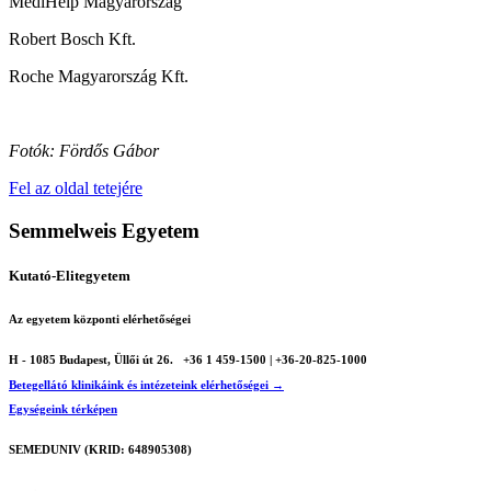
MediHelp Magyarország
Robert Bosch Kft.
Roche Magyarország Kft.
Fotók: Fördős Gábor
Fel az oldal tetejére
Semmelweis Egyetem
Kutató-Elitegyetem
Az egyetem központi elérhetőségei
H - 1085 Budapest, Üllői út 26.
+36 1 459-1500 | +36-20-825-1000
Betegellátó klinikáink és intézeteink elérhetőségei →
Egységeink térképen
SEMEDUNIV (KRID: 648905308)