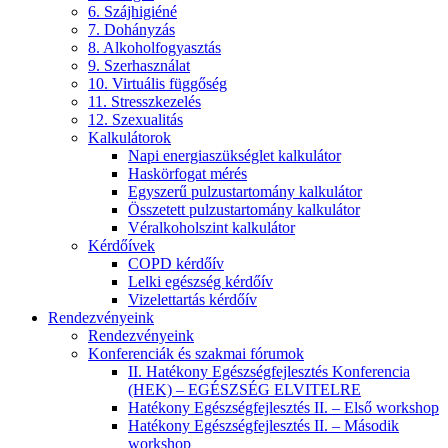
6. Szájhigiéné
7. Dohányzás
8. Alkoholfogyasztás
9. Szerhasználat
10. Virtuális függőség
11. Stresszkezelés
12. Szexualitás
Kalkulátorok
Napi energiaszükséglet kalkulátor
Haskörfogat mérés
Egyszerű pulzustartomány kalkulátor
Összetett pulzustartomány kalkulátor
Véralkoholszint kalkulátor
Kérdőívek
COPD kérdőív
Lelki egészség kérdőív
Vizelettartás kérdőív
Rendezvényeink
Rendezvényeink
Konferenciák és szakmai fórumok
II. Hatékony Egészségfejlesztés Konferencia
(HEK) – EGÉSZSÉG ELVITELRE
Hatékony Egészségfejlesztés II. – Első workshop
Hatékony Egészségfejlesztés II. – Második
workshop