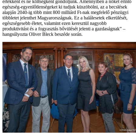
értékként és ne költségként gondoljunk. Amennyiben a nőket érintő
egészség-egyenlőtlenségeket ki tudjuk küszöbölni, az a becslések
alapján 2040-ig több mint 800 milliárd Ft-nak megfelelő pénzügyi
többletet jelenthet Magyarországnak. Ez a halálesetek elkerülését,
egészségesebb életet, valamint ezen keresztül nagyobb
produktivitást és a fogyasztás bővülését jelenti a gazdaságnak” –
hangsúlyozta Oliver Bleck beszéde során.