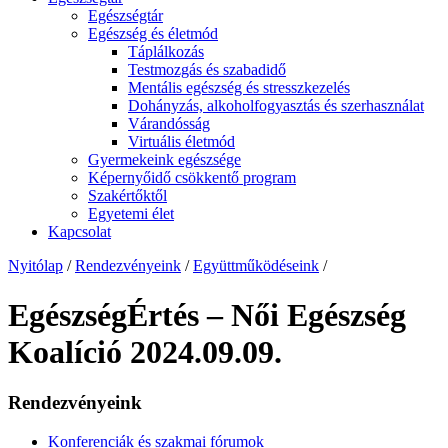
Egészségtár
Egészség és életmód
Táplálkozás
Testmozgás és szabadidő
Mentális egészség és stresszkezelés
Dohányzás, alkoholfogyasztás és szerhasználat
Várandósság
Virtuális életmód
Gyermekeink egészsége
Képernyőidő csökkentő program
Szakértőktől
Egyetemi élet
Kapcsolat
Nyitólap
/
Rendezvényeink
/
Együttműködéseink
/
EgészségÉrtés – Női Egészség
Koalíció 2024.09.09.
Rendezvényeink
Konferenciák és szakmai fórumok