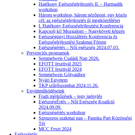
Hatékony Egészségfejlesztés II. – Harmadik
workshop
Három workshop, három nézőpont, egy közös
cél: az egészségfejlesztés új megközelítései
I. Hatékony Egészségfejlesztési Konferencia
Kapcsolj ki! Mozgalom – Nagyköveti képzés
Egészségügyi Hozzáférés Konferencia és
Egészségfejlesztési Szakmai Fórum
Egészségértés – Női egészség 2024.07.03.
Prevenciós programok
Semmelweis Családi Nap 2026.
EFOTT fesztivál 2025
EFOTT fesztivál 2024
Semmelweis Gólyatábor
Nyári Egyetem
TKP szűrőszombat 2024.11.26.
Együttműködéseink
Fradi mérkőzések – jegy igénylés
EgészségÉrtés – Női Egészség Koalíció
2024.09.09.
Egészségértés workshop
Szenzoros szakmai nap – Pannka Part Közösségi
Tér
MCC Feszt 2024
Egészségtár