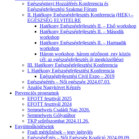
Egészségügyi Hozzáférés Konferencia és
Egészségfejlesztési Szakmai Fórum
II. Hatékony Egészségfejlesztés Konferencia (HEK) –
EGÉSZSÉG ELVITELRE
Hatékony Egészségfejlesztés II. – Első workshop
Hatékony Egészségfejlesztés II. – Második
workshop
Hatékony Egészségfejlesztés II. – Harmadik
workshop
Három workshop, három nézőpont, egy közös
cél: az egészségfejlesztés új megközelítései
III. Hatékony Egészségfejlesztési Konferencia
I. Hatékony Egészségfejlesztési Konferencia
Egészségfejlesztési Civil Expo – 2019
Egészségértés – Női egészség 2024.07.03.
Analóg Nagykövet Képzés
Prevenciós programok
EFOTT fesztivál 2025
EFOTT fesztivál 2024
Semmelweis Családi Nap 2026.
Semmelweis Gólyatábor
TKP szűrőszombat 2024.11.26.
Együttműködéseink
Fradi mérkőzések – jegy igénylés
EgészségÉrtés – Női Egészség Koalíció 2024.09.09.