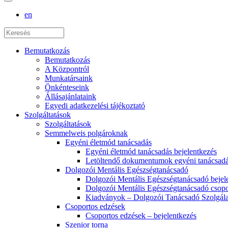
en
Bemutatkozás
Bemutatkozás
A Központról
Munkatársaink
Önkénteseink
Állásajánlataink
Egyedi adatkezelési tájékoztató
Szolgáltatások
Szolgáltatások
Semmelweis polgároknak
Egyéni életmód tanácsadás
Egyéni életmód tanácsadás bejelentkezés
Letöltendő dokumentumok egyéni tanácsad
Dolgozói Mentális Egészségtanácsadó
Dolgozói Mentális Egészségtanácsadó bejel
Dolgozói Mentális Egészségtanácsadó csopo
Kiadványok – Dolgozói Tanácsadó Szolgála
Csoportos edzések
Csoportos edzések – bejelentkezés
Szenior torna