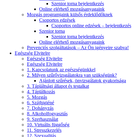
Szenior torna bejelentkezés
Online elérhető mozgásanyagaink
Mozgás programjaink külsős érdeklődőknek
Csoportos edzések
Csoportos online edzések – bejelentkezés
Szenior torna
Szenior torna bejelentkezés
Online elérhető mozgásanyagaink
Prevenciós szolgáltatások – Az Ön igényeire szabva!
Egészség Elvitelre
Egészség Elvitelre
Egészség Elvitelre
1. Kapcsolatunk az egészségünkkel
2. Milyen szűrővizsgálatokra van szükségünk?
Ajánlott szűrések, önvizsgálatok gyakorisága
3. Tápláltsági állapot és testalkat
4. Táplálkozás
5. Mozgás
6. Szájhigiéné
7. Dohányzás
8. Alkoholfogyasztás
9. Szerhasználat
10. Virtuális függőség
11. Stresszkezelés
12. Szexualitás