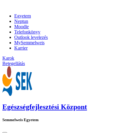
Egyetem
Neptun
Moodle
Telefonkönyv
Outlook levelezés
MySemmelweis
Karrier
Karok
Betegellátás
Egészségfejlesztési Központ
Semmelweis Egyetem