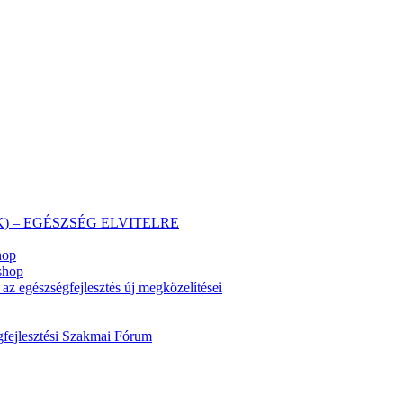
 (HEK) – EGÉSZSÉG ELVITELRE
hop
shop
z egészségfejlesztés új megközelítései
fejlesztési Szakmai Fórum