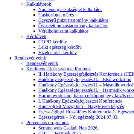
Kalkulátorok
Napi energiaszükséglet kalkulátor
Haskörfogat mérés
Egyszerű pulzustartomány kalkulátor
Összetett pulzustartomány kalkulátor
Véralkoholszint kalkulátor
Kérdőívek
COPD kérdőív
Lelki egészség kérdőív
Vizelettartás kérdőív
Rendezvényeink
Rendezvényeink
Konferenciák és szakmai fórumok
II. Hatékony Egészségfejlesztés Konferencia
Hatékony Egészségfejlesztés II. – Első workshop
Hatékony Egészségfejlesztés II. – Második works
Hatékony Egészségfejlesztés II. – Harmadik work
Három workshop, három nézőpont, egy közös cél: a
I. Hatékony Egészségfejlesztési Konferencia
Kapcsolj ki! Mozgalom – Nagyköveti képzés
Egészségügyi Hozzáférés Konferencia és Egészség
Egészségértés – Női egészség 2024.07.03.
Prevenciós programok
Semmelweis Családi Nap 2026.
EFOTT fesztivál 2025