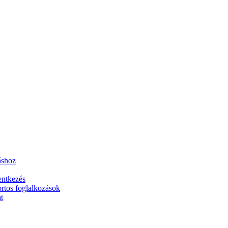
áshoz
entkezés
rtos foglalkozások
t