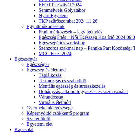
EFOTT fesztivál 2024
Semmelweis Gólyatábor
Nyári Egyetem
TKP szűrőszombat 2024.11.26.
Együttműködéseink
Fradi mérkőzések – jegy igénylés
EgészségÉrtés – Női Egészség Koalíció 2024.09.0
Egészségértés workshop
Szenzoros szakmai nap – Pannka Part Közösségi 
MCC Feszt 2024
Egészségtár
Egészségtár
Egészség és életmód
Táplálkozás
Testmozgás és szabadidő
Mentális egészség és stresszkezelés
Dohányzás, alkoholfogyasztás és szerhasználat
Várandósság
Virtuális életmód
Gyermekeink egészsége
Képernyőidő csökkentő program
Szakértőktől
Egyetemi élet
Kapcsolat