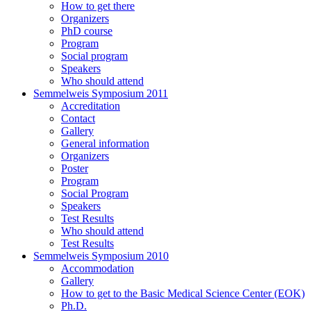
How to get there
Organizers
PhD course
Program
Social program
Speakers
Who should attend
Semmelweis Symposium 2011
Accreditation
Contact
Gallery
General information
Organizers
Poster
Program
Social Program
Speakers
Test Results
Who should attend
Test Results
Semmelweis Symposium 2010
Accommodation
Gallery
How to get to the Basic Medical Science Center (EOK)
Ph.D.