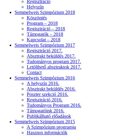
Regisztráció
Helyszín
Semmelweis Szimpózium 2018
Köszöntés
Program – 2018
Regisztráció – 2018
Támogatók – 2018
Kapcsolat – 2018
Semmelweis Szimpózium 2017
Regisztráció 2017.
Absztrakt beküldés 2017.
Tudományos program 2017.
Letölthető absztraktok 2017.
Contact
Semmelweis Szimpózium 2016
A helyszín 2016.
Absztrakt beküldés 2016.
Poszter szekció 2016.
Regisztráció 2016.
Tudományos Program 2016.
Támogatóink 2016.
Publikálható előadások
Semmelweis Szimpózium 2015
A Szimpózium programja
Hasznos információk