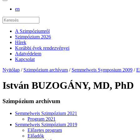
en
A Szimpóziumról
Szimpózium 2026
Hírek
Korábbi évek rendezvényei
Adatvédelem
Kapcsolat
Nyitólap
/
Szimpózium archívum
/
Semmelweis Symposium 2009
/
E
István BUZOGÁNY, MD, PhD
Szimpózium archívum
Semmelweis Szimpózium 2021
Program 2021
Semmelweis Szimpózium 2019
Előzetes program
Előadók