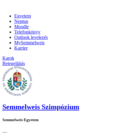
Egyetem
Neptun
Moodle
Telefonkönyv
Outlook levelezés
MySemmelweis
Karrier
Karok
Betegellátás
Semmelweis Szimpózium
Semmelweis Egyetem