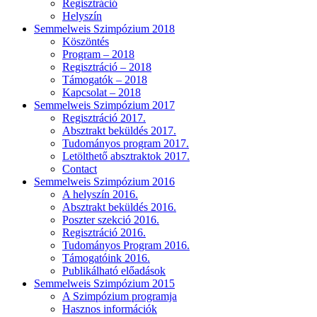
Regisztráció
Helyszín
Semmelweis Szimpózium 2018
Köszöntés
Program – 2018
Regisztráció – 2018
Támogatók – 2018
Kapcsolat – 2018
Semmelweis Szimpózium 2017
Regisztráció 2017.
Absztrakt beküldés 2017.
Tudományos program 2017.
Letölthető absztraktok 2017.
Contact
Semmelweis Szimpózium 2016
A helyszín 2016.
Absztrakt beküldés 2016.
Poszter szekció 2016.
Regisztráció 2016.
Tudományos Program 2016.
Támogatóink 2016.
Publikálható előadások
Semmelweis Szimpózium 2015
A Szimpózium programja
Hasznos információk