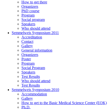
How to get there
Organizers
PhD course
Program
Social program
Speakers
Who should attend
Semmelweis Symposium 2011
Accreditation
Contact
Gallery
General information
Organizers
Poster
Program
Social Program
Speakers
Test Results
Who should attend
Test Results
Semmelweis Symposium 2010
Accommodation
Gallery
How to get to the Basic Medical Science Center (EOK)
Ph.D.