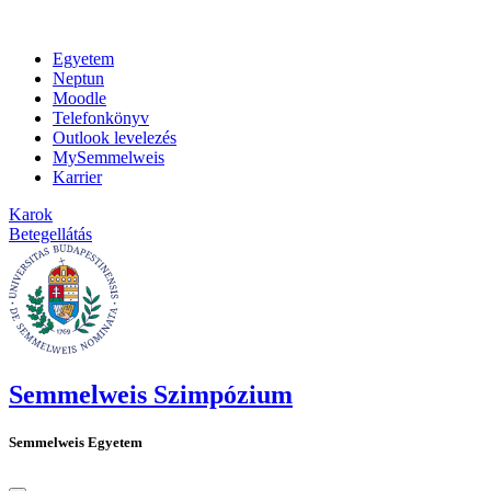
Egyetem
Neptun
Moodle
Telefonkönyv
Outlook levelezés
MySemmelweis
Karrier
Karok
Betegellátás
Semmelweis Szimpózium
Semmelweis Egyetem