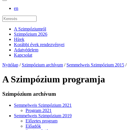
en
A Szimpóziumról
Szimpózium 2026
Hírek
Korábbi évek rendezvényei
Adatvédelem
Kapcsolat
Nyitólap
/
Szimpózium archívum
/
Semmelweis Szimpózium 2015
/
A Szimpózium programja
Szimpózium archívum
Semmelweis Szimpózium 2021
Program 2021
Semmelweis Szimpózium 2019
Előzetes program
Előadók