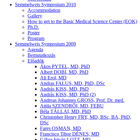
Semmelweis Symposium 2010
Accommodation
Gallery
How to get to the Basic Medical Science Center (EOK)
Ph.D.
Poster
Program
Semmelweis Symposium 2009
Agenda
Bemutatkozás
Előadók
Ákos PYTEL, MD, PhD
Albert DOBI, MD, PhD
Ali Erol, MD
Andras FALUS, MD, PhD, DSc
András KISS, MD, PhD
András KISS, MD, PhD (2)
Andreas Johannes GROSS, Prof. Dr. med.
Attila SZENDRÕI, MD, FEBU
Béla TÁLLAI, MD, PhD
Christopher Henry FRY, MD, BSc, BA, PhD,
DSc
Fares OSMAN, MD
Francisco Tibor DÉNES, MD
Gábor István LOTZ, MD