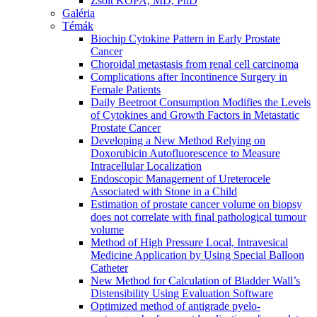
Zsolt KOPA, MD, PhD
Galéria
Témák
Biochip Cytokine Pattern in Early Prostate
Cancer
Choroidal metastasis from renal cell carcinoma
Complications after Incontinence Surgery in
Female Patients
Daily Beetroot Consumption Modifies the Levels
of Cytokines and Growth Factors in Metastatic
Prostate Cancer
Developing a New Method Relying on
Doxorubicin Autofluorescence to Measure
Intracellular Localization
Endoscopic Management of Ureterocele
Associated with Stone in a Child
Estimation of prostate cancer volume on biopsy
does not correlate with final pathological tumour
volume
Method of High Pressure Local, Intravesical
Medicine Application by Using Special Balloon
Catheter
New Method for Calculation of Bladder Wall’s
Distensibility Using Evaluation Software
Optimized method of antigrade pyelo-