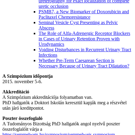
ureterography for exact localization of complete
uretic occlusion
PSMB7, a New Biomarker of Doxorubicin and
Paclitaxel Chemoresistance
Seminal Vesicle Cyst Presenting as Pelvic
Abscess
The Role of Alfa-Adrenergic Receptor Blockers
in Cases of Urinary Retention Proven with
Urodynamics
Voiding Disturbances in Recurrent Urinary Tract
Infections
Whether Pre-Term Caesarean Section is
Necessary Because of Urinary Tract Dilatation?
A Szimpózium időpontja
2015. november 5-6.
Akkreditáció
A Szimpózium akkreditációja folyamatban van.
PhD hallgatók a Doktori Iskolán keresztül kapják meg a részvétel
után járó kreditpontot.
Poszter összefoglaló
A Tudományos Bizottság PhD hallgatók angol nyelvű poszter
összefoglalóit várja a
https://semmelweis.hu/symposium/semmelweis-symposium-