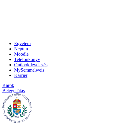
Egyetem
Neptun
Moodle
Telefonkönyv
Outlook levelezés
MySemmelweis
Karrier
Karok
Betegellátás