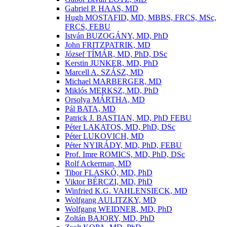
Gabriel P. HAAS, MD
Hugh MOSTAFID, MD, MBBS, FRCS, MSc,
FRCS, FEBU
István BUZOGÁNY, MD, PhD
John FRITZPATRIK, MD
József TÍMÁR, MD, PhD, DSc
Kerstin JUNKER, MD, PhD
Marcell A. SZÁSZ, MD
Michael MARBERGER, MD
Miklós MERKSZ, MD, PhD
Orsolya MÁRTHA, MD
Pál BATA, MD
Patrick J. BASTIAN, MD, PhD FEBU
Péter LAKATOS, MD, PhD, DSc
Péter LUKOVICH, MD
Péter NYIRÁDY, MD, PhD, FEBU
Prof. Imre ROMICS, MD, PhD, DSc
Rolf Ackerman, MD
Tibor FLASKÓ, MD, PhD
Viktor BÉRCZI, MD, PhD
Winfried K.G. VAHLENSIECK, MD
Wolfgang AULITZKY, MD
Wolfgang WEIDNER, MD, PhD
Zoltán BAJORY, MD, PhD