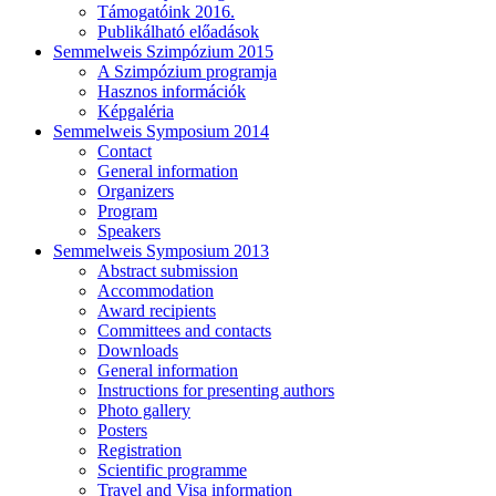
Támogatóink 2016.
Publikálható előadások
Semmelweis Szimpózium 2015
A Szimpózium programja
Hasznos információk
Képgaléria
Semmelweis Symposium 2014
Contact
General information
Organizers
Program
Speakers
Semmelweis Symposium 2013
Abstract submission
Accommodation
Award recipients
Committees and contacts
Downloads
General information
Instructions for presenting authors
Photo gallery
Posters
Registration
Scientific programme
Travel and Visa information