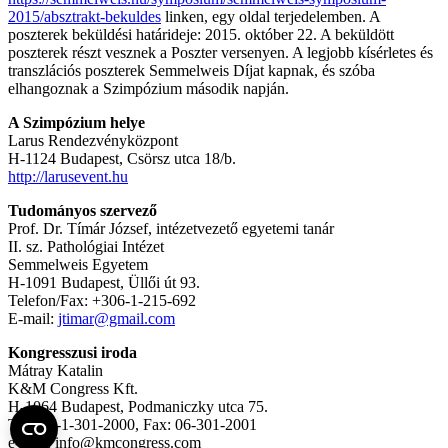
2015/absztrakt-bekuldes
linken, egy oldal terjedelemben. A
poszterek beküldési határideje: 2015. október 22. A beküldött
poszterek részt vesznek a Poszter versenyen. A legjobb kísérletes és
transzlációs poszterek Semmelweis Díjat kapnak, és szóba
elhangoznak a Szimpózium második napján.
A Szimpózium helye
Larus Rendezvényközpont
H-1124 Budapest, Csörsz utca 18/b.
http://larusevent.hu
Tudományos szervező
Prof. Dr. Tímár József, intézetvezető egyetemi tanár
II. sz. Pathológiai Intézet
Semmelweis Egyetem
H-1091 Budapest, Üllői út 93.
Telefon/Fax: +306-1-215-692
E-mail:
jtimar@gmail.com
Kongresszusi iroda
Mátray Katalin
K&M Congress Kft.
H-1064 Budapest, Podmaniczky utca 75.
Tel.: 06-1-301-2000, Fax: 06-301-2001
e-mail: info@kmcongress.com