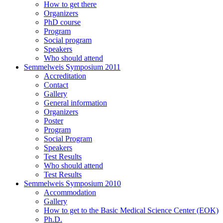
How to get there
Organizers
PhD course
Program
Social program
Speakers
Who should attend
Semmelweis Symposium 2011
Accreditation
Contact
Gallery
General information
Organizers
Poster
Program
Social Program
Speakers
Test Results
Who should attend
Test Results
Semmelweis Symposium 2010
Accommodation
Gallery
How to get to the Basic Medical Science Center (EOK)
Ph.D.