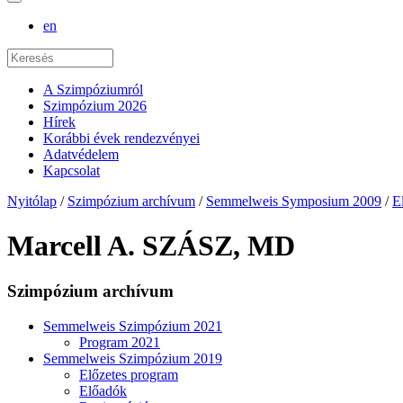
en
A Szimpóziumról
Szimpózium 2026
Hírek
Korábbi évek rendezvényei
Adatvédelem
Kapcsolat
Nyitólap
/
Szimpózium archívum
/
Semmelweis Symposium 2009
/
E
Marcell A. SZÁSZ, MD
Szimpózium archívum
Semmelweis Szimpózium 2021
Program 2021
Semmelweis Szimpózium 2019
Előzetes program
Előadók