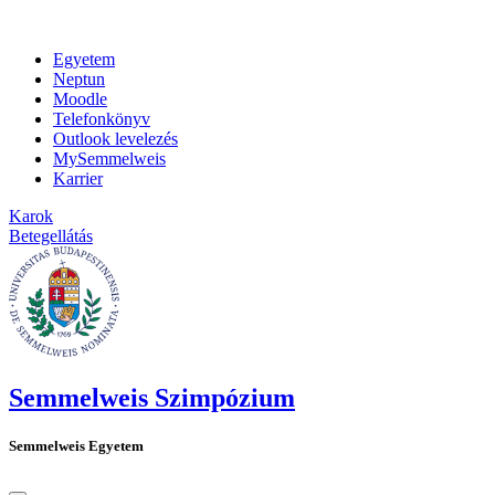
Egyetem
Neptun
Moodle
Telefonkönyv
Outlook levelezés
MySemmelweis
Karrier
Karok
Betegellátás
Semmelweis Szimpózium
Semmelweis Egyetem