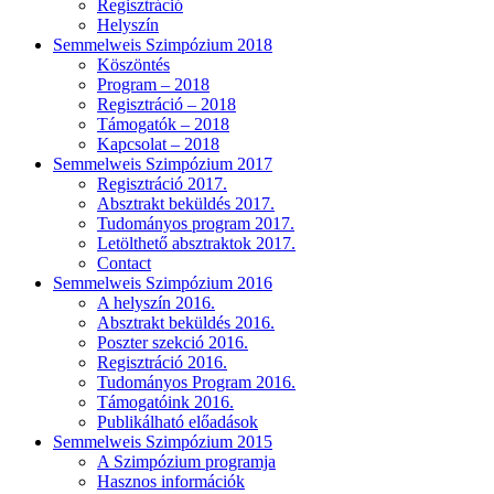
Regisztráció
Helyszín
Semmelweis Szimpózium 2018
Köszöntés
Program – 2018
Regisztráció – 2018
Támogatók – 2018
Kapcsolat – 2018
Semmelweis Szimpózium 2017
Regisztráció 2017.
Absztrakt beküldés 2017.
Tudományos program 2017.
Letölthető absztraktok 2017.
Contact
Semmelweis Szimpózium 2016
A helyszín 2016.
Absztrakt beküldés 2016.
Poszter szekció 2016.
Regisztráció 2016.
Tudományos Program 2016.
Támogatóink 2016.
Publikálható előadások
Semmelweis Szimpózium 2015
A Szimpózium programja
Hasznos információk