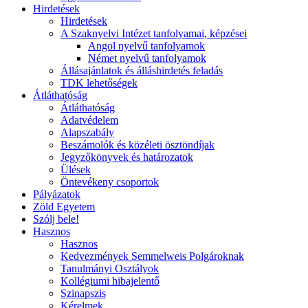
Hirdetések
Hirdetések
A Szaknyelvi Intézet tanfolyamai, képzései
Angol nyelvű tanfolyamok
Német nyelvű tanfolyamok
Állásajánlatok és álláshirdetés feladás
TDK lehetőségek
Átláthatóság
Átláthatóság
Adatvédelem
Alapszabály
Beszámolók és közéleti ösztöndíjak
Jegyzőkönyvek és határozatok
Ülések
Öntevékeny csoportok
Pályázatok
Zöld Egyetem
Szólj bele!
Hasznos
Hasznos
Kedvezmények Semmelweis Polgároknak
Tanulmányi Osztályok
Kollégiumi hibajelentő
Szinapszis
Kérelmek