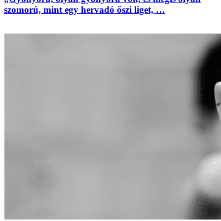
szomorú, mint egy hervadó őszi liget, …