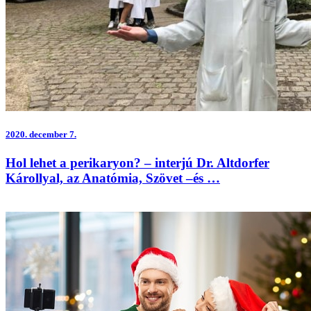
2020.
december 7.
Hol lehet a perikaryon? – interjú Dr. Altdorfer
Károllyal, az Anatómia, Szövet –és …