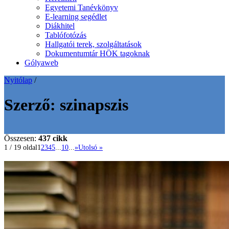
Egyetemi Tanévkönyv
E-learning segédlet
Diákhitel
Tablófotózás
Hallgatói terek, szolgáltatások
Dokumentumtár HÖK tagoknak
Gólyaweb
Nyitólap
/
Szerző:
szinapszis
Összesen:
437 cikk
1 / 19 oldal
1
2
3
4
5
...
10
...
»
Utolsó »