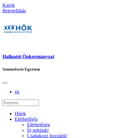
Karok
Betegellátás
Hallgatói Önkormányzat
Semmelweis Egyetem
en
Hírek
Elérhetőség
Elérhetőség
Írj nekünk!
Csatlakozz hozzánk!