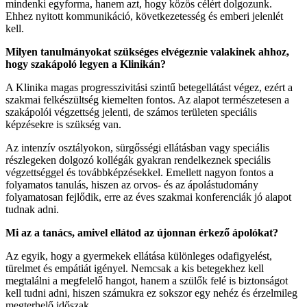
mindenki egyforma, hanem azt, hogy közös célért dolgozunk.
Ehhez nyitott kommunikáció, következetesség és emberi jelenlét
kell.
Milyen tanulmányokat szükséges elvégeznie valakinek ahhoz,
hogy szakápoló legyen a Klinikán?
A Klinika magas progresszivitási szintű betegellátást végez, ezért a
szakmai felkészültség kiemelten fontos. Az alapot természetesen a
szakápolói végzettség jelenti, de számos területen speciális
képzésekre is szükség van.
Az intenzív osztályokon, sürgősségi ellátásban vagy speciális
részlegeken dolgozó kollégák gyakran rendelkeznek speciális
végzettséggel és továbbképzésekkel. Emellett nagyon fontos a
folyamatos tanulás, hiszen az orvos- és az ápolástudomány
folyamatosan fejlődik, erre az éves szakmai konferenciák jó alapot
tudnak adni.
Mi az a tanács, amivel ellátod az újonnan érkező ápolókat?
Az egyik, hogy a gyermekek ellátása különleges odafigyelést,
türelmet és empátiát igényel. Nemcsak a kis betegekhez kell
megtalálni a megfelelő hangot, hanem a szülők felé is biztonságot
kell tudni adni, hiszen számukra ez sokszor egy nehéz és érzelmileg
megterhelő időszak.