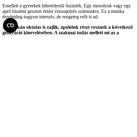
Emellett a gyerekek hihetetlenül őszinték. Egy mosolyuk vagy egy
apró bizalmi gesztus óriási visszajelzés számunkra. Ez a munka
érzelmileg nagyon intenzív, de rengeteg erőt is ad.
A Klinikán oktatás is zajlik, ápolóink részt vesznek a következő
generáció kinevelésében. A szakmai tudás mellett mi az a
szemlélet, amit átadtok a hallgatóknak?
Azt szeretnénk átadni, hogy a betegellátás középpontjában mindig
az ember áll. A szakmai protokollok és technikai tudás mellett
ugyanolyan fontos az empátia, a kommunikáció és a
felelősségvállalás.
Arra tanítjuk a hallgatókat, hogy merjenek kérdezni, tanulni,
használják ki ezt az időt arra, hogy minél nagyobb tudást tudjanak
elsajátítani, hogy merjenek gondolkodni, együttműködni és fejlődni.
A jó ápoló nemcsak jól végzi a feladatait, hanem képes biztonságot
és bizalmat teremteni a beteg és a család számára.
Mi az, ami ebből a munkából sosem kerül ki a közösségi
médiára, de minden ápolónak ismerős?
Azok a csendes pillanatok, amikor egy fáradt szülőt próbálunk
megnyugtatni hajnalban, vagy amikor egy gyermek először
mosolyog újra hosszú napok után. Ezek a pillanatok talán nem