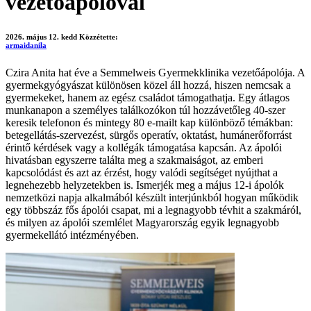
vezetőápolóval
2026. május 12. kedd
Közzétette:
armaidanila
Czira Anita hat éve a Semmelweis Gyermekklinika vezetőápolója. A
gyermekgyógyászat különösen közel áll hozzá, hiszen nemcsak a
gyermekeket, hanem az egész családot támogathatja. Egy átlagos
munkanapon a személyes találkozókon túl hozzávetőleg 40-szer
keresik telefonon és mintegy 80 e-mailt kap különböző témákban:
betegellátás-szervezést, sürgős operatív, oktatást, humánerőforrást
érintő kérdések vagy a kollégák támogatása kapcsán. Az ápolói
hivatásban egyszerre találta meg a szakmaiságot, az emberi
kapcsolódást és azt az érzést, hogy valódi segítséget nyújthat a
legnehezebb helyzetekben is. Ismerjék meg a május 12-i ápolók
nemzetközi napja alkalmából készült interjúnkból hogyan működik
egy többszáz fős ápolói csapat, mi a legnagyobb tévhit a szakmáról,
és milyen az ápolói szemlélet Magyarország egyik legnagyobb
gyermekellátó intézményében.