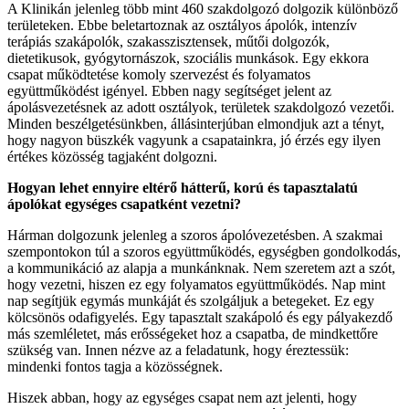
A Klinikán jelenleg több mint 460 szakdolgozó dolgozik különböző
területeken. Ebbe beletartoznak az osztályos ápolók, intenzív
terápiás szakápolók, szakasszisztensek, műtői dolgozók,
dietetikusok, gyógytornászok, szociális munkások. Egy ekkora
csapat működtetése komoly szervezést és folyamatos
együttműködést igényel. Ebben nagy segítséget jelent az
ápolásvezetésnek az adott osztályok, területek szakdolgozó vezetői.
Minden beszélgetésünkben, állásinterjúban elmondjuk azt a tényt,
hogy nagyon büszkék vagyunk a csapatainkra, jó érzés egy ilyen
értékes közösség tagjaként dolgozni.
Hogyan lehet ennyire eltérő hátterű, korú és tapasztalatú
ápolókat egységes csapatként vezetni?
Hárman dolgozunk jelenleg a szoros ápolóvezetésben. A szakmai
szempontokon túl a szoros együttműködés, egységben gondolkodás,
a kommunikáció az alapja a munkánknak. Nem szeretem azt a szót,
hogy vezetni, hiszen ez egy folyamatos együttműködés. Nap mint
nap segítjük egymás munkáját és szolgáljuk a betegeket. Ez egy
kölcsönös odafigyelés. Egy tapasztalt szakápoló és egy pályakezdő
más szemléletet, más erősségeket hoz a csapatba, de mindkettőre
szükség van. Innen nézve az a feladatunk, hogy éreztessük:
mindenki fontos tagja a közösségnek.
Hiszek abban, hogy az egységes csapat nem azt jelenti, hogy