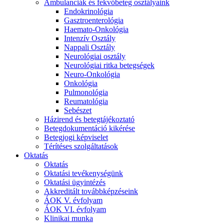
Ambulanciák és fekvőbeteg osztályaink
Endokrinológia
Gasztroenterológia
Haemato-Onkológia
Intenzív Osztály
Nappali Osztály
Neurológiai osztály
Neurológiai ritka betegségek
Neuro-Onkológia
Onkológia
Pulmonológia
Reumatológia
Sebészet
Házirend és betegtájékoztató
Betegdokumentáció kikérése
Betegjogi képviselet
Térítéses szolgáltatások
Oktatás
Oktatás
Oktatási tevékenységünk
Oktatási ügyintézés
Akkreditált továbbképzéseink
ÁOK V. évfolyam
ÁOK VI. évfolyam
Klinikai munka