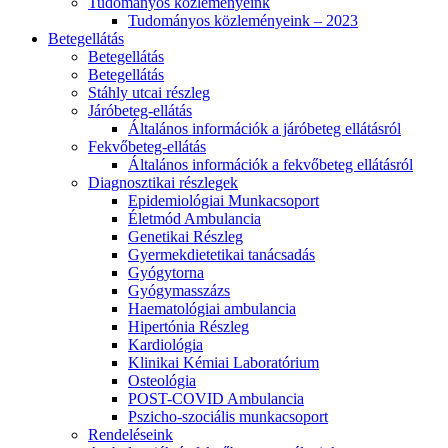
Tudományos közleményeink
Tudományos közleményeink – 2023
Betegellátás
Betegellátás
Betegellátás
Stáhly utcai részleg
Járóbeteg-ellátás
Általános információk a járóbeteg ellátásról
Fekvőbeteg-ellátás
Általános információk a fekvőbeteg ellátásról
Diagnosztikai részlegek
Epidemiológiai Munkacsoport
Életmód Ambulancia
Genetikai Részleg
Gyermekdietetikai tanácsadás
Gyógytorna
Gyógymasszázs
Haematológiai ambulancia
Hipertónia Részleg
Kardiológia
Klinikai Kémiai Laboratórium
Osteológia
POST-COVID Ambulancia
Pszicho-szociális munkacsoport
Rendeléseink