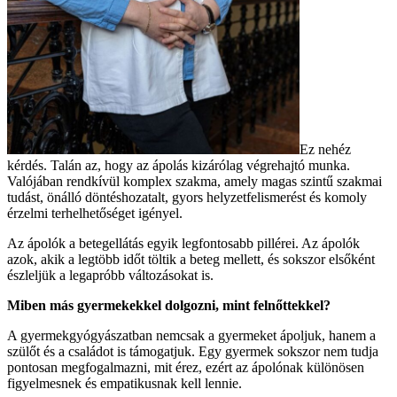
Ez nehéz
kérdés. Talán az, hogy az ápolás kizárólag végrehajtó munka.
Valójában rendkívül komplex szakma, amely magas szintű szakmai
tudást, önálló döntéshozatalt, gyors helyzetfelismerést és komoly
érzelmi terhelhetőséget igényel.
Az ápolók a betegellátás egyik legfontosabb pillérei. Az ápolók
azok, akik a legtöbb időt töltik a beteg mellett, és sokszor elsőként
észleljük a legapróbb változásokat is.
Miben más gyermekekkel dolgozni, mint felnőttekkel?
A gyermekgyógyászatban nemcsak a gyermeket ápoljuk, hanem a
szülőt és a családot is támogatjuk. Egy gyermek sokszor nem tudja
pontosan megfogalmazni, mit érez, ezért az ápolónak különösen
figyelmesnek és empatikusnak kell lennie.