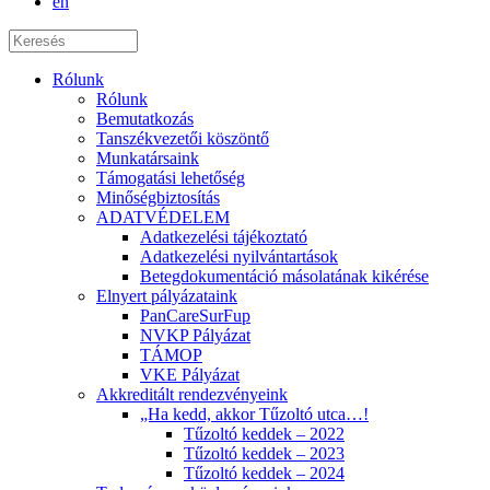
en
Rólunk
Rólunk
Bemutatkozás
Tanszékvezetői köszöntő
Munkatársaink
Támogatási lehetőség
Minőségbiztosítás
ADATVÉDELEM
Adatkezelési tájékoztató
Adatkezelési nyilvántartások
Betegdokumentáció másolatának kikérése
Elnyert pályázataink
PanCareSurFup
NVKP Pályázat
TÁMOP
VKE Pályázat
Akkreditált rendezvényeink
„Ha kedd, akkor Tűzoltó utca…!
Tűzoltó keddek – 2022
Tűzoltó keddek – 2023
Tűzoltó keddek – 2024