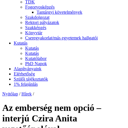
TDK
Fogorvosképzés
Tantárgyi követelmények
Szakdolgozat
Rektori pályázatok
Szakképzés
Könyvtár
Cseregyakorlat/más egyetemek hallgatói
Kutatás
Kutatás
Kutatás
Kutatólabor
PhD Napok
Alapítványaink
Elérhetőség
Szülői tájékoztatók
1% felajánlás
Nyitólap
/
Hírek
/
Az emberség nem opció –
interjú Czira Anita