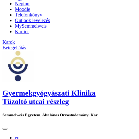
Neptun
Moodle
Telefonkönyv
Outlook levelezés
MySemmelweis
Karrier
Karok
Betegellátás
Gyermekgyógyászati Klinika
Tűzoltó utcai részleg
Semmelweis Egyetem, Általános Orvostudományi Kar
en