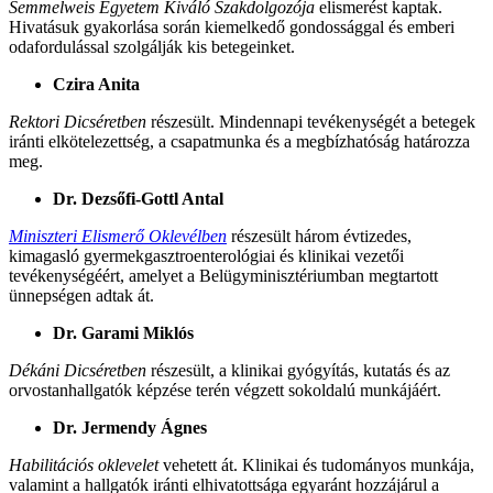
Semmelweis Egyetem Kiváló Szakdolgozója
elismerést kaptak.
Hivatásuk gyakorlása során kiemelkedő gondossággal és emberi
odafordulással szolgálják kis betegeinket.
Czira Anita
Rektori Dicséretben
részesült. Mindennapi tevékenységét a betegek
iránti elkötelezettség, a csapatmunka és a megbízhatóság határozza
meg.
Dr. Dezsőfi-Gottl Antal
Miniszteri Elismerő Oklevélben
részesült három évtizedes,
kimagasló gyermekgasztroenterológiai és klinikai vezetői
tevékenységéért, amelyet a Belügyminisztériumban megtartott
ünnepségen adtak át.
Dr. Garami Miklós
Dékáni Dicséretben
részesült, a klinikai gyógyítás, kutatás és az
orvostanhallgatók képzése terén végzett sokoldalú munkájáért.
Dr. Jermendy Ágnes
Habilitációs oklevelet
vehetett át. Klinikai és tudományos munkája,
valamint a hallgatók iránti elhivatottsága egyaránt hozzájárul a