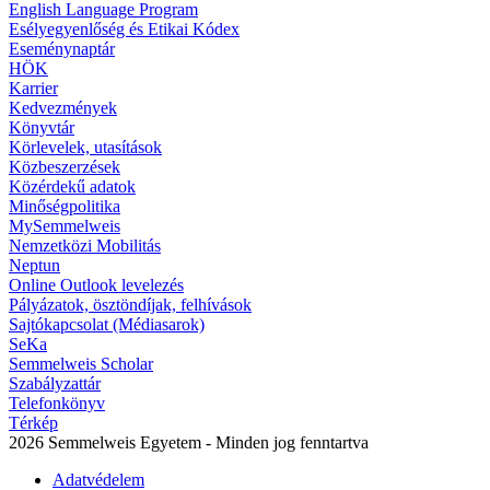
English Language Program
Esélyegyenlőség és Etikai Kódex
Eseménynaptár
HÖK
Karrier
Kedvezmények
Könyvtár
Körlevelek, utasítások
Közbeszerzések
Közérdekű adatok
Minőségpolitika
MySemmelweis
Nemzetközi Mobilitás
Neptun
Online Outlook levelezés
Pályázatok, ösztöndíjak, felhívások
Sajtókapcsolat (Médiasarok)
SeKa
Semmelweis Scholar
Szabályzattár
Telefonkönyv
Térkép
2026 Semmelweis Egyetem - Minden jog fenntartva
Adatvédelem