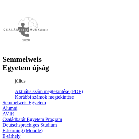
Semmelweis
Egyetem újság
július
Aktuális szám megtekintése (PDF)
Korábbi számok megtekintése
Semmelweis Egyetem
Alumni
AVIR
Családbarát Egyetem Program
Deutschsprachiges Studium
E-learning (Moodle)
E-tárhely