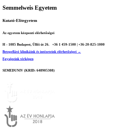
Semmelweis Egyetem
Kutató-Elitegyetem
Az egyetem központi elérhetőségei
H - 1085 Budapest, Üllői út 26.
+36 1 459-1500 | +36-20-825-1000
Betegellátó klinikáink és intézeteink elérhetőségei →
Egységeink térképen
SEMEDUNIV (KRID: 648905308)