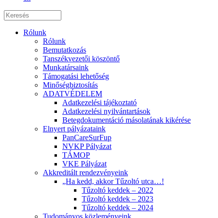
Rólunk
Rólunk
Bemutatkozás
Tanszékvezetői köszöntő
Munkatársaink
Támogatási lehetőség
Minőségbiztosítás
ADATVÉDELEM
Adatkezelési tájékoztató
Adatkezelési nyilvántartások
Betegdokumentáció másolatának kikérése
Elnyert pályázataink
PanCareSurFup
NVKP Pályázat
TÁMOP
VKE Pályázat
Akkreditált rendezvényeink
„Ha kedd, akkor Tűzoltó utca…!
Tűzoltó keddek – 2022
Tűzoltó keddek – 2023
Tűzoltó keddek – 2024
Tudományos közleményeink