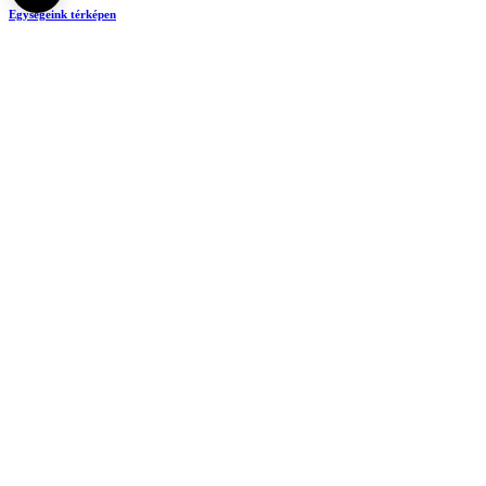
Egységeink térképen
SEMEDUNIV (KRID: 648905308)