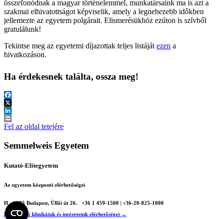
összefonódnak a magyar történelemmel, munkatársaink ma is azt a
szakmai elhivatottságot képviselik, amely a legnehezebb időkben
jellemezte az egyetem polgárait.
Elismerésükhöz ezúton is szívből
gratulálunk!
Tekintse meg az egyetemi
díjazottak
teljes
listáját
ezen
a
hivatkozáson.
Ha érdekesnek találta, ossza meg!
Facebook
X
LinkedIn
Print
Fel az oldal tetejére
Semmelweis Egyetem
Kutató-Elitegyetem
Az egyetem központi elérhetőségei
H - 1085 Budapest, Üllői út 26.
+36 1 459-1500 | +36-20-825-1000
Betegellátó klinikáink és intézeteink elérhetőségei →