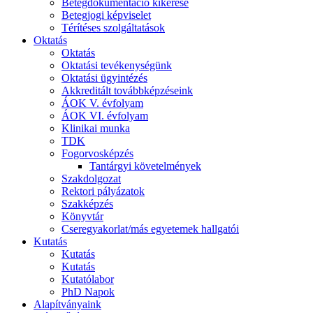
Betegdokumentáció kikérése
Betegjogi képviselet
Térítéses szolgáltatások
Oktatás
Oktatás
Oktatási tevékenységünk
Oktatási ügyintézés
Akkreditált továbbképzéseink
ÁOK V. évfolyam
ÁOK VI. évfolyam
Klinikai munka
TDK
Fogorvosképzés
Tantárgyi követelmények
Szakdolgozat
Rektori pályázatok
Szakképzés
Könyvtár
Cseregyakorlat/más egyetemek hallgatói
Kutatás
Kutatás
Kutatás
Kutatólabor
PhD Napok
Alapítványaink