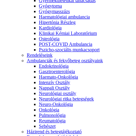
Gyermekdietetikai tanácsadás
Gyógytorna
Gyógymasszázs
Haematológiai ambulancia
Hipertónia Részleg
Kardiológia
Klinikai Kémiai Laboratórium
Osteológia
POST-COVID Ambulancia
Pszicho-szociális munkacsoport
Rendeléseink
Ambulanciák és fekvőbeteg osztályaink
Endokrinológia
Gasztroenterológia
Haemato-Onkológia
Intenzív Osztály
Nappali Osztály
Neurológiai osztály
Neurológiai ritka betegségek
Neuro-Onkológia
Onkológia
Pulmonológia
Reumatológia
Sebészet
Házirend és betegtájékoztató