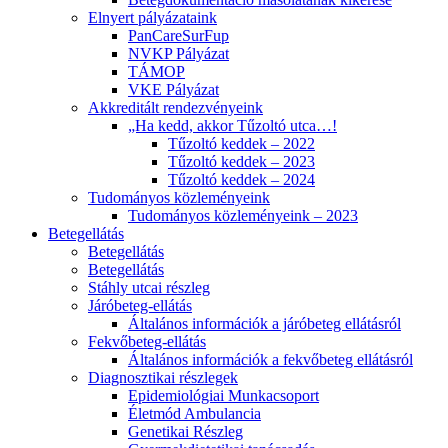
Elnyert pályázataink
PanCareSurFup
NVKP Pályázat
TÁMOP
VKE Pályázat
Akkreditált rendezvényeink
„Ha kedd, akkor Tűzoltó utca…!
Tűzoltó keddek – 2022
Tűzoltó keddek – 2023
Tűzoltó keddek – 2024
Tudományos közleményeink
Tudományos közleményeink – 2023
Betegellátás
Betegellátás
Betegellátás
Stáhly utcai részleg
Járóbeteg-ellátás
Általános információk a járóbeteg ellátásról
Fekvőbeteg-ellátás
Általános információk a fekvőbeteg ellátásról
Diagnosztikai részlegek
Epidemiológiai Munkacsoport
Életmód Ambulancia
Genetikai Részleg