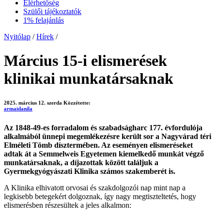
Elérhetőség
Szülői tájékoztatók
1% felajánlás
Nyitólap
/
Hírek
/
Március 15-i elismerések
klinikai munkatársaknak
2025. március 12. szerda
Közzétette:
armaidanila
Az 1848-49-es forradalom és szabadságharc 177. évfordulója
alkalmából ünnepi megemlékezésre került sor a Nagyvárad téri
Elméleti Tömb dísztermében. Az eseményen elismeréseket
adtak át a Semmelweis Egyetemen kiemelkedő munkát végző
munkatársaknak, a
díjazottak
között találjuk a
Gyermekgyógyászati Klinika számos szakember
ét
is.
A Klinika elhivatott orvosai és szakdolgozói nap mint nap a
legkisebb betegekért dolgoznak, így nagy megtiszteltetés, hogy
elismerésben részesültek
a jeles alkalmon: