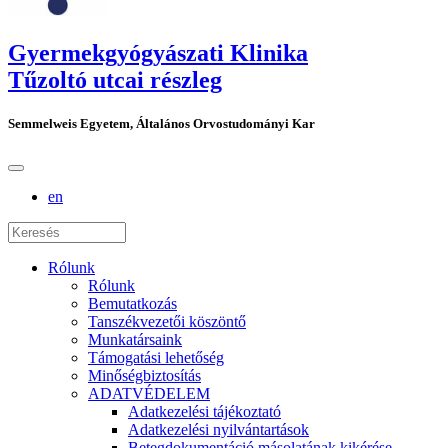
Gyermekgyógyászati Klinika
Tűzoltó utcai részleg
Semmelweis Egyetem, Általános Orvostudományi Kar
en
Rólunk
Rólunk
Bemutatkozás
Tanszékvezetői köszöntő
Munkatársaink
Támogatási lehetőség
Minőségbiztosítás
ADATVÉDELEM
Adatkezelési tájékoztató
Adatkezelési nyilvántartások
Betegdokumentáció másolatának kikérése