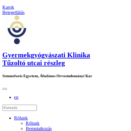
Karok
Betegellátás
Gyermekgyógyászati Klinika
Tűzoltó utcai részleg
Semmelweis Egyetem, Általános Orvostudományi Kar
en
Rólunk
Rólunk
Bemutatkozás