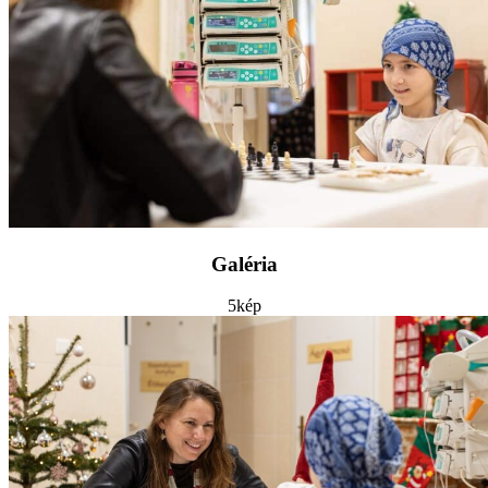
Galéria
5
kép