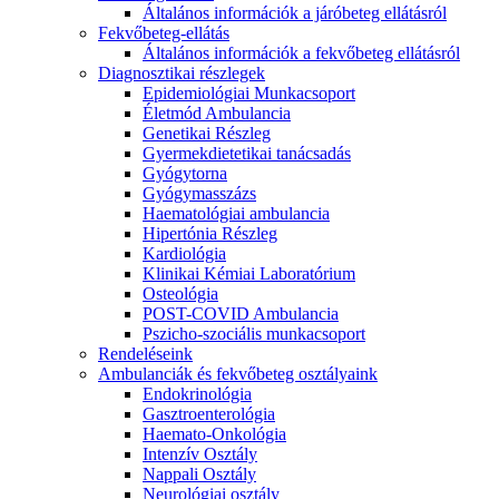
Általános információk a járóbeteg ellátásról
Fekvőbeteg-ellátás
Általános információk a fekvőbeteg ellátásról
Diagnosztikai részlegek
Epidemiológiai Munkacsoport
Életmód Ambulancia
Genetikai Részleg
Gyermekdietetikai tanácsadás
Gyógytorna
Gyógymasszázs
Haematológiai ambulancia
Hipertónia Részleg
Kardiológia
Klinikai Kémiai Laboratórium
Osteológia
POST-COVID Ambulancia
Pszicho-szociális munkacsoport
Rendeléseink
Ambulanciák és fekvőbeteg osztályaink
Endokrinológia
Gasztroenterológia
Haemato-Onkológia
Intenzív Osztály
Nappali Osztály
Neurológiai osztály