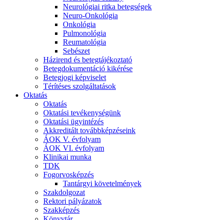
Neurológiai ritka betegségek
Neuro-Onkológia
Onkológia
Pulmonológia
Reumatológia
Sebészet
Házirend és betegtájékoztató
Betegdokumentáció kikérése
Betegjogi képviselet
Térítéses szolgáltatások
Oktatás
Oktatás
Oktatási tevékenységünk
Oktatási ügyintézés
Akkreditált továbbképzéseink
ÁOK V. évfolyam
ÁOK VI. évfolyam
Klinikai munka
TDK
Fogorvosképzés
Tantárgyi követelmények
Szakdolgozat
Rektori pályázatok
Szakképzés
Könyvtár