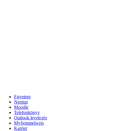
Egyetem
Neptun
Moodle
Telefonkönyv
Outlook levelezés
MySemmelweis
Karrier