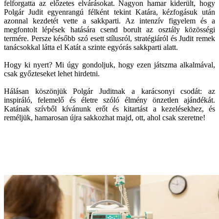
felforgatta az előzetes elvárásokat. Nagyon hamar kiderült, hogy
Polgár Judit egyenrangú félként tekint Katára, kézfogásuk után
azonnal kezdetét vette a sakkparti. Az intenzív figyelem és a
megfontolt lépések hatására csend borult az osztály közösségi
termére. Persze később szó esett stílusról, stratégiáról és Judit remek
tanácsokkal látta el Katát a szinte egyórás sakkparti alatt.
Hogy ki nyert? Mi úgy gondoljuk, hogy ezen játszma alkalmával,
csak győzteseket lehet hirdetni.
Hálásan köszönjük Polgár Juditnak a karácsonyi csodát: az
inspiráló, felemelő és életre szóló élmény önzetlen ajándékát.
Katának szívből kívánunk erőt és kitartást a kezelésekhez, és
reméljük, hamarosan újra sakkozhat majd, ott, ahol csak szeretne!