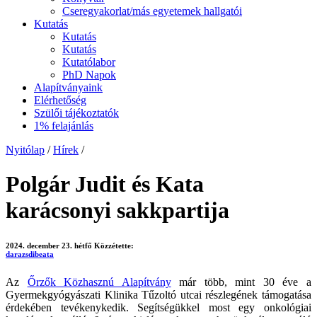
Cseregyakorlat/más egyetemek hallgatói
Kutatás
Kutatás
Kutatás
Kutatólabor
PhD Napok
Alapítványaink
Elérhetőség
Szülői tájékoztatók
1% felajánlás
Nyitólap
/
Hírek
/
Polgár Judit és Kata
karácsonyi sakkpartija
2024. december 23. hétfő
Közzétette:
darazsdibeata
Az
Őrzők Közhasznú Alapítvány
már több, mint 30 éve a
Gyermekgyógyászati Klinika Tűzoltó utcai részlegének támogatása
érdekében tevékenykedik. Segítségükkel most egy onkológiai