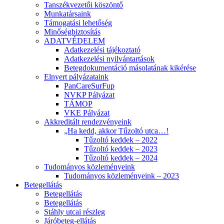
Tanszékvezetői köszöntő
Munkatársaink
Támogatási lehetőség
Minőségbiztosítás
ADATVÉDELEM
Adatkezelési tájékoztató
Adatkezelési nyilvántartások
Betegdokumentáció másolatának kikérése
Elnyert pályázataink
PanCareSurFup
NVKP Pályázat
TÁMOP
VKE Pályázat
Akkreditált rendezvényeink
„Ha kedd, akkor Tűzoltó utca…!
Tűzoltó keddek – 2022
Tűzoltó keddek – 2023
Tűzoltó keddek – 2024
Tudományos közleményeink
Tudományos közleményeink – 2023
Betegellátás
Betegellátás
Betegellátás
Stáhly utcai részleg
Járóbeteg-ellátás