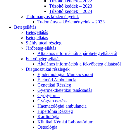
Tűzoltó keddek – 2022
Tűzoltó keddek – 2023
Tűzoltó keddek – 2024
Tudományos közleményeink
Tudományos közleményeink – 2023
Betegellátás
Betegellátás
Betegellátás
Stáhly utcai részleg
Járóbeteg-ellátás
Általános információk a járóbeteg ellátásról
Fekvőbeteg-ellátás
Általános információk a fekvőbeteg ellátásról
Diagnosztikai részlegek
Epidemiológiai Munkacsoport
Életmód Ambulancia
Genetikai Részleg
Gyermekdietetikai tanácsadás
Gyógytorna
Gyógymasszázs
Haematológiai ambulancia
Hipertónia Részleg
Kardiológia
Klinikai Kémiai Laboratórium
Osteológia