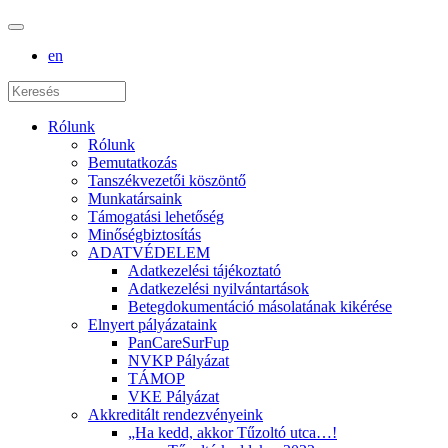
en
Rólunk
Rólunk
Bemutatkozás
Tanszékvezetői köszöntő
Munkatársaink
Támogatási lehetőség
Minőségbiztosítás
ADATVÉDELEM
Adatkezelési tájékoztató
Adatkezelési nyilvántartások
Betegdokumentáció másolatának kikérése
Elnyert pályázataink
PanCareSurFup
NVKP Pályázat
TÁMOP
VKE Pályázat
Akkreditált rendezvényeink
„Ha kedd, akkor Tűzoltó utca…!