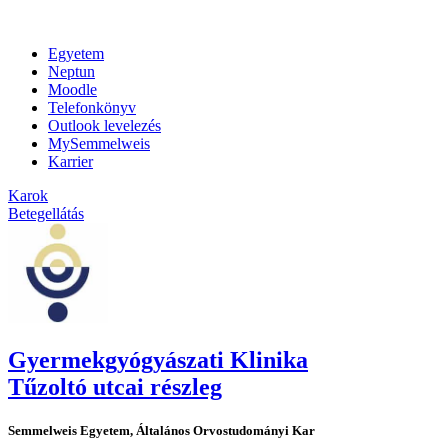
Egyetem
Neptun
Moodle
Telefonkönyv
Outlook levelezés
MySemmelweis
Karrier
Karok
Betegellátás
Gyermekgyógyászati Klinika
Tűzoltó utcai részleg
Semmelweis Egyetem, Általános Orvostudományi Kar