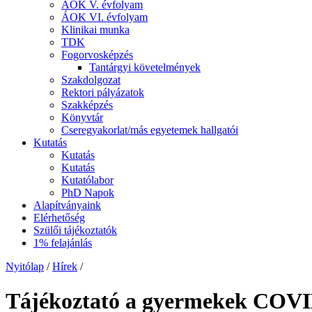
ÁOK V. évfolyam
ÁOK VI. évfolyam
Klinikai munka
TDK
Fogorvosképzés
Tantárgyi követelmények
Szakdolgozat
Rektori pályázatok
Szakképzés
Könyvtár
Cseregyakorlat/más egyetemek hallgatói
Kutatás
Kutatás
Kutatás
Kutatólabor
PhD Napok
Alapítványaink
Elérhetőség
Szülői tájékoztatók
1% felajánlás
Nyitólap
/
Hírek
/
Tájékoztató a gyermekek COVID