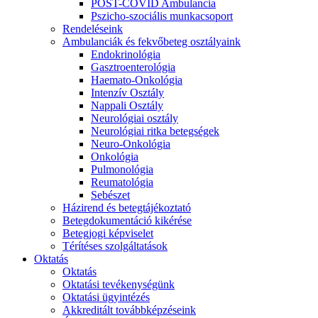
POST-COVID Ambulancia
Pszicho-szociális munkacsoport
Rendeléseink
Ambulanciák és fekvőbeteg osztályaink
Endokrinológia
Gasztroenterológia
Haemato-Onkológia
Intenzív Osztály
Nappali Osztály
Neurológiai osztály
Neurológiai ritka betegségek
Neuro-Onkológia
Onkológia
Pulmonológia
Reumatológia
Sebészet
Házirend és betegtájékoztató
Betegdokumentáció kikérése
Betegjogi képviselet
Térítéses szolgáltatások
Oktatás
Oktatás
Oktatási tevékenységünk
Oktatási ügyintézés
Akkreditált továbbképzéseink