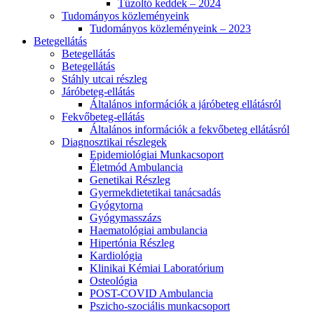
Tűzoltó keddek – 2024
Tudományos közleményeink
Tudományos közleményeink – 2023
Betegellátás
Betegellátás
Betegellátás
Stáhly utcai részleg
Járóbeteg-ellátás
Általános információk a járóbeteg ellátásról
Fekvőbeteg-ellátás
Általános információk a fekvőbeteg ellátásról
Diagnosztikai részlegek
Epidemiológiai Munkacsoport
Életmód Ambulancia
Genetikai Részleg
Gyermekdietetikai tanácsadás
Gyógytorna
Gyógymasszázs
Haematológiai ambulancia
Hipertónia Részleg
Kardiológia
Klinikai Kémiai Laboratórium
Osteológia
POST-COVID Ambulancia
Pszicho-szociális munkacsoport