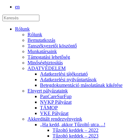
en
Rólunk
Rólunk
Bemutatkozás
Tanszékvezetői köszöntő
Munkatársaink
Támogatási lehetőség
Minőségbiztosítás
ADATVÉDELEM
Adatkezelési tájékoztató
Adatkezelési nyilvántartások
Betegdokumentáció másolatának kikérése
Elnyert pályázataink
PanCareSurFup
NVKP Pályázat
TÁMOP
VKE Pályázat
Akkreditált rendezvényeink
„Ha kedd, akkor Tűzoltó utca…!
Tűzoltó keddek – 2022
Tűzoltó keddek – 2023