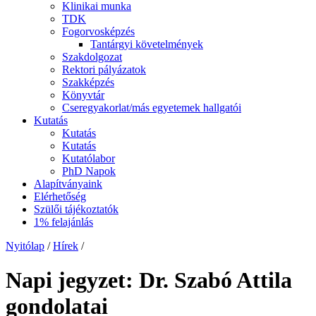
Klinikai munka
TDK
Fogorvosképzés
Tantárgyi követelmények
Szakdolgozat
Rektori pályázatok
Szakképzés
Könyvtár
Cseregyakorlat/más egyetemek hallgatói
Kutatás
Kutatás
Kutatás
Kutatólabor
PhD Napok
Alapítványaink
Elérhetőség
Szülői tájékoztatók
1% felajánlás
Nyitólap
/
Hírek
/
Napi jegyzet: Dr. Szabó Attila
gondolatai