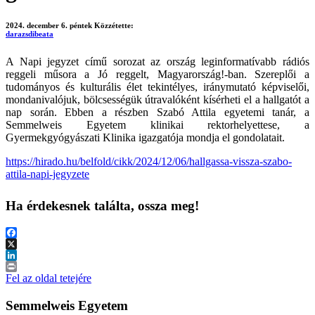
2024. december 6. péntek
Közzétette:
darazsdibeata
A Napi jegyzet című sorozat az ország leginformatívabb rádiós
reggeli műsora a Jó reggelt, Magyarország!-ban. Szereplői a
tudományos és kulturális élet tekintélyes, iránymutató képviselői,
mondanivalójuk, bölcsességük útravalóként kísérheti el a hallgatót a
nap során.
Ebben a részben Szabó Attila egyetemi tanár, a
Semmelweis Egyetem klinikai rektorhelyettese, a
Gyermekgyógyászati Klinika igazgatója mondja el gondolatait.
https://hirado.hu/belfold/cikk/2024/12/06/hallgassa-vissza-szabo-
attila-napi-jegyzete
Ha érdekesnek találta, ossza meg!
Facebook
X
LinkedIn
Print
Fel az oldal tetejére
Semmelweis Egyetem