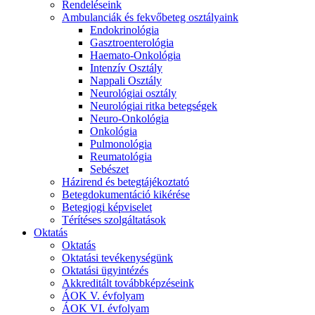
Rendeléseink
Ambulanciák és fekvőbeteg osztályaink
Endokrinológia
Gasztroenterológia
Haemato-Onkológia
Intenzív Osztály
Nappali Osztály
Neurológiai osztály
Neurológiai ritka betegségek
Neuro-Onkológia
Onkológia
Pulmonológia
Reumatológia
Sebészet
Házirend és betegtájékoztató
Betegdokumentáció kikérése
Betegjogi képviselet
Térítéses szolgáltatások
Oktatás
Oktatás
Oktatási tevékenységünk
Oktatási ügyintézés
Akkreditált továbbképzéseink
ÁOK V. évfolyam
ÁOK VI. évfolyam