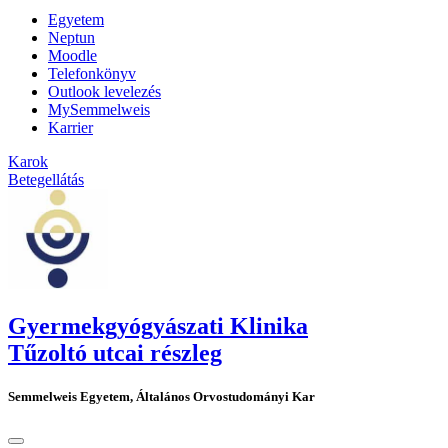
Egyetem
Neptun
Moodle
Telefonkönyv
Outlook levelezés
MySemmelweis
Karrier
Karok
Betegellátás
Gyermekgyógyászati Klinika
Tűzoltó utcai részleg
Semmelweis Egyetem, Általános Orvostudományi Kar