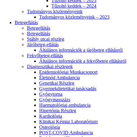
Tűzoltó keddek – 2023
Tűzoltó keddek – 2024
Tudományos közleményeink
Tudományos közleményeink – 2023
Betegellátás
Betegellátás
Betegellátás
Stáhly utcai részleg
Járóbeteg-ellátás
Általános információk a járóbeteg ellátásról
Fekvőbeteg-ellátás
Általános információk a fekvőbeteg ellátásról
Diagnosztikai részlegek
Epidemiológiai Munkacsoport
Életmód Ambulancia
Genetikai Részleg
Gyermekdietetikai tanácsadás
Gyógytorna
Gyógymasszázs
Haematológiai ambulancia
Hipertónia Részleg
Kardiológia
Klinikai Kémiai Laboratórium
Osteológia
POST-COVID Ambulancia