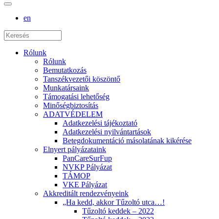
en
Rólunk
Rólunk
Bemutatkozás
Tanszékvezetői köszöntő
Munkatársaink
Támogatási lehetőség
Minőségbiztosítás
ADATVÉDELEM
Adatkezelési tájékoztató
Adatkezelési nyilvántartások
Betegdokumentáció másolatának kikérése
Elnyert pályázataink
PanCareSurFup
NVKP Pályázat
TÁMOP
VKE Pályázat
Akkreditált rendezvényeink
„Ha kedd, akkor Tűzoltó utca…!
Tűzoltó keddek – 2022