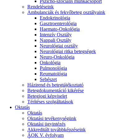
Pszicho-szociális munkacsoport
Rendeléseink
Ambulanciák és fekvőbeteg osztályaink
Endokrinológia
Gasztroenterológia
Haemato-Onkológia
Intenzív Osztály
Nappali Osztály
Neurológiai osztály
Neurológiai ritka betegségek
Neuro-Onkológia
Onkológia
Pulmonológia
Reumatológia
Sebészet
Házirend és betegtájékoztató
Betegdokumentáció kikérése
Betegjogi képviselet
Térítéses szolgáltatások
Oktatás
Oktatás
Oktatási tevékenységünk
Oktatási ügyintézés
Akkreditált továbbképzéseink
ÁOK V. évfolyam