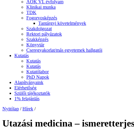
ÁOK VI. évfolyam
Klinikai munka
TDK
Fogorvosképzés
Tantárgyi követelmények
Szakdolgozat
Rektori pályázatok
Szakképzés
Könyvtár
Cseregyakorlat/más egyetemek hallgatói
Kutatás
Kutatás
Kutatás
Kutatólabor
PhD Napok
Alapítványaink
Elérhetőség
Szülői tájékoztatók
1% felajánlás
Nyitólap
/
Hírek
/
Utazási medicina – ismeretterjes