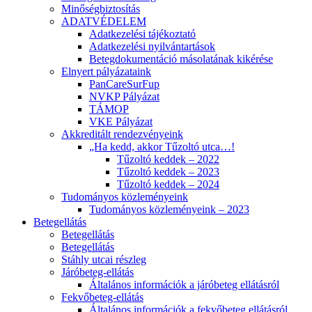
Minőségbiztosítás
ADATVÉDELEM
Adatkezelési tájékoztató
Adatkezelési nyilvántartások
Betegdokumentáció másolatának kikérése
Elnyert pályázataink
PanCareSurFup
NVKP Pályázat
TÁMOP
VKE Pályázat
Akkreditált rendezvényeink
„Ha kedd, akkor Tűzoltó utca…!
Tűzoltó keddek – 2022
Tűzoltó keddek – 2023
Tűzoltó keddek – 2024
Tudományos közleményeink
Tudományos közleményeink – 2023
Betegellátás
Betegellátás
Betegellátás
Stáhly utcai részleg
Járóbeteg-ellátás
Általános információk a járóbeteg ellátásról
Fekvőbeteg-ellátás
Általános információk a fekvőbeteg ellátásról