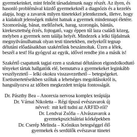
gyermekeinket, mint felnőtt társadalmunk nagy részét. Az ilyen, és
hasonló problémával küzdő gyermekeknél a diagnózis és a kezelés
alapja, hogy a zavarok milyen tünetekkel jelentkeznek, illetve, hogy
a kialakult jelenségek miként hatnak a gyermek mindennapi életére.
Szomorúság, bánat, mellőzések, harag, szorongás, bántás,
kirekesztettség érzés, fojtogató, vagy éppen túl laza családi közeg,
melyben a gyermek nem találja helyét. Mindezek a lelki fájdalmak
megnyilvánulhatnak olyan testi tünetekben, melyekről tegnap
délutáni előadásaikban szakértőink beszámoltak. Üzen a lélek,
beszél a test! Ha gyógyul az egyik, idővel rendbe jön a másik is!
Szakértő csapatunk tagjai ezen a szakmai délutánon elgondolkodtató
tényeket tártak hallgatóik elé, bemutatva a gyermekeket leginkább
veszélyeztető – lelki okokra visszavezethető – betegségeket.
Esetismertetéseikben szóltak a lehetséges megoldásokról is,
hangsúlyozva az időben megkezdett terápia fontosságát.
Dr. Pászthy Bea – Anorexia nervosa komplex terápiája
Dr. Várnai Nikoletta – Régi típusú evészavarok új
névvel: mit kell tudni az ARFID-ról?
Dr. Lendvai Zsófia – Alvászavarok a
gyermekpszichiátriai kórképekben
Dr. Cserép Melinda – Krónikus betegséggel élő
gyermekek és serdülők evészavar tünetei