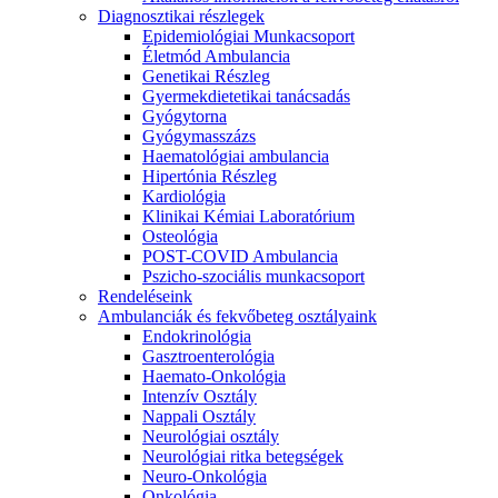
Diagnosztikai részlegek
Epidemiológiai Munkacsoport
Életmód Ambulancia
Genetikai Részleg
Gyermekdietetikai tanácsadás
Gyógytorna
Gyógymasszázs
Haematológiai ambulancia
Hipertónia Részleg
Kardiológia
Klinikai Kémiai Laboratórium
Osteológia
POST-COVID Ambulancia
Pszicho-szociális munkacsoport
Rendeléseink
Ambulanciák és fekvőbeteg osztályaink
Endokrinológia
Gasztroenterológia
Haemato-Onkológia
Intenzív Osztály
Nappali Osztály
Neurológiai osztály
Neurológiai ritka betegségek
Neuro-Onkológia
Onkológia