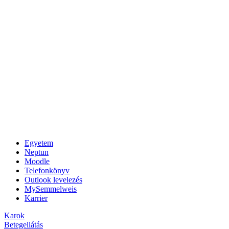
Egyetem
Neptun
Moodle
Telefonkönyv
Outlook levelezés
MySemmelweis
Karrier
Karok
Betegellátás