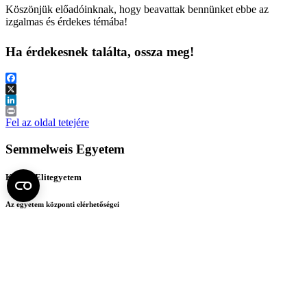
Köszönjük előadóinknak, hogy beavattak bennünket ebbe az
izgalmas és érdekes témába!
Ha érdekesnek találta, ossza meg!
Facebook
X
LinkedIn
Print
Fel az oldal tetejére
Semmelweis Egyetem
Kutató-Elitegyetem
Az egyetem központi elérhetőségei
H - 1085 Budapest, Üllői út 26.
+36 1 459-1500 | +36-20-825-1000
Betegellátó klinikáink és intézeteink elérhetőségei →
Egységeink térképen
SEMEDUNIV (KRID: 648905308)