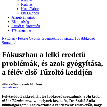
Kutatás
Kutatás
Kutatólabor
PhD Napok
Alapítványaink
Elérhetőség
Szülői tájékoztatók
1% felajánlás
Nyitólap
/
Fekete György Gyermekgyógyászati Továbbképző
Sorozat
/
Fókuszban a lelki eredetű
problémák, és azok gyógyítása,
a félév első Tűzoltó keddjén
2024. október 9. szerda
Közzétette:
darazsdibeata
Folytatódott akkreditált továbbképző sorozatunk, a
Ha kedd,
akkor Tűzoltó utca…!
, melynek kezdetén, Dr. Szabó Attila
klinikaigazgató úr tájékoztatta a rendezvény résztvevőit, hogy