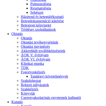
Pulmonológia
Reumatológia
Sebészet
Házirend és betegtájékoztató
Betegdokumentáció kikérése
Betegjogi képviselet
Térítéses szolgáltatások
Oktatás
Oktatás
Oktatási tevékenységünk
Oktatási ügyintézés
Akkreditált továbbképzéseink
ÁOK V. évfolyam
ÁOK VI. évfolyam
Klinikai munka
TDK
Fogorvosképzés
Tantárgyi követelmények
Szakdolgozat
Rektori pályázatok
Szakképzés
Könyvtár
Cseregyakorlat/más egyetemek hallgatói
Kutatás