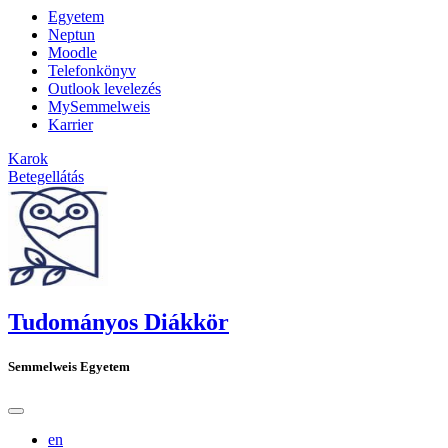
Egyetem
Neptun
Moodle
Telefonkönyv
Outlook levelezés
MySemmelweis
Karrier
Karok
Betegellátás
Tudományos Diákkör
Semmelweis Egyetem
en