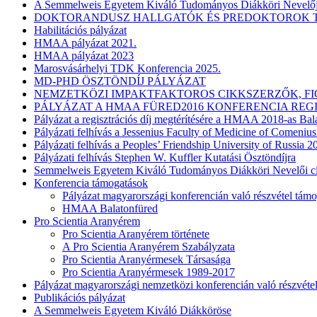
A Semmelweis Egyetem Kiváló Tudományos Diákköri Nevelője
DOKTORANDUSZ HALLGATÓK ÉS PREDOKTOROK T
Habilitációs pályázat
HMAA pályázat 2021.
HMAA pályázat 2023
Marosvásárhelyi TDK Konferencia 2025.
MD-PHD ÖSZTÖNDÍJ PÁLYÁZAT
NEMZETKÖZI IMPAKTFAKTOROS CIKKSZERZŐK, F
PÁLYÁZAT A HMAA FÜRED2016 KONFERENCIA REG
Pályázat a regisztrációs díj megtérítésére a HMAA 2018-as Bal
Pályázati felhívás a Jessenius Faculty of Medicine of Comeniu
Pályázati felhívás a Peoples’ Friendship University of Russia 
Pályázati felhívás Stephen W. Kuffler Kutatási Ösztöndíjra
Semmelweis Egyetem Kiváló Tudományos Diákköri Nevelői c
Konferencia támogatások
Pályázat magyarországi konferencián való részvétel támo
HMAA Balatonfüred
Pro Scientia Aranyérem
Pro Scientia Aranyérem története
A Pro Scientia Aranyérem Szabályzata
Pro Scientia Aranyérmesek Társasága
Pro Scientia Aranyérmesek 1989-2017
Pályázat magyarországi nemzetközi konferencián való részvétel
Publikációs pályázat
A Semmelweis Egyetem Kiváló Diákköröse