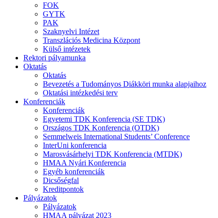
FOK
GYTK
PAK
Szaknyelvi Intézet
Transzlációs Medicina Központ
Külső intézetek
Rektori pályamunka
Oktatás
Oktatás
Bevezetés a Tudományos Diákköri munka alapjaihoz
Oktatási intézkedési terv
Konferenciák
Konferenciák
Egyetemi TDK Konferencia (SE TDK)
Országos TDK Konferencia (OTDK)
Semmelweis International Students’ Conference
InterUni konferencia
Marosvásárhelyi TDK Konferencia (MTDK)
HMAA Nyári Konferencia
Egyéb konferenciák
Dicsőségfal
Kreditpontok
Pályázatok
Pályázatok
HMAA pályázat 2023