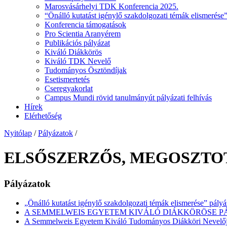
Marosvásárhelyi TDK Konferencia 2025.
“Önálló kutatást igénylő szakdolgozati témák elismerése”
Konferencia támogatások
Pro Scientia Aranyérem
Publikációs pályázat
Kiváló Diákkörös
Kiváló TDK Nevelő
Tudományos Ösztöndíjak
Esetismertetés
Cseregyakorlat
Campus Mundi rövid tanulmányút pályázati felhívás
Hírek
Elérhetőség
Nyitólap
/
Pályázatok
/
ELSŐSZERZŐS, MEGOSZTO
Pályázatok
„Önálló kutatást igénylő szakdolgozati témák elismerése” pályá
A SEMMELWEIS EGYETEM KIVÁLÓ DIÁKKÖRÖSE PÁL
A Semmelweis Egyetem Kiváló Tudományos Diákköri Nevelője 