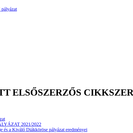
 pályázat
TT ELSŐSZERZŐS CIKKSZER
zat
YÁZAT 2021/2022
és a Kiváló Diákköröse pályázat eredményei