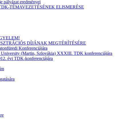
 pályázat eredményei
DK-TÉMAVEZETÉSÉNEK ELISMERÉSE
IGYELEM!
ISZTRÁCIÓS DÍJÁNAK MEGTÉRÍTÉSÉRE
atonfüredi Konferenciájára
s University (Martin, Szlovákia) XXXIII. TDK konferenciájára
2012. évi TDK-konferenciájára
ím
gatására
re