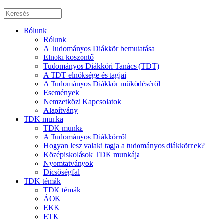
Rólunk
Rólunk
A Tudományos Diákkör bemutatása
Elnöki köszöntő
Tudományos Diákköri Tanács (TDT)
A TDT elnöksége és tagjai
A Tudományos Diákkör működéséről
Események
Nemzetközi Kapcsolatok
Alapítvány
TDK munka
TDK munka
A Tudományos Diákkörről
Hogyan lesz valaki tagja a tudományos diákkörnek?
Középiskolások TDK munkája
Nyomtatványok
Dicsőségfal
TDK témák
TDK témák
ÁOK
EKK
ETK