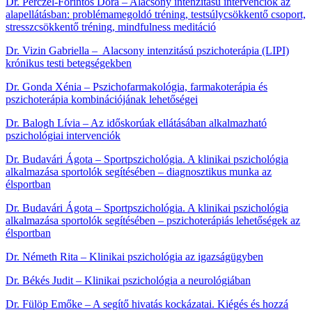
Dr. Perczel-Forintos Dóra – Alacsony intenzitású intervenciók az
alapellátásban: problémamegoldó tréning, testsúlycsökkentő csoport,
stresszcsökkentő tréning, mindfulness meditáció
Dr. Vizin Gabriella – Alacsony intenzitású pszichoterápia (LIPI)
krónikus testi betegségekben
Dr. Gonda Xénia – Pszichofarmakológia, farmakoterápia és
pszichoterápia kombinációjának lehetőségei
Dr. Balogh Lívia – Az időskorúak ellátásában alkalmazható
pszichológiai intervenciók
Dr. Budavári Ágota – Sportpszichológia. A klinikai pszichológia
alkalmazása sportolók segítésében – diagnosztikus munka az
élsportban
Dr. Budavári Ágota – Sportpszichológia. A klinikai pszichológia
alkalmazása sportolók segítésében – pszichoterápiás lehetőségek az
élsportban
Dr. Németh Rita – Klinikai pszichológia az igazságügyben
Dr. Békés Judit – Klinikai pszichológia a neurológiában
Dr. Fülöp Emőke – A segítő hivatás kockázatai. Kiégés és hozzá