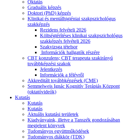
Oktatás
Graduális képzés
Doktori (PhD) képzés
Klinikai és mentálhigiéniai szakpszichológus
szakképzés
Rezidens felvételi 2026
Költségtérítéses klinikai szakpszichológus
szakképzés felvételi 2026
Szakvizsga tételsor
Információk hallgatók részére
CBT konzulens; CBT terapeuta szakirányú
továbbképzési szakok
Jelentkezés
Információk a félévről
Akkreditált továbbképzések (CME)
Semmelweis Ignác Kognitív Terápiás Központ
(oktatóvideók)
Kutatás
Kutatás
Kutatás
Aktuális kutatási területek
Kiadványaink, illetve a Tanszék gondozásában
megjelent könyvek
Tudományos együttműködések
Tudományos diákkör (TDK)