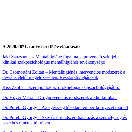
A 2020/2021. tanév őszi félév előadásai:
Jáki Zsuzsanna – Mentálhigiéné fogalma, a prevenció szintjei, a
klinikai szakpszichológus mentálhigiénés tevékenysége
Dr. Csomortáni Zoltán – Mentálhigiénés intervenciós módszerek a
deviáns életút megelőzésében. Resztoratív eljárások
Kiss Zsófia – Szempontok az örökbefogadás pszichológiájához
Dr. Hoyer Mária – Drogprevenciós módszerek a klinikumban
Dr. Purebl György – Az egészség lélektani ember-környezet modell
Dr. Purebl György – Sziv és érrendszeri halálozás a személyiség és
pszichés tünetek tükrében