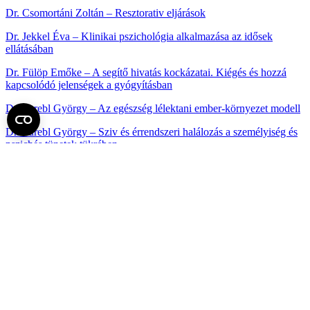
Dr. Csomortáni Zoltán – Resztorativ eljárások
Dr. Jekkel Éva – Klinikai pszichológia alkalmazása az idősek
ellátásában
Dr. Fülöp Emőke – A segítő hivatás kockázatai. Kiégés és hozzá
kapcsolódó jelenségek a gyógyításban
Dr. Purebl György – Az egészség lélektani ember-környezet modell
Dr. Purebl György – Sziv és érrendszeri halálozás a személyiség és
pszichés tünetek tükrében
Vincze Ágnes – Alacsony intenzitású pszichoterápia alkalmazási
lehetőségei
Vincze Ágnes – Klinikai pszichológia a belgyógyászatban
Dr. Polgár Patrícia – Pszichofarmakológia
Dr. Budavári Ágota – Diagnosztikus munka az élsportban
Dr. Budavári Ágota – Pszichoterápiás lehetőségek a sportban
Dr. Békés Judit – Klinikai pszichológia a neurológiában