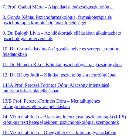
7. Prof. Csabai Márta – Alapellátási egészségpszichológia
8.
Gonda Xénia: Pszichofarmakológia, farmakoterápia és
pszichoterápia kombinációjának lehetőségei
9. Dr. Balogh Lívia – Az időskorúak ellátásában alkalmazható
pszichológiai intervenciók
10. Dr. Csomós István- A tárgyalás helye és szerepe a rendőri
feladatokban
11. Dr. Németh Rita – Klinikai pszichológia az igazságügyben
12. Dr. Békés Judit – Klinikai pszichológia a neurológiában
143A Prof. Perczel-Forintos Dóra- Alacsony intenzitású
intervenciók az alapellátásban
13/B Prof. Perczel-Forintos Dóra – Mentálhigiénés
tréningmódszerek az alapellátásban
14. Vizin Gabriella – Alacsony intenzitású pszichoterápia (LIPI)
krónikus testi betegségekben: pszichoonkológiai szempontok
16. Vizin Gabriella – Önegyüttérzés a klinikai gyakorlatban