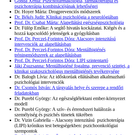
Gonda Xénia: Pszichofarmakológia, farmakoterápia és
pszichoterápia kombinációjának lehetőségei
Dr. Hoyer Mária: Drogprevenciós módszerek
Dr. Békés Judit: Klinikai pszichológia a neurológiában
Prof. Dr. Csabai Márta: Alapellátási egészségpszichológia
Dr. Fülöp Emőke: A segítő hivatás kockázatai. Kiégés és a
hozzá kapcsolódó jelenségek a gyógyításban
Prof. Dr. Perczel-Forintos Dóra: Alacsony intenzitású
intervenciók az alapellátásban
Prof. Dr. Perczel-Forintos Dóra: Mentálhigiénés
tréningmódszerek az alapellátásban
Prof. Dr. Perczel-Forintos Dóra: LIPI szintentartó
Jáki Zsuzsanna: Mentálhigiéné fogalma, prevenció szintjei, a
klinikai szakpszichológus mentálhigiénés tevékenysége
Dr. Balogh Lívia: Az időskorúak ellátásában alkalmazható
pszichológiai intervenciók
Dr. Csomós István: A tárgyalás helye és szerepe a rendőri
feladatokban
Dr. Purebl György: Az egészséglélektani ember-környezet
modell
Dr. Purebl György: A szív- és érrendszeri halálozás a
személyiség és pszichés tünetek tükrében
Dr. Vizin Gabriella – Alacsony intenzitású pszichoterápia
(LIPI) krónikus test betegségekben: pszichoonkológiai
szempontok