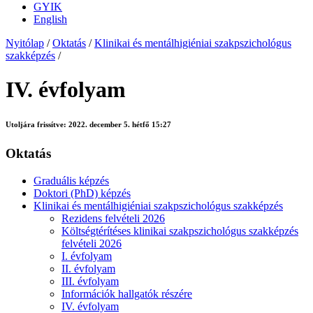
GYIK
English
Nyitólap
/
Oktatás
/
Klinikai és mentálhigiéniai szakpszichológus
szakképzés
/
IV. évfolyam
Utoljára frissítve:
2022. december 5. hétfő 15:27
Oktatás
Graduális képzés
Doktori (PhD) képzés
Klinikai és mentálhigiéniai szakpszichológus szakképzés
Rezidens felvételi 2026
Költségtérítéses klinikai szakpszichológus szakképzés
felvételi 2026
I. évfolyam
II. évfolyam
III. évfolyam
Információk hallgatók részére
IV. évfolyam