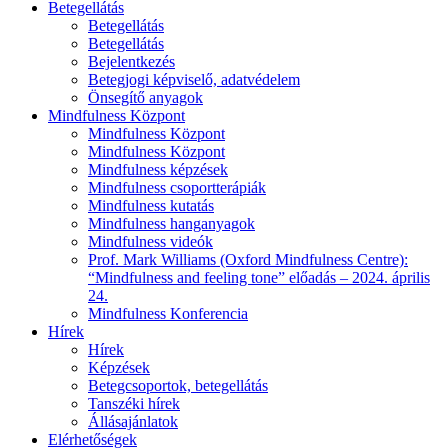
Betegellátás
Betegellátás
Betegellátás
Bejelentkezés
Betegjogi képviselő, adatvédelem
Önsegítő anyagok
Mindfulness Központ
Mindfulness Központ
Mindfulness Központ
Mindfulness képzések
Mindfulness csoportterápiák
Mindfulness kutatás
Mindfulness hanganyagok
Mindfulness videók
Prof. Mark Williams (Oxford Mindfulness Centre):
“Mindfulness and feeling tone” előadás – 2024. április
24.
Mindfulness Konferencia
Hírek
Hírek
Képzések
Betegcsoportok, betegellátás
Tanszéki hírek
Állásajánlatok
Elérhetőségek