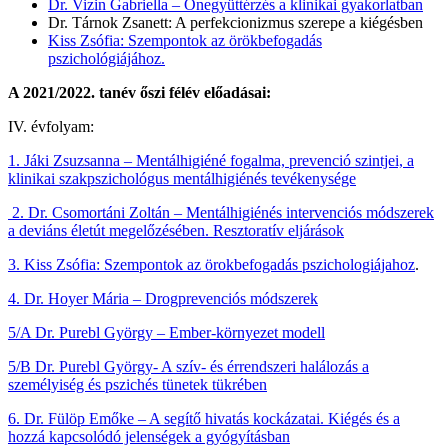
Dr. Vizin Gabriella – Önegyüttérzés a klinikai gyakorlatban
Dr. Tárnok Zsanett: A perfekcionizmus szerepe a kiégésben
Kiss Zsófia: Szempontok az örökbefogadás
pszichológiájához.
A 2021/2022. tanév őszi félév előadásai:
IV. évfolyam:
1. Jáki Zsuzsanna – Mentálhigiéné fogalma, prevenció szintjei, a
klinikai szakpszichológus mentálhigiénés tevékenysége
2. Dr. Csomortáni Zoltán – Mentálhigiénés intervenciós módszerek
a deviáns életút megelőzésében. Resztoratív eljárások
3. Kiss Zsófia: Szempontok az örokbefogadás pszichologiájahoz
.
4. Dr. Hoyer Mária – Drogprevenciós módszerek
5/A Dr. Purebl György – Ember-környezet modell
5/B Dr. Purebl György- A szív- és érrendszeri halálozás a
személyiség és pszichés tünetek tükrében
6. Dr. Fülöp Emőke – A segítő hivatás kockázatai. Kiégés és a
hozzá kapcsolódó jelenségek a gyógyításban