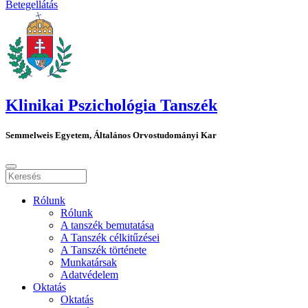
Betegellátás
Klinikai Pszichológia Tanszék
Semmelweis Egyetem, Általános Orvostudományi Kar
Rólunk
Rólunk
A tanszék bemutatása
A Tanszék célkitűzései
A Tanszék története
Munkatársak
Adatvédelem
Oktatás
Oktatás