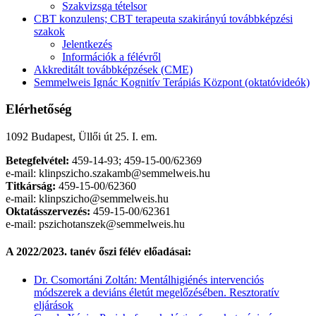
Szakvizsga tételsor
CBT konzulens; CBT terapeuta szakirányú továbbképzési
szakok
Jelentkezés
Információk a félévről
Akkreditált továbbképzések (CME)
Semmelweis Ignác Kognitív Terápiás Központ (oktatóvideók)
Elérhetőség
1092 Budapest, Üllői út 25. I. em.
Betegfelvétel:
459-14-93; 459-15-00/62369
e-mail: klinpszicho.szakamb@semmelweis.hu
Titkárság:
459-15-00/62360
e-mail: klinpszicho@semmelweis.hu
Oktatásszervezés
:
459-15-00/62361
e-mail: pszichotanszek@semmelweis.hu
A 2022/2023. tanév őszi félév előadásai:
Dr. Csomortáni Zoltán: Mentálhigiénés intervenciós
módszerek a deviáns életút megelőzésében. Resztoratív
eljárások