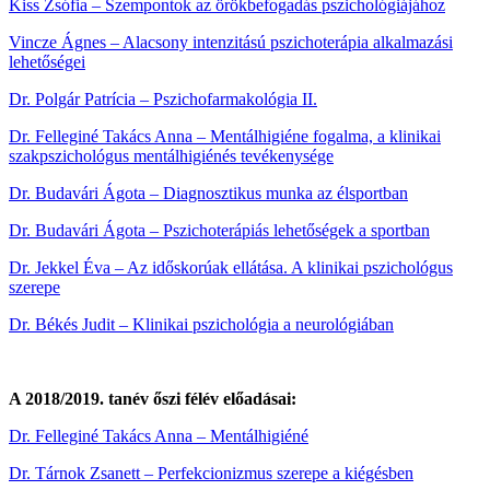
Kiss Zsófia – Szempontok az örökbefogadás pszichológiájához
Vincze Ágnes – Alacsony intenzitású pszichoterápia alkalmazási
lehetőségei
Dr. Polgár Patrícia – Pszichofarmakológia II.
Dr. Felleginé Takács Anna – Mentálhigiéne fogalma, a klinikai
szakpszichológus mentálhigiénés tevékenysége
Dr. Budavári Ágota – Diagnosztikus munka az élsportban
Dr. Budavári Ágota – Pszichoterápiás lehetőségek a sportban
Dr. Jekkel Éva – Az időskorúak ellátása. A klinikai pszichológus
szerepe
Dr. Békés Judit – Klinikai pszichológia a neurológiában
A 2018/2019. tanév őszi félév előadásai:
Dr. Felleginé Takács Anna – Mentálhigiéné
Dr. Tárnok Zsanett – Perfekcionizmus szerepe a kiégésben