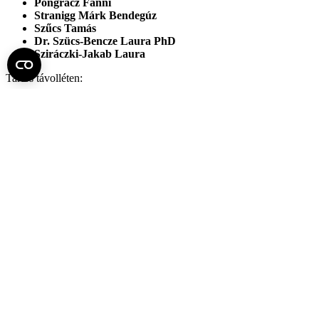
Pongrácz Fanni
Stranigg Márk Bendegúz
Szűcs Tamás
Dr. Szücs-Bencze Laura PhD
Sziráczki-Jakab Laura
Tartós távolléten:
Sáfrán-Katona Réka
klinikai szakpszichológus rezidens
Dr. Bircher Julianna PhD
klinikai szakpszichológus
rezidens
Fel az oldal tetejére
Semmelweis Egyetem
Kutató-Elitegyetem
Az egyetem központi elérhetőségei
H - 1085 Budapest, Üllői út 26.
+36 1 459-1500 | +36-20-825-1000
Betegellátó klinikáink és intézeteink elérhetőségei →
Egységeink térképen