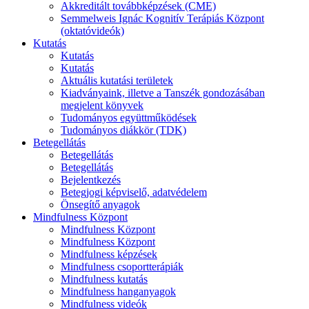
Akkreditált továbbképzések (CME)
Semmelweis Ignác Kognitív Terápiás Központ
(oktatóvideók)
Kutatás
Kutatás
Kutatás
Aktuális kutatási területek
Kiadványaink, illetve a Tanszék gondozásában
megjelent könyvek
Tudományos együttműködések
Tudományos diákkör (TDK)
Betegellátás
Betegellátás
Betegellátás
Bejelentkezés
Betegjogi képviselő, adatvédelem
Önsegítő anyagok
Mindfulness Központ
Mindfulness Központ
Mindfulness Központ
Mindfulness képzések
Mindfulness csoportterápiák
Mindfulness kutatás
Mindfulness hanganyagok
Mindfulness videók