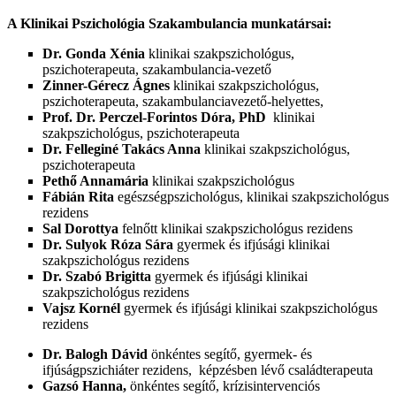
A Klinikai Pszichológia Szakambulancia munkatársai:
Dr. Gonda Xénia
klinikai szakpszichológus,
pszichoterapeuta, szakambulancia-vezető
Zinner-Gérecz Ágnes
klinikai szakpszichológus,
pszichoterapeuta, szakambulanciavezető-helyettes,
Prof. Dr. Perczel-Forintos Dóra, PhD
klinikai
szakpszichológus, pszichoterapeuta
Dr. Felleginé Takács Anna
klinikai szakpszichológus,
pszichoterapeuta
Pethő Annamária
klinikai szakpszichológus
Fábián Rita
egészségpszichológus, klinikai szakpszichológus
rezidens
Sal Dorottya
felnőtt klinikai szakpszichológus rezidens
Dr. Sulyok Róza Sára
gyermek és ifjúsági klinikai
szakpszichológus rezidens
Dr. Szabó Brigitta
gyermek és ifjúsági klinikai
szakpszichológus rezidens
Vajsz Kornél
gyermek és ifjúsági klinikai szakpszichológus
rezidens
Dr. Balogh Dávid
önkéntes segítő, gyermek- és
ifjúságpszichiáter rezidens, képzésben lévő családterapeuta
Gazsó Hanna,
önkéntes segítő, krízisintervenciós