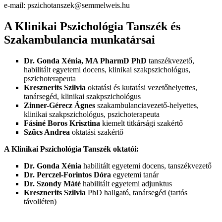
e-mail: pszichotanszek@semmelweis.hu
A Klinikai Pszichológia Tanszék és
Szakambulancia munkatársai
Dr. Gonda Xénia,
MA PharmD PhD
tanszékvezető,
habilitált egyetemi docens, klinikai szakpszichológus,
pszichoterapeuta
Kresznerits Szilvia
oktatási és kutatási vezetőhelyettes,
tanársegéd, klinikai szakpszichológus
Zinner-Gérecz Ágnes
szakambulanciavezető-helyettes,
klinikai szakpszichológus, pszichoterapeuta
Fásiné Boros Krisztina
kiemelt titkársági szakértő
Szűcs Andrea
oktatási szakértő
A Klinikai Pszichológia Tanszék oktatói:
Dr. Gonda Xénia
habilitált egyetemi docens, tanszékvezető
Dr. Perczel-Forintos Dóra
egyetemi tanár
Dr. Szondy Máté
habilitált egyetemi adjunktus
Kresznerits Szilvia
PhD hallgató, tanársegéd (tartós
távolléten)