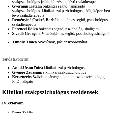
szakpszichológus jelölt, képzésben lévő családterapeuta
Gyermán Katalin
önkéntes segítő, tanácsadó
szakpszichológus, klinikai szakpszichológus jelölt, képzésben
lévő családterapeuta
Reményiné Csekeő Borbála
önkéntes segítő, pszichológus,
családterapeuta
Ferenczi Ildikó
önkéntes segítő, pszichológushallgató
Sivadó Georgina Vita
önkéntes segítő, pszichológushallgató
Tündik Tímea
orvosírnok, pácienskoordinátor
Tartós távolléten:
Antal-Uram Dóra
klinikai szakpszichológus
Gyenge Zsuzsanna
klinikai szakpszichológus
Kresznerits Szilvia
tanársegéd, klinikai szakpszichológus,
PhD hallgató
Klinikai szakpszichológus rezidensek
IV. évfolyam
Bana Zsófia