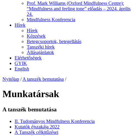
Prof. Mark Williams (Oxford Mindfulness Centre):
“Mindfulness and feeling tone” előadás – 2024. április
24.
Mindfulness Konferencia
Hírek
Hírek
Képzések
Betegcsoportok, betegellátás
Tanszéki hírek
Állásajánlatok
Elérhetőségek
GYIK
English
Nyitólap
/
A tanszék bemutatása
/
Munkatársak
A tanszék bemutatása
II. Tudományos Mindfulness Konferencia
Kutatók éjszakája 2022
A Tanszék célkitűzései