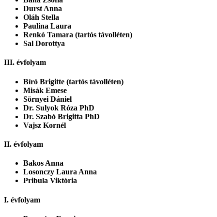
Durst Anna
Oláh Stella
Paulina Laura
Renkó Tamara (tartós távolléten)
Sal Dorottya
III. évfolyam
Bíró Brigitte (tartós távolléten)
Misák Emese
Sörnyei Dániel
Dr. Sulyok Róza PhD
Dr. Szabó Brigitta PhD
Vajsz Kornél
II. évfolyam
Bakos Anna
Losonczy
Laura
Anna
Pribula Viktória
I. évfolyam