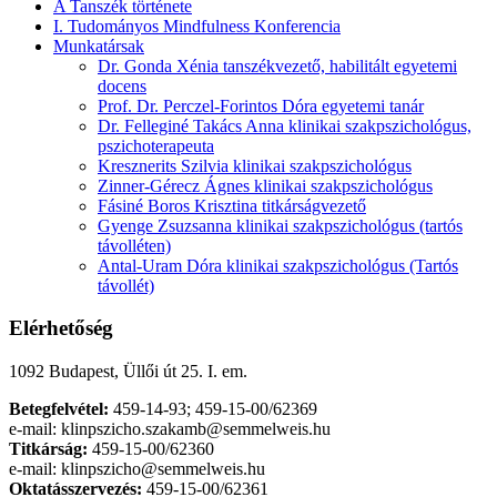
A Tanszék története
I. Tudományos Mindfulness Konferencia
Munkatársak
Dr. Gonda Xénia tanszékvezető, habilitált egyetemi
docens
Prof. Dr. Perczel-Forintos Dóra egyetemi tanár
Dr. Felleginé Takács Anna klinikai szakpszichológus,
pszichoterapeuta
Kresznerits Szilvia klinikai szakpszichológus
Zinner-Gérecz Ágnes klinikai szakpszichológus
Fásiné Boros Krisztina titkárságvezető
Gyenge Zsuzsanna klinikai szakpszichológus (tartós
távolléten)
Antal-Uram Dóra klinikai szakpszichológus (Tartós
távollét)
Elérhetőség
1092 Budapest, Üllői út 25. I. em.
Betegfelvétel:
459-14-93; 459-15-00/62369
e-mail: klinpszicho.szakamb@semmelweis.hu
Titkárság:
459-15-00/62360
e-mail: klinpszicho@semmelweis.hu
Oktatásszervezés
:
459-15-00/62361