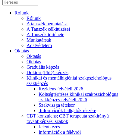
Rólunk
Rólunk
A tanszék bemutatása
A Tanszék célkitűzései
A Tanszék története
Munkatársak
Adatvédelem
Oktatás
Oktatás
Oktatás
Graduális képzés
Doktori (PhD) képzés
Klinikai és mentálhigiéniai szakpszichológus
szakképzés
Rezidens felvételi 2026
Költségtérítéses klinikai szakpszichológus
szakképzés felvételi 2026
Szakvizsga tételsor
Információk hallgatók részére
CBT konzulens; CBT terapeuta szakirányú
továbbképzési szakok
Jelentkezés
Információk a félévről