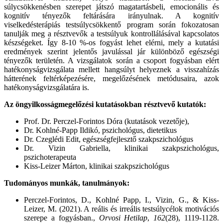
súlycsökkenésben szerepet játszó magatartásbeli, emocionális és
kognitív tényezők feltárására irányulnak. A kognitív
viselkedésterápiás testsúlycsökkentő program során fokozatosan
tanulják meg a résztvevők a testsúlyuk kontrollálásával kapcsolatos
készségeket. Így 8-10 %-os fogyást lehet elérni, mely a kutatási
eredmények szerint jelentős javulással jár különböző egészségi
tényezők területén. A vizsgálatok során a csoport fogyásban elért
hatékonyságvizsgálata mellett hangsúlyt helyeznek a visszahízás
hátterének feltérképezésére, megelőzésének metódusaira, azok
hatékonyságvizsgálatára is.
Az öngyilkosságmegelőzési kutatásokban résztvevő kutatók:
Prof. Dr. Perczel-Forintos Dóra (kutatások vezetője),
Dr. Kohlné-Papp Ildikó, pszichológus, dietetikus
Dr. Czeglédi Edit, egészségfejlesztő szakpszichológus
Dr. Vizin Gabriella, klinikai szakpszichológus,
pszichoterapeuta
Kiss-Leizer Márton, klinikai szakpszichológus
Tudományos munkák, tanulmányok:
Perczel-Forintos, D., Kohlné Papp, I., Vizin, G., & Kiss-
Leizer, M. (2021). A reális és irreális testsúlycélok motivációs
szerepe a fogyásban.,
Orvosi Hetilap
,
162
(28), 1119-1128.