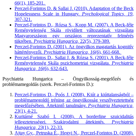
66
(1), 185-201.
Perczel-Forintos D. & Sallai J. (2010). Adaptation of the Beck
Hopelessness Scale in Hungary.
Psychological Topics, 19
,
307-321.
Perczel-Forintos D., Rózsa S., Kopp M. (2007). A Beck-féle
Reménytelenség Skála rövidített változatának vizsgálata
Magyarországon egy országos reprezentatív felmérés
tükrében.
Psychiatria Hungarica,
22(5), 379-389.
Perczel-Forintos D. (2001). Az öngyilkos magatartás kognitív
háttértényezői.
Psychiatria Hungarica, 16
(6), 661-668.
Perczel-Forintos D., Sallai J. & Rózsa S. (2001). A Beck-féle
Reménytelenség Skála pszichometriai vizsgálata.
Psychiatria
Hungarica, 16
(6), 632-643.
Psychiatria Hungarica – Öngyilkosság-megelőzés és
problémamegoldás (szerk. Perczel-Forintos D.):
Perczel-Forintos D., Poós J. (2008). Kiút a kiúttalanságból –
problémamegoldó tréning az öngyilkosság veszélyeztetettség
megelőzésében. Áttekintő tanulmány.
Psychiatria Hungarica,
23
(1), 4-21.
Kuritárné Szabó I. (2008). A borderline szuicidalitás
jellegztetességei. Szakirodalmi áttekintés.
Psychiatria
Hungarica, 23
(1), 22-33.
Ajtay Gy., Petruska É., Hegyi N., Perczel-Forintos D. (2008).