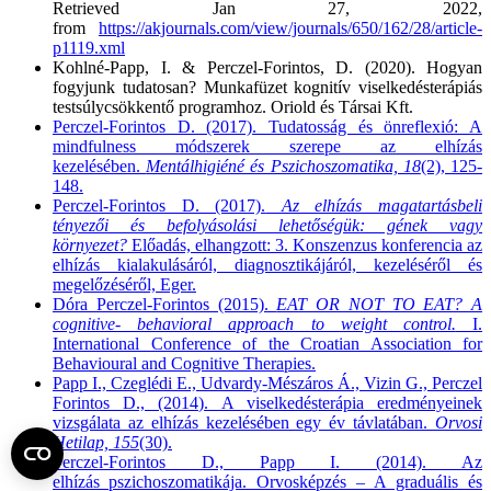
Retrieved Jan 27, 2022,
from
https://akjournals.com/view/journals/650/162/28/article-
p1119.xml
Kohlné-Papp, I. & Perczel-Forintos, D. (2020). Hogyan
fogyjunk tudatosan? Munkafüzet kognitív viselkedésterápiás
testsúlycsökkentő programhoz. Oriold és Társai Kft.
Perczel-Forintos D. (2017). Tudatosság és önreflexió: A
mindfulness módszerek szerepe az elhízás
kezelésében.
Mentálhigiéné és Pszichoszomatika, 18
(2), 125-
148.
Perczel-Forintos D. (2017).
Az elhízás magatartásbeli
tényezői és befolyásolási lehetőségük: gének vagy
környezet?
Előadás, elhangzott: 3. Konszenzus konferencia az
elhízás kialakulásáról, diagnosztikájáról, kezeléséről és
megelőzéséről, Eger.
Dóra Perczel-Forintos (2015).
EAT OR NOT TO EAT? A
cognitive- behavioral approach to weight control.
I.
International Conference of the Croatian Association for
Behavioural and Cognitive Therapies.
Papp I., Czeglédi E., Udvardy-Mészáros Á., Vizin G., Perczel
Forintos D., (2014). A viselkedésterápia eredményeinek
vizsgálata az elhízás kezelésében egy év távlatában.
Orvosi
Hetilap, 155
(30).
Perczel-Forintos D., Papp I. (2014). Az
elhízás_pszichoszomatikája. Orvosképzés – A graduális és