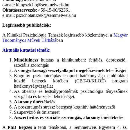
e-mail: klinpszicho@semmelweis.hu
Oktatásszervezés
:
459-15-00/62361
e-mail: pszichotanszek@semmelweis.hu
Legfrissebb publikációk:
A Klinikai Pszichológia Tanszék legfrissebb közleményei a
Magyar
Tudományos Művek Tárházá
ban
Aktuális kutatási témák:
Mindfulness
kutatás a klinikumban: fejfájás, depresszió,
szociális szorongás
Az
öngyilkossági veszélyállapot megelőzésének
lehetőségei
Kognitív pszichoterápiás csoport hatékonysága emlőrákkal
küzdő betegek körében (CBT-O/KLOÉ) program
hatékonyságvizsgálat
Az obesitas és testsúlyproblémák pszichológia tényezőinek
vizsgálata és kezelési lehetőségei.
Alacsony önértékelés
A poszttraumás stressz betegség kognitív háttértényezői
Szupervízió és önismeret
Asszertivitás és szociális szorongás, alacsony önértékelés
A
PhD képzés
a fenti témákban, a Semmelweis Egyetem 4. sz.