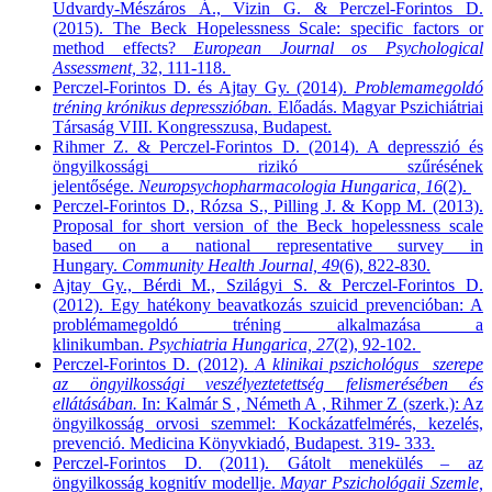
Udvardy-Mészáros Á., Vizin G. & Perczel-Forintos D.
(2015). The Beck Hopelessness Scale: specific factors or
method effects?
European Journal os Psychological
Assessment,
32, 111-118.
Perczel-Forintos D. és Ajtay Gy. (2014).
Problemamegoldó
tréning krónikus depresszióban.
Előadás. Magyar Pszichiátriai
Társaság VIII. Kongresszusa, Budapest.
Rihmer Z. & Perczel-Forintos D. (2014). A depresszió és
öngyilkossági rizikó szűrésének
jelentősége.
Neuropsychopharmacologia Hungarica, 16
(2).
Perczel-Forintos D., Rózsa S., Pilling J. & Kopp M. (2013).
Proposal for short version of the Beck hopelessness scale
based on a national representative survey in
Hungary.
Community Health Journal, 49
(6), 822-830.
Ajtay Gy., Bérdi M., Szilágyi S. & Perczel-Forintos D.
(2012). Egy hatékony beavatkozás szuicid prevencióban: A
problémamegoldó tréning alkalmazása a
klinikumban.
Psychiatria Hungarica, 27
(2), 92-102.
Perczel-Forintos D. (2012).
A klinikai pszichológus szerepe
az öngyilkossági veszélyeztetettség felismerésében és
ellátásában.
In: Kalmár S , Németh A , Rihmer Z (szerk.): Az
öngyilkosság orvosi szemmel: Kockázatfelmérés, kezelés,
prevenció. Medicina Könyvkiadó, Budapest. 319- 333.
Perczel-Forintos D. (2011). Gátolt menekülés – az
öngyilkosság kognitív modellje.
Mayar Pszichológaii Szemle,