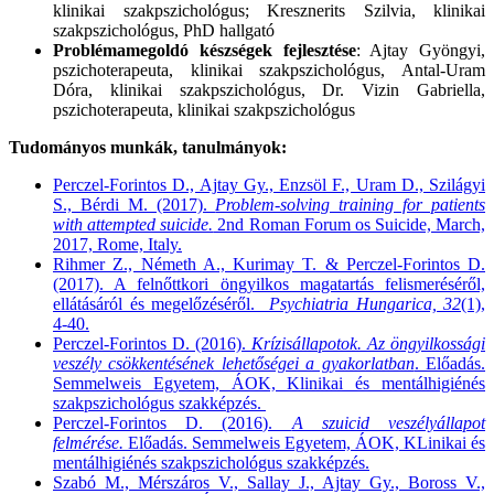
klinikai szakpszichológus; Kresznerits Szilvia, klinikai
szakpszichológus, PhD hallgató
Problémamegoldó készségek fejlesztése
: Ajtay Gyöngyi,
pszichoterapeuta, klinikai szakpszichológus, Antal-Uram
Dóra, klinikai szakpszichológus, Dr. Vizin Gabriella,
pszichoterapeuta, klinikai szakpszichológus
Tudományos munkák, tanulmányok:
Perczel-Forintos D., Ajtay Gy., Enzsöl F., Uram D., Szilágyi
S., Bérdi M. (2017).
Problem-solving training for patients
with attempted suicide.
2nd Roman Forum os Suicide, March,
2017, Rome, Italy.
Rihmer Z., Németh A., Kurimay T. & Perczel-Forintos D.
(2017). A felnőttkori öngyilkos magatartás felismeréséről,
ellátásáról és megelőzéséről.
Psychiatria Hungarica, 32
(1),
4-40.
Perczel-Forintos D. (2016).
Krízisállapotok. Az öngyilkossági
veszély csökkentésének lehetőségei a gyakorlatban
. Előadás.
Semmelweis Egyetem, ÁOK, Klinikai és mentálhigiénés
szakpszichológus szakképzés.
Perczel-Forintos D. (2016).
A szuicid veszélyállapot
felmérése.
Előadás. Semmelweis Egyetem, ÁOK, KLinikai és
mentálhigiénés szakpszichológus szakképzés.
Szabó M., Mérszáros V., Sallay J., Ajtay Gy., Boross V.,