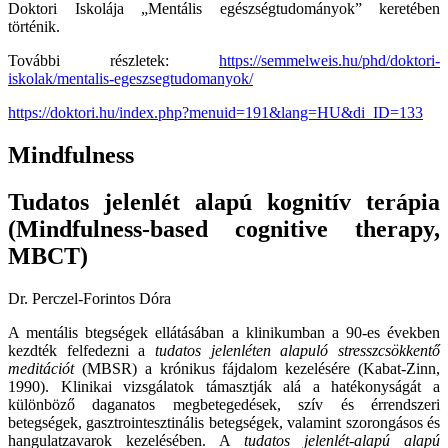
Doktori Iskolája „Mentális egészségtudományok” keretében
történik.
További részletek:
https://semmelweis.hu/phd/doktori-
iskolak/mentalis-egeszsegtudomanyok/
https://doktori.hu/index.php?menuid=191&lang=HU&di_ID=133
Mindfulness
Tudatos jelenlét alapú kognitív terápia
(Mindfulness-based cognitive therapy,
MBCT)
Dr. Perczel-Forintos Dóra
A mentális btegségek ellátásában a klinikumban a 90-es években
kezdték felfedezni a
tudatos jelenléten alapuló stresszcsökkent
ő
meditációt
(MBSR) a krónikus fájdalom kezelésére (Kabat-Zinn,
1990). Klinikai vizsgálatok támasztják alá a hatékonyságát a
különböző daganatos megbetegedések, szív és érrendszeri
betegségek, gasztrointesztinális betegségek, valamint szorongásos és
hangulatzavarok kezelésében. A
tudatos jelenlét-alapú alapú