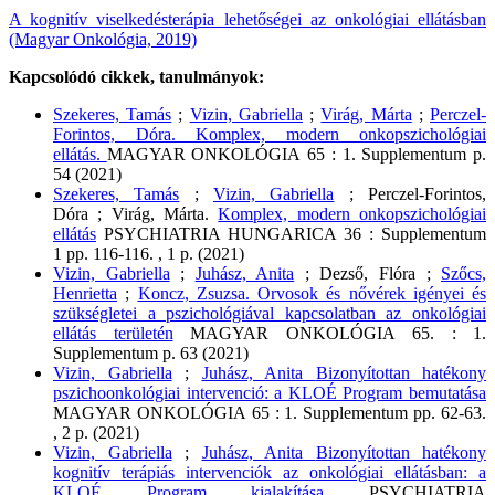
A kognitív viselkedésterápia lehetőségei az onkológiai ellátásban
(Magyar Onkológia, 2019)
Kapcsolódó cikkek, tanulmányok:
Szekeres, Tamás
;
Vizin, Gabriella
;
Virág, Márta
;
Perczel-
Forintos, Dóra.
Komplex, modern onkopszichológiai
ellátás.
MAGYAR ONKOLÓGIA
65
:
1. Supplementum
p.
54
(2021)
Szekeres, Tamás
;
Vizin, Gabriella
;
Perczel-Forintos,
Dóra
;
Virág, Márta.
Komplex, modern onkopszichológiai
ellátás
PSYCHIATRIA HUNGARICA
36
:
Supplementum
1
pp. 116-116. , 1 p.
(2021)
Vizin, Gabriella
;
Juhász, Anita
;
Dezső, Flóra
;
Szőcs,
Henrietta
;
Koncz, Zsuzsa.
Orvosok és nővérek igényei és
szükségletei a pszichológiával kapcsolatban az onkológiai
ellátás területén
MAGYAR ONKOLÓGIA
65.
:
1.
Supplementum
p. 63
(2021)
Vizin, Gabriella
;
Juhász, Anita
Bizonyítottan hatékony
pszichoonkológiai intervenció: a KLOÉ Program bemutatása
MAGYAR ONKOLÓGIA
65
:
1. Supplementum
pp. 62-63.
, 2 p.
(2021)
Vizin, Gabriella
;
Juhász, Anita
Bizonyítottan hatékony
kognitív terápiás intervenciók az onkológiai ellátásban: a
KLOÉ Program kialakítása
PSYCHIATRIA