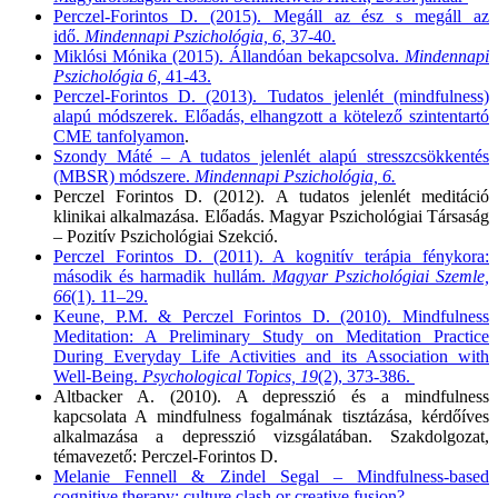
Perczel-Forintos D. (2015). Megáll az ész s megáll az
idő.
Mindennapi Pszichológia, 6
, 37-40.
Miklósi Mónika (2015). Állandóan bekapcsolva.
Mindennapi
Pszichológia 6,
41-43.
Perczel-Forintos D. (2013). Tudatos jelenlét (mindfulness)
alapú módszerek. Előadás, elhangzott a kötelező szintentartó
CME tanfolyamon
.
Szondy Máté – A tudatos jelenlét alapú stresszcsökkentés
(MBSR) módszere.
Mindennapi Pszichológia, 6.
Perczel Forintos D. (2012). A tudatos jelenlét meditáció
klinikai alkalmazása. Előadás. Magyar Pszichológiai Társaság
– Pozitív Pszichológiai Szekció.
Perczel Forintos D. (2011). A kognitív terápia fénykora:
második és harmadik hullám.
Magyar Pszichológiai Szemle,
66
(1). 11–29.
Keune, P.M. & Perczel Forintos D. (2010). Mindfulness
Meditation: A Preliminary Study on Meditation Practice
During Everyday Life Activities and its Association with
Well-Being.
Psychological Topics, 19
(2), 373-386.
Altbacker A. (2010). A depresszió és a mindfulness
kapcsolata A mindfulness fogalmának tisztázása, kérdőíves
alkalmazása a depresszió vizsgálatában. Szakdolgozat,
témavezető: Perczel-Forintos D.
Melanie Fennell & Zindel Segal – Mindfulness-based
cognitive therapy: culture clash or creative fusion?