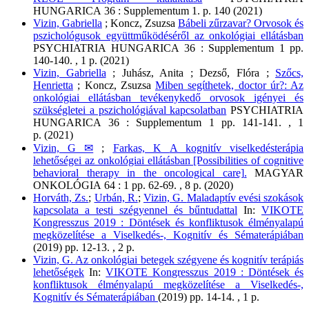
HUNGARICA
36
:
Supplementum 1.
p. 140
(2021)
Vizin, Gabriella
;
Koncz, Zsuzsa
Bábeli zűrzavar? Orvosok és
pszichológusok együttműködéséről az onkológiai ellátásban
PSYCHIATRIA HUNGARICA
36
:
Supplementum 1
pp.
140-140. , 1 p.
(2021)
Vizin, Gabriella
;
Juhász, Anita
;
Dezső, Flóra
;
Szőcs,
Henrietta
;
Koncz, Zsuzsa
Miben segíthetek, doctor úr?
: Az
onkológiai ellátásban tevékenykedő orvosok igényei és
szükségletei a pszichológiával kapcsolatban
PSYCHIATRIA
HUNGARICA
36
:
Supplementum 1
pp. 141-141. , 1
p.
(2021)
Vizin, G ✉
;
Farkas, K
A kognitív viselkedésterápia
lehetőségei az onkológiai ellátásban [Possibilities of cognitive
behavioral therapy in the oncological care].
MAGYAR
ONKOLÓGIA
64
:
1
pp. 62-69. , 8 p.
(2020)
Horváth, Zs.
;
Urbán, R.
;
Vizin, G.
Maladaptív evési szokások
kapcsolata a testi szégyennel és bűntudattal
In:
VIKOTE
Kongresszus 2019 : Döntések és konfliktusok élményalapú
megközelítése a Viselkedés-, Kognitív és Sématerápiában
(2019)
pp. 12-13. , 2 p.
Vizin, G.
Az onkológiai betegek szégyene és kognitív terápiás
lehetőségek
In:
VIKOTE Kongresszus 2019 : Döntések és
konfliktusok élményalapú megközelítése a Viselkedés-,
Kognitív és Sématerápiában
(2019)
pp. 14-14. , 1 p.