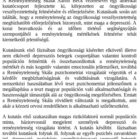
A Reménytelenség Skálát Aaron Beck vezetésével egy amerikai
kutatócsoport fejlesztette ki, kifejezetten az öngyilkossági
veszélyeztetettség felmérésére és előrejelzésére. Kutatásaik során azt
találták, hogy a reménytelenség az öngyilkossági veszélyeztetettség
megbízhatóbb előrejelzőjének bizonyult, mint maga a depresszió. A
korai beavatkozás és az időben történő segítségnyújtás
szempontjából a reménytelenség mértékének felmérése tehát
kiemelkedő jelentőségű.
Kutatásunk első fázisában öngyilkossági kíséreltet elkövető illetve
nem elkövető depressziós betegek csoportjában valamint kontroll
populáción felmértük és összehasonlítottuk a reménytelenség
mértékét és más kognitív valamint emocionális jellemzőket, továbbá
a Reménytelenség Skála pszichometriai vizsgálatát végeztük el a
kérdőív megbízhatóságának és validitásának vizsgálatára. A
nemzetközi használatban lévő teszt pszichometriai jellemzőinek a
megállapítása a teszt magyar populáción való alkalmazhatóságát és
hasznosságát támasztják alá az öngyilkosság megelőzésében. Emiatt
a Reménytelenség Skála rövidített változatát is megalkottuk, ami
akár a körzeti orvosi rendelőkben is alkalmazható szűrőtesztként.
A kutatás első szakaszában magas rizikófaktorú normál populációs
minta, háziorvosnál megjelent személyek depresszió és
reménytelenség vizsgálata történt. A kutatás későbbi fázisaiban
további kutatások folytak ill. folynak az egyéb pszichés zavarokban
(pl. depresszió, pszichózis, személyiségzavar) szenvedő betegek