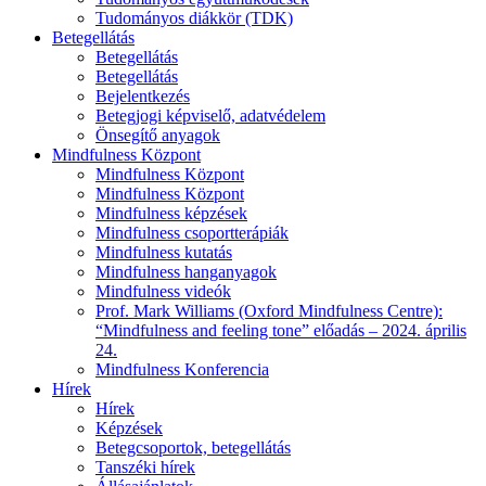
Tudományos diákkör (TDK)
Betegellátás
Betegellátás
Betegellátás
Bejelentkezés
Betegjogi képviselő, adatvédelem
Önsegítő anyagok
Mindfulness Központ
Mindfulness Központ
Mindfulness Központ
Mindfulness képzések
Mindfulness csoportterápiák
Mindfulness kutatás
Mindfulness hanganyagok
Mindfulness videók
Prof. Mark Williams (Oxford Mindfulness Centre):
“Mindfulness and feeling tone” előadás – 2024. április
24.
Mindfulness Konferencia
Hírek
Hírek
Képzések
Betegcsoportok, betegellátás
Tanszéki hírek