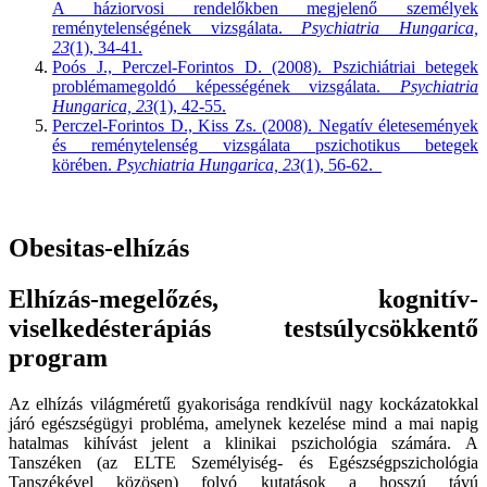
A háziorvosi rendelőkben megjelenő személyek
reménytelenségének vizsgálata.
Psychiatria Hungarica,
23
(1), 34-41.
Poós J., Perczel-Forintos D. (2008). Pszichiátriai betegek
problémamegoldó képességének vizsgálata.
Psychiatria
Hungarica, 23
(1), 42-55.
Perczel-Forintos D., Kiss Zs. (2008). Negatív életesemények
és reménytelenség vizsgálata pszichotikus betegek
körében.
Psychiatria Hungarica, 23
(1), 56-62._
Obesitas-elhízás
Elhízás-megelőzés, kognitív-
viselkedésterápiás testsúlycsökkentő
program
Az elhízás világméretű gyakorisága rendkívül nagy kockázatokkal
járó egészségügyi probléma, amelynek kezelése mind a mai napig
hatalmas kihívást jelent a klinikai pszichológia számára. A
Tanszéken (az ELTE Személyiség- és Egészségpszichológia
Tanszékével közösen) folyó kutatások a hosszú távú