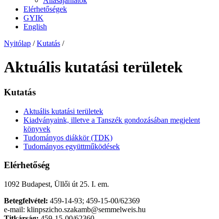
Állásajánlatok
Elérhetőségek
GYIK
English
Nyitólap
/
Kutatás
/
Aktuális kutatási területek
Kutatás
Aktuális kutatási területek
Kiadványaink, illetve a Tanszék gondozásában megjelent
könyvek
Tudományos diákkör (TDK)
Tudományos együttműködések
Elérhetőség
1092 Budapest, Üllői út 25. I. em.
Betegfelvétel:
459-14-93; 459-15-00/62369
e-mail: klinpszicho.szakamb@semmelweis.hu
Titkárság:
459-15-00/62360