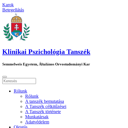
Karok
Betegellátás
Klinikai Pszichológia Tanszék
Semmelweis Egyetem, Általános Orvostudományi Kar
Rólunk
Rólunk
A tanszék bemutatása
A Tanszék célkitűzései
A Tanszék története
Munkatársak
Adatvédelem
Oktatás