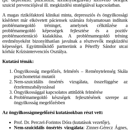
szuicid prevenciójával ill. megküzdési stratégiáival kapcsolatban.
A magas rizikófaktorú klinikai minta, depressziós és öngyilkossági
kísérletet már elkövetett páciensek számára folyamatosan indítunk
problémamegoldó tréninget, amelynek célkitűzése a
problémamegoldó képességek fejlesztése és a pozitív
problémaorientáció kialakítása. A problémamegoldó tréning
eredményeként bizonyíthatóan javulnak a résztvevők megküzdési
képességei. Együttműködő partnerünk a Péterffy Sándor utcai
kórház Krízisintervenciós Osztálya.
Kutatási témák:
Öngyilkosság megelőzés, felmérés – Reménytelenség Skála
pszichometriai mutatói
Nem-szuicidális önsértés vizsgálata, összefüggése az
érzelemszabályozással
Öngyilkossággal kapcsolatos attitűdök felmérése
Problémamegoldó készségek fejlesztésének szerepe az
öngyilkosság megelőzésben
Az öngyilkosságmegelőzési kutatásokban részt vett:
Prof. Dr. Perczel-Forintos Dóra (kutatások vezetője),
Nem-szuicidális önsértés vizsgálata
: Zinner-Gérecz Ágnes,