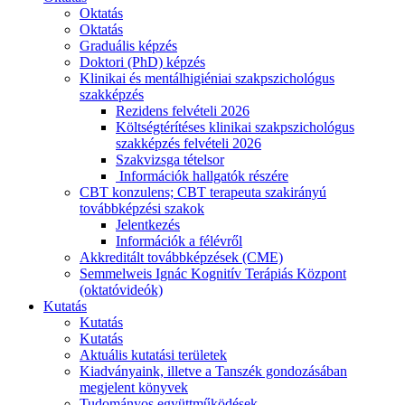
Oktatás
Oktatás
Graduális képzés
Doktori (PhD) képzés
Klinikai és mentálhigiéniai szakpszichológus
szakképzés
Rezidens felvételi 2026
Költségtérítéses klinikai szakpszichológus
szakképzés felvételi 2026
Szakvizsga tételsor
Információk hallgatók részére
CBT konzulens; CBT terapeuta szakirányú
továbbképzési szakok
Jelentkezés
Információk a félévről
Akkreditált továbbképzések (CME)
Semmelweis Ignác Kognitív Terápiás Központ
(oktatóvideók)
Kutatás
Kutatás
Kutatás
Aktuális kutatási területek
Kiadványaink, illetve a Tanszék gondozásában
megjelent könyvek
Tudományos együttműködések