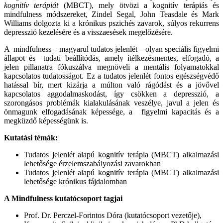
kognitív terápiát
(MBCT), mely ötvözi a kognitív terápiás és
mindfulness módszereket, Zindel Segal, John Teasdale és Mark
Williams dolgozta ki a krónikus pszichés zavarok, súlyos rekurrens
depresszió kezelésére és a visszaesések megelőzésére.
A mindfulness – magyarul tudatos jelenlét – olyan speciális figyelmi
állapot és tudati beállítódás, amely ítélkezésmentes, elfogadó, a
jelen pillanatra fókuszálva megnöveli a mentális folyamatokkal
kapcsolatos tudatosságot. Ez a tudatos jelenlét fontos egészségvédő
hatással bír, mert kizárja a múlton való rágódást és a jövővel
kapcsolatos aggodalmaskodást, így csökken a depresszió, a
szorongásos problémák kialakulásának veszélye, javul a jelen és
önmagunk elfogadásának képessége, a figyelmi kapacitás és a
megküzdő képességünk is.
Kutatási témák:
Tudatos jelenlét alapú kognitív terápia (MBCT) alkalmazási
lehetősége érzelemszabályozási zavarokban
Tudatos jelenlét alapú kognitív terápia (MBCT) alkalmazási
lehetősége krónikus fájdalomban
A Mindfulness kutatócsoport tagjai
Prof. Dr. Perczel-Forintos Dóra (kutatócsoport vezetője),