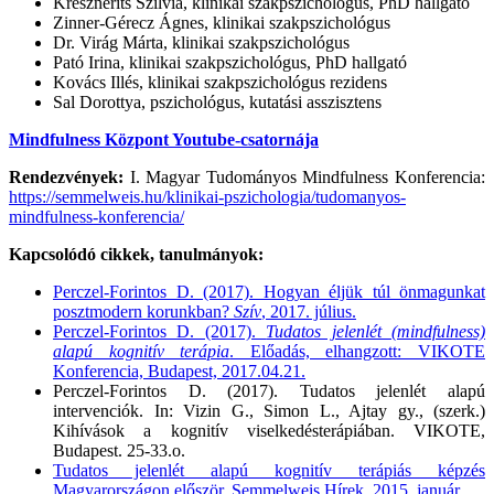
Kresznerits Szilvia, klinikai szakpszichológus, PhD hallgató
Zinner-Gérecz Ágnes, klinikai szakpszichológus
Dr. Virág Márta, klinikai szakpszichológus
Pató Irina, klinikai szakpszichológus, PhD hallgató
Kovács Illés, klinikai szakpszichológus rezidens
Sal Dorottya, pszichológus, kutatási asszisztens
Mindfulness Központ Youtube-csatornája
Rendezvények:
I. Magyar Tudományos Mindfulness Konferencia:
https://semmelweis.hu/klinikai-pszichologia/tudomanyos-
mindfulness-konferencia/
Kapcsolódó cikkek, tanulmányok:
Perczel-Forintos D. (2017). Hogyan éljük túl önmagunkat
posztmodern korunkban?
Szív
, 2017. július.
Perczel-Forintos D. (2017).
Tudatos jelenlét (mindfulness)
alapú kognitív terápia
. Előadás, elhangzott: VIKOTE
Konferencia, Budapest, 2017.04.21.
Perczel-Forintos D. (2017). Tudatos jelenlét alapú
intervenciók. In: Vizin G., Simon L., Ajtay gy., (szerk.)
Kihívások a kognitív viselkedésterápiában. VIKOTE,
Budapest. 25-33.o.
Tudatos jelenlét alapú kognitív terápiás képzés
Magyarországon először. Semmelweis Hírek, 2015. január