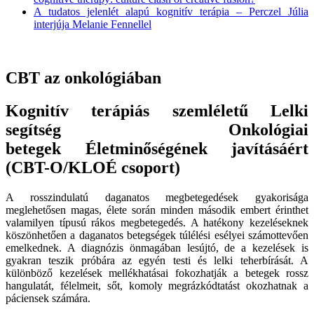
A tudatos jelenlét alapú kognitív terápia – Perczel Júlia
interjúja Melanie Fennellel
CBT az onkológiában
Kognitív terápiás szemléletű
Lelki
segítség
Onkológiai
betegek
Életminőségének javításáért
(CBT-O/KLOÉ csoport)
A rosszindulatú daganatos megbetegedések gyakorisága
meglehetősen magas, élete során minden második embert érinthet
valamilyen típusú rákos megbetegedés. A hatékony kezeléseknek
köszönhetően a daganatos betegségek túlélési esélyei számottevően
emelkednek. A diagnózis önmagában lesújtó, de a kezelések is
gyakran teszik próbára az egyén testi és lelki teherbírását. A
különböző kezelések mellékhatásai fokozhatják a betegek rossz
hangulatát, félelmeit, sőt, komoly megrázkódtatást okozhatnak a
páciensek számára.