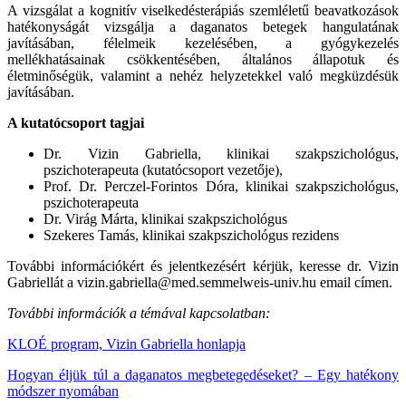
A vizsgálat a kognitív viselkedésterápiás szemléletű beavatkozások
hatékonyságát vizsgálja a daganatos betegek hangulatának
javításában, félelmeik kezelésében, a gyógykezelés
mellékhatásainak csökkentésében, általános állapotuk és
életminőségük, valamint a nehéz helyzetekkel való megküzdésük
javításában.
A kutatócsoport tagjai
Dr. Vizin Gabriella, klinikai szakpszichológus,
pszichoterapeuta (kutatócsoport vezetője),
Prof. Dr. Perczel-Forintos Dóra, klinikai szakpszichológus,
pszichoterapeuta
Dr. Virág Márta, klinikai szakpszichológus
Szekeres Tamás, klinikai szakpszichológus rezidens
További információkért és jelentkezésért kérjük, keresse dr. Vizin
Gabriellát a vizin.gabriella@med.semmelweis-univ.hu email címen.
További információk a témával kapcsolatban:
KLOÉ program, Vizin Gabriella honlapja
Hogyan éljük túl a daganatos megbetegedéseket? – Egy hatékony
módszer nyomában