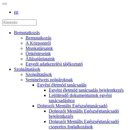
en
Bemutatkozás
Bemutatkozás
A Központról
Munkatársaink
Önkénteseink
Állásajánlataink
Egyedi adatkezelési tájékoztató
Szolgáltatások
Szolgáltatások
Semmelweis polgároknak
Egyéni életmód tanácsadás
Egyéni életmód tanácsadás bejelentkezés
Letöltendő dokumentumok egyéni
tanácsadáshoz
Dolgozói Mentális Egészségtanácsadó
Dolgozói Mentális Egészségtanácsadó
bejelentkezés
Dolgozói Mentális Egészségtanácsadó
csoportos foglalkozások