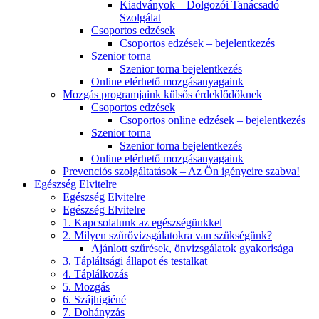
Kiadványok – Dolgozói Tanácsadó
Szolgálat
Csoportos edzések
Csoportos edzések – bejelentkezés
Szenior torna
Szenior torna bejelentkezés
Online elérhető mozgásanyagaink
Mozgás programjaink külsős érdeklődőknek
Csoportos edzések
Csoportos online edzések – bejelentkezés
Szenior torna
Szenior torna bejelentkezés
Online elérhető mozgásanyagaink
Prevenciós szolgáltatások – Az Ön igényeire szabva!
Egészség Elvitelre
Egészség Elvitelre
Egészség Elvitelre
1. Kapcsolatunk az egészségünkkel
2. Milyen szűrővizsgálatokra van szükségünk?
Ajánlott szűrések, önvizsgálatok gyakorisága
3. Tápláltsági állapot és testalkat
4. Táplálkozás
5. Mozgás
6. Szájhigiéné
7. Dohányzás