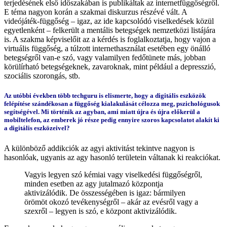
terjedésének első időszakában is publikáltak az internetfüggőségről.
E téma nagyon korán a szakmai diskurzus részévé vált. A
videójáték-függőség – igaz, az ide kapcsolódó viselkedések közül
egyetlenként – felkerült a mentális betegségek nemzetközi listájára
is. A szakma képviselőit az a kérdés is foglalkoztatja, hogy vajon a
virtuális függőség, a túlzott internethasználat esetében egy önálló
betegségről van-e szó, vagy valamilyen fedőtünete más, jobban
körülírható betegségeknek, zavaroknak, mint például a depresszió,
szociális szorongás, stb.
Az utóbbi években több techguru is elismerte, hogy a digitális eszközök
felépítése szándékosan a függőség kialakulását célozza meg, pszichológusok
segítségével. Mi történik az agyban, ami miatt újra és újra előkerül a
mobiltelefon, az emberek jó része pedig ennyire szoros kapcsolatot alakít ki
a digitális eszközeivel?
A különböző addikciók az agyi aktivitást tekintve nagyon is
hasonlóak, ugyanis az agy hasonló területein váltanak ki reakciókat.
Vagyis legyen szó kémiai vagy viselkedési függőségről,
minden esetben az agy jutalmazó központja
aktivizálódik. De összességében is igaz: bármilyen
örömöt okozó tevékenységről – akár az evésről vagy a
szexről – legyen is szó, e központ aktivizálódik.