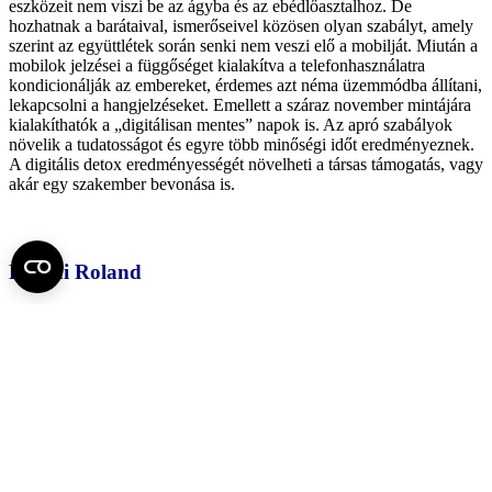
eszközeit nem viszi be az ágyba és az ebédlőasztalhoz. De
hozhatnak a barátaival, ismerőseivel közösen olyan szabályt, amely
szerint az együttlétek során senki nem veszi elő a mobilját. Miután a
mobilok jelzései a függőséget kialakítva a telefonhasználatra
kondicionálják az embereket, érdemes azt néma üzemmódba állítani,
lekapcsolni a hangjelzéseket. Emellett a száraz november mintájára
kialakíthatók a „digitálisan mentes” napok is. Az apró szabályok
növelik a tudatosságot és egyre több minőségi időt eredményeznek.
A digitális detox eredményességét növelheti a társas támogatás, vagy
akár egy szakember bevonása is.
Lippai Roland
Fotó1: Fernanda da Silva Lopes: https://www.pexels.com/hu-
hu/foto/fiatal-no-pihen-es-bongeszik-az-okostelefonon-29379904/
Fotó2: cottonbro studio: https://www.pexels.com/hu-
hu/foto/emberek-muveszet-mualkotas-iphone-3957985/
Fotó3: Markus Winkler: https://www.pexels.com/hu-hu/foto/iras-
multidezo-vintage-asztal-18524063/