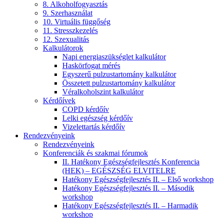
8. Alkoholfogyasztás
9. Szerhasználat
10. Virtuális függőség
11. Stresszkezelés
12. Szexualitás
Kalkulátorok
Napi energiaszükséglet kalkulátor
Haskörfogat mérés
Egyszerű pulzustartomány kalkulátor
Összetett pulzustartomány kalkulátor
Véralkoholszint kalkulátor
Kérdőívek
COPD kérdőív
Lelki egészség kérdőív
Vizelettartás kérdőív
Rendezvényeink
Rendezvényeink
Konferenciák és szakmai fórumok
II. Hatékony Egészségfejlesztés Konferencia
(HEK) – EGÉSZSÉG ELVITELRE
Hatékony Egészségfejlesztés II. – Első workshop
Hatékony Egészségfejlesztés II. – Második
workshop
Hatékony Egészségfejlesztés II. – Harmadik
workshop