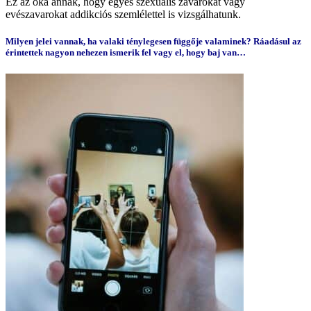
Ez az oka annak, hogy egyes szexuális zavarokat vagy
evészavarokat addikciós szemlélettel is vizsgálhatunk.
Milyen jelei vannak, ha valaki ténylegesen függője valaminek? Ráadásul az
érintettek nagyon nehezen ismerik fel vagy el, hogy baj van…