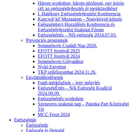
Három workshop, három nézőpont, egy közös
cél: az egészségfejlesztés új megközelítései
I. Hatékony Egészségfejlesztési Konferencia
Kapcsolj ki! Mozgalom – Nagyköveti képzés
Egészségügyi Hozzáférés Konferencia és
Egészségfejlesztési Szakmai Fórum
Egészségértés – Női egészség 2024.07.03.
Prevenciós programok
Semmelweis Családi Nap 2026.
EFOTT fesztivál 2025
EFOTT fesztivál 2024
Semmelweis Gólyatábor
Nyári Egyetem
TKP szűrőszombat 2024.11.26.
Együttműködéseink
Fradi mérkőzések – jegy igénylés
EgészségÉrtés – Női Egészség Koalíció
2024.09.09.
Egészségértés workshop
Szenzoros szakmai nap – Pannka Part Közösségi
Tér
MCC Feszt 2024
Egészségtár
Egészségtár
Egészség és életmód