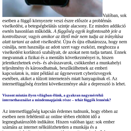
Valóban, sok
esetben a függő környezete veszi észre először a problémás
viselkedést, a betegségbelátás szintje alacsony. Ez minden addikció
esetén hasonlóan működik.
A függőség egyik legfontosabb jele a
kontrollzavar, vagyis amikor az illető már nem tudja az irányítása
alatt tartani az adott viselkedést.
Újra és újra elhatározza, hogy nem
csinálja, nem használja az adott szert vagy eszközt, meghozza a
viselkedést korlátozó szabályait, de azokat nem tudja tartani. Ennek
megvannak a fizikai és a mentális következményei is, hiszen
jelentkezhetnek evés- és alvászavarok, csökkenhet a munkahelyi
teljesítmény és károsodhatnak, beszűkülhetnek az emberi
kapcsolatok is, mint például az úgynevezett cyberözvegyek
esetében, akiket a túlzott internetezés miatt hanyagolnak el. Az
internetfüggőség érzelmi következménye akár a depresszió is lehet.
Viszont miután ilyen világban élünk, a gyakran nagymértékű
internethasználat a mindennapjaink része – tehát függők lennénk?
Az internetfüggőség kapcsán érdemes tudnunk, hogy ebben az
esetben nem feltétlenül az online térben eltöltött idő a
legmeghatározóbb indikátor. Hiszen valóban igaz: sok ember
számára az internet nélkülözhetetlen a munkája és a