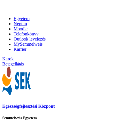
Egyetem
Neptun
Moodle
Telefonkönyv
Outlook levelezés
MySemmelweis
Karrier
Karok
Betegellátás
Egészségfejlesztési Központ
Semmelweis Egyetem