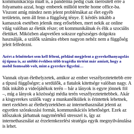
kommunikációja miatt is, a pandémia pedig csak ráerősített erre a
folyamatra azzal, hogy emberek millióit terelte home office-ba.
Viszont amíg mindez nem jelent problémákat az élet egyéb
területein, nem áll fenn a függőség ténye. E kérdés inkább a
kamaszok esetében jelenik meg erősebben, mert nekik az online
világ valóban az életük része; ott kommunikálnak és élik a szociális
életüket. Miközben alapvetően sokszor egészséges dolgokra
használják, a szülők számára ebben nagyon nehéz nem a függőség
jeleit felfedezni.
Azért a felnőtteket sem kell félteni, például megjelent a gyerekelhanyagolás
új típusa is, az utóbbi években több tragédia történt már amiatt, hogy a
mobil fontosabb volt, mint a gyerekre figyelni…
Vannak olyan élethelyzetek, amikor az ember veszélyeztetettebb erre
a típusú függőségre; a serdülők, a fiatalok kitettsége valóban nagy. A
fiúk inkább a videójátékok terén – bár a lányok is egyre jönnek föl
–, míg a lányok a közösségi média terén veszélyeztetettebbek. Akár
a kisgyerekes szülők vagy a munkanélküliek is érintettek lehetnek,
mert ezekben az élethelyzetekben az internethasználat jelenti az
egyetlen szórakozási formát, kommunikációs lehetőséget. Ezek az
időszakok járhatnak nagymértékű stresszel is, így az
internethasználat az érzelemkezelési stratégia egyik megnyilvánulása
is lehet.