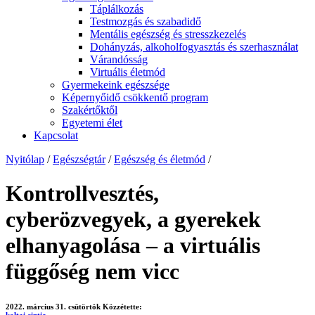
Táplálkozás
Testmozgás és szabadidő
Mentális egészség és stresszkezelés
Dohányzás, alkoholfogyasztás és szerhasználat
Várandósság
Virtuális életmód
Gyermekeink egészsége
Képernyőidő csökkentő program
Szakértőktől
Egyetemi élet
Kapcsolat
Nyitólap
/
Egészségtár
/
Egészség és életmód
/
Kontrollvesztés,
cyberözvegyek, a gyerekek
elhanyagolása – a virtuális
függőség nem vicc
2022. március 31. csütörtök
Közzétette:
koltai cintia