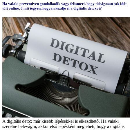
Ha valaki preventíven gondolkodik vagy felismeri, hogy túlságosan sok időt
tölt online, ő mit tegyen, hogyan kezdje el a digitális detoxot?
A digitális detox már kisebb lépésekkel is elkezdhető. Ha valaki
szeretne belevágni, akkor első lépésként megteheti, hogy a digitális