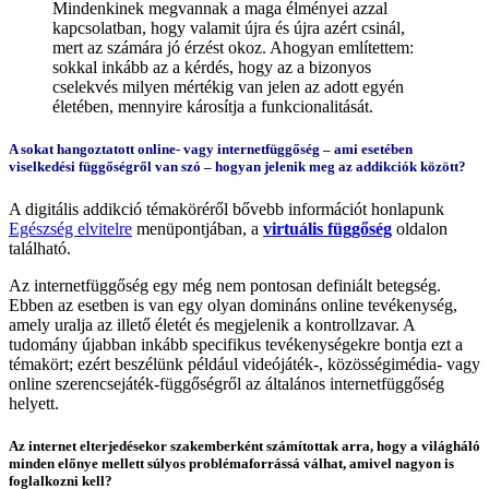
Mindenkinek megvannak a maga élményei azzal
kapcsolatban, hogy valamit újra és újra azért csinál,
mert az számára jó érzést okoz. Ahogyan említettem:
sokkal inkább az a kérdés, hogy az a bizonyos
cselekvés milyen mértékig van jelen az adott egyén
életében, mennyire károsítja a funkcionalitását.
A sokat hangoztatott online- vagy internetfüggőség – ami esetében
viselkedési függőségről van szó – hogyan jelenik meg az addikciók között?
A digitális addikció témaköréről bővebb információt honlapunk
Egészség elvitelre
menüpontjában, a
virtuális függőség
oldalon
található.
Az internetfüggőség egy még nem pontosan definiált betegség.
Ebben az esetben is van egy olyan domináns online tevékenység,
amely uralja az illető életét és megjelenik a kontrollzavar. A
tudomány újabban inkább specifikus tevékenységekre bontja ezt a
témakört; ezért beszélünk például videójáték-, közösségimédia- vagy
online szerencsejáték-függőségről az általános internetfüggőség
helyett.
Az internet elterjedésekor szakemberként számítottak arra, hogy a világháló
minden előnye mellett súlyos problémaforrássá válhat, amivel nagyon is
foglalkozni kell?