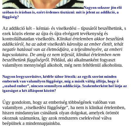
Nagyon sokszor jön elő
szóban és írásban is, ezért érdemes tisztázni: mit is jelent az addikció, a
függőség?
Az addikció két – kémiai- és viselkedési – típusáról beszélhetünk, s
ezek közös eleme az újra és újra elvégzett tevékenység és
kontrollálhatatlan viselkedés.
Klinikai értelemben akkor beszélünk
addikcióról, ha az adott viselkedés károsítja az ember életét, tehát
negatív hatással van az életmódjára, a teljesítményére, az emberi
kapcsolataira. De amíg ez nem teljesül, klinikai értelemben nem
beszélhetünk függőségről.
Például, aki alkalmanként fogyaszt
valamilyen mennyiségű alkoholt, még nem feltétlenül alkoholista.
Nagyon leegyszerűsítve, kétféle tábor létezik: az egyik szerint minden
embernek van valamilyen függősége, míg a másik váltig állítja, hogy ő
„szabad ember”, nincsen semmilyen addikciója. Szakemberként hol látja az
igazságot a két álláspont között?
Úgy gondolom, hogy az emberiség többségének valóban van
valamilyen „viselkedési függősége”, ha nem is klinikai értelemben,
hiszen mindannyian csinálunk olyan dolgokat, amelyek örömöt
okoznak számunkra, így azok rendszeres cselekvéssé válva
beépülnek a mindennapjainkba.