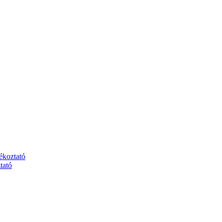
jékoztató
tató