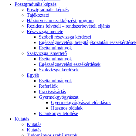
Posztgraduális képzés
Posztgraduális képzés
Tájékoztató
Háziorvostan szakképzési program
Rezidens felvételi – rendszerbevételi eljárás
Részvizsga menete
Szóbeli részvizsga kérdései
Egészségnevelési, betegtájékoztatási esszékérdése
Esettanulmányok
Szakvizsga ismertető
Esettanulmányok
Egészségnevelési esszékérdések
Szakvizsga kérdések
Egyéb
Esettanulmányok
Referálók
Praxisvásárlás
Gyermekgyógyászat
Gyermekgyógyászat előadások
Hasznos oldalak
E-tankönyv letöltése
Kutatás
Kutatás
Kutatás
Tudományos szabályzatok