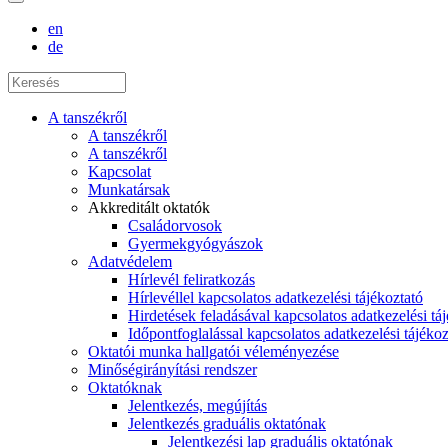
en
de
A tanszékről
A tanszékről
A tanszékről
Kapcsolat
Munkatársak
Akkreditált oktatók
Családorvosok
Gyermekgyógyászok
Adatvédelem
Hírlevél feliratkozás
Hírlevéllel kapcsolatos adatkezelési tájékoztató
Hirdetések feladásával kapcsolatos adatkezelési tá
Időpontfoglalással kapcsolatos adatkezelési tájékoz
Oktatói munka hallgatói véleményezése
Minőségirányítási rendszer
Oktatóknak
Jelentkezés, megújítás
Jelentkezés graduális oktatónak
Jelentkezési lap graduális oktatónak