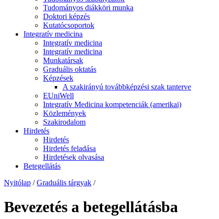
Tudományos diákköri munka
Doktori képzés
Kutatócsoportok
Integratív medicina
Integratív medicina
Integratív medicina
Munkatársak
Graduális oktatás
Képzések
A szakirányú továbbképzési szak tanterve
EUniWell
Integratív Medicina kompetenciák (amerikai)
Közlemények
Szakirodalom
Hirdetés
Hirdetés
Hirdetés feladása
Hirdetések olvasása
Betegellátás
Nyitólap
/
Graduális tárgyak
/
Bevezetés a betegellátásba