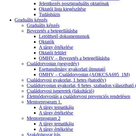
Jelentkezés posztgraduális oktatónak
Oktatói lista kiegészítése
Tudásbázis
Graduális képzés
Graduális képzés
Bevezetés a betegellátásba
Letölthető dokumentumok
Oktatók
A tárgy értékelése
Oktatói felület
OMHV – Bevezetés a betegellátásba
Családorvostan (negyedév)
Esettanulmány gyakorlati útmutató
OMHV – Családorvostan (AOKCSA695_1M)
Családorvosi gyakorlat, 1 hetes (hatodév)
Családorvostan gyakorlat, 6 hetes, szabadon választható 
Családorvosi ismeretek (fakultáció)
Életmódorvoslás a családorvosi prevenciós rendelésen
Mentorprogram 1.
A tárgy tematikája
A tárgy értékelése
Mentorprogram 2
A tárgy tematikája
A tárgy értékelése
Szakdolgozat írás