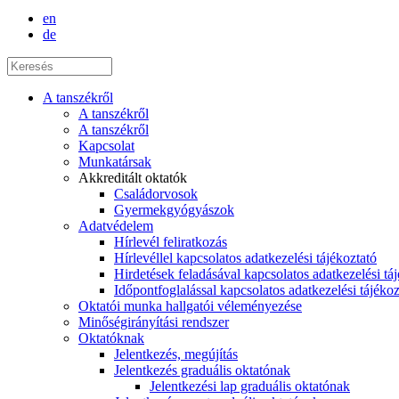
en
de
A tanszékről
A tanszékről
A tanszékről
Kapcsolat
Munkatársak
Akkreditált oktatók
Családorvosok
Gyermekgyógyászok
Adatvédelem
Hírlevél feliratkozás
Hírlevéllel kapcsolatos adatkezelési tájékoztató
Hirdetések feladásával kapcsolatos adatkezelési tá
Időpontfoglalással kapcsolatos adatkezelési tájékoz
Oktatói munka hallgatói véleményezése
Minőségirányítási rendszer
Oktatóknak
Jelentkezés, megújítás
Jelentkezés graduális oktatónak
Jelentkezési lap graduális oktatónak