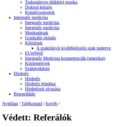
Tudományos diákköri munka
Doktori képzés
Kutatócsoportok
Integratív medicina
Integratív medicina
Integratív medicina
Munkatársak
Graduális oktatás
Képzések
A szakirányú továbbképzési szak tanterve
EUniWell
Integratív Medicina kompetenciák (amerikai)
Közlemények
Szakirodalom
Hirdetés
Hirdetés
Hirdetés feladása
Hirdetések olvasása
Betegellátás
Nyitólap
/
Tájékoztató
/
Egyéb
/
Védett: Referálók