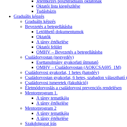
Jelentkezés posztgraduális oktatónak
Oktatói lista kiegészítése
Tudásbázis
Graduális képzés
Graduális képzés
Bevezetés a betegellátásba
Letölthető dokumentumok
Oktatók
A tárgy értékelése
Oktatói felület
OMHV – Bevezetés a betegellátásba
Családorvostan (negyedév)
Esettanulmány gyakorlati útmutató
OMHV – Családorvostan (AOKCSA695_1M)
Családorvosi gyakorlat, 1 hetes (hatodév)
Családorvostan gyakorlat, 6 hetes, szabadon választható 
Családorvosi ismeretek (fakultáció)
Életmódorvoslás a családorvosi prevenciós rendelésen
Mentorprogram 1.
A tárgy tematikája
A tárgy értékelése
Mentorprogram 2
A tárgy tematikája
A tárgy értékelése
Szakdolgozat írás