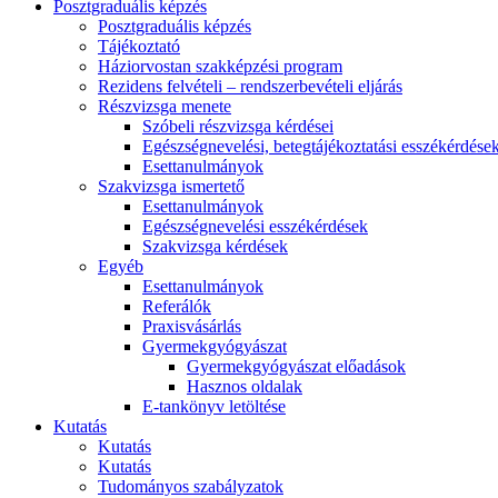
Posztgraduális képzés
Posztgraduális képzés
Tájékoztató
Háziorvostan szakképzési program
Rezidens felvételi – rendszerbevételi eljárás
Részvizsga menete
Szóbeli részvizsga kérdései
Egészségnevelési, betegtájékoztatási esszékérdése
Esettanulmányok
Szakvizsga ismertető
Esettanulmányok
Egészségnevelési esszékérdések
Szakvizsga kérdések
Egyéb
Esettanulmányok
Referálók
Praxisvásárlás
Gyermekgyógyászat
Gyermekgyógyászat előadások
Hasznos oldalak
E-tankönyv letöltése
Kutatás
Kutatás
Kutatás
Tudományos szabályzatok