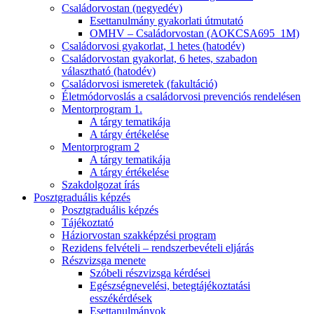
Családorvostan (negyedév)
Esettanulmány gyakorlati útmutató
OMHV – Családorvostan (AOKCSA695_1M)
Családorvosi gyakorlat, 1 hetes (hatodév)
Családorvostan gyakorlat, 6 hetes, szabadon
választható (hatodév)
Családorvosi ismeretek (fakultáció)
Életmódorvoslás a családorvosi prevenciós rendelésen
Mentorprogram 1.
A tárgy tematikája
A tárgy értékelése
Mentorprogram 2
A tárgy tematikája
A tárgy értékelése
Szakdolgozat írás
Posztgraduális képzés
Posztgraduális képzés
Tájékoztató
Háziorvostan szakképzési program
Rezidens felvételi – rendszerbevételi eljárás
Részvizsga menete
Szóbeli részvizsga kérdései
Egészségnevelési, betegtájékoztatási
esszékérdések
Esettanulmányok