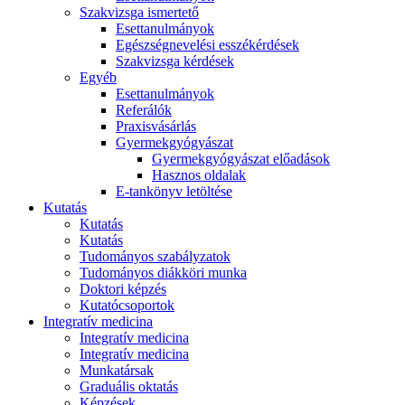
Szakvizsga ismertető
Esettanulmányok
Egészségnevelési esszékérdések
Szakvizsga kérdések
Egyéb
Esettanulmányok
Referálók
Praxisvásárlás
Gyermekgyógyászat
Gyermekgyógyászat előadások
Hasznos oldalak
E-tankönyv letöltése
Kutatás
Kutatás
Kutatás
Tudományos szabályzatok
Tudományos diákköri munka
Doktori képzés
Kutatócsoportok
Integratív medicina
Integratív medicina
Integratív medicina
Munkatársak
Graduális oktatás
Képzések