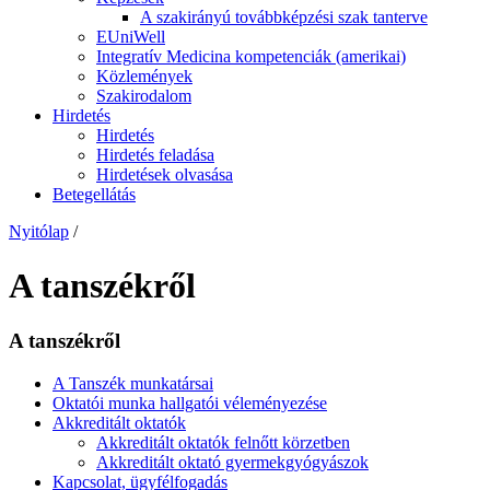
A szakirányú továbbképzési szak tanterve
EUniWell
Integratív Medicina kompetenciák (amerikai)
Közlemények
Szakirodalom
Hirdetés
Hirdetés
Hirdetés feladása
Hirdetések olvasása
Betegellátás
Nyitólap
/
A tanszékről
A tanszékről
A Tanszék munkatársai
Oktatói munka hallgatói véleményezése
Akkreditált oktatók
Akkreditált oktatók felnőtt körzetben
Akkreditált oktató gyermekgyógyászok
Kapcsolat, ügyfélfogadás