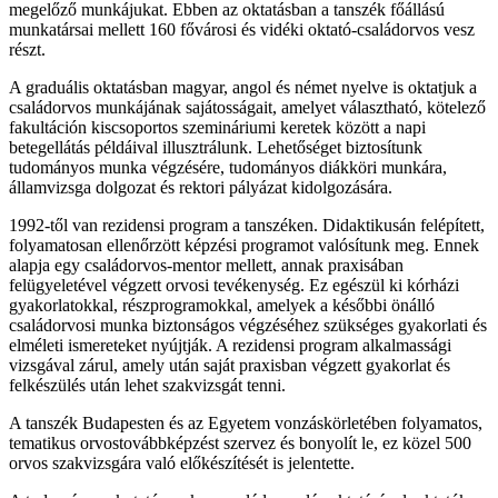
megelőző munkájukat. Ebben az oktatásban a tanszék főállású
munkatársai mellett 160 fővárosi és vidéki oktató-családorvos vesz
részt.
A graduális oktatásban magyar, angol és német nyelve is oktatjuk a
családorvos munkájának sajátosságait, amelyet választható, kötelező
fakultáción kiscsoportos szemináriumi keretek között a napi
betegellátás példáival illusztrálunk. Lehetőséget biztosítunk
tudományos munka végzésére, tudományos diákköri munkára,
államvizsga dolgozat és rektori pályázat kidolgozására.
1992-től van rezidensi program a tanszéken. Didaktikusán felépített,
folyamatosan ellenőrzött képzési programot valósítunk meg. Ennek
alapja egy családorvos-mentor mellett, annak praxisában
felügyeletével végzett orvosi tevékenység. Ez egészül ki kórházi
gyakorlatokkal, részprogramokkal, amelyek a későbbi önálló
családorvosi munka biztonságos végzéséhez szükséges gyakorlati és
elméleti ismereteket nyújtják. A rezidensi program alkalmassági
vizsgával zárul, amely után saját praxisban végzett gyakorlat és
felkészülés után lehet szakvizsgát tenni.
A tanszék Budapesten és az Egyetem vonzáskörletében folyamatos,
tematikus orvostovábbképzést szervez és bonyolít le, ez közel 500
orvos szakvizsgára való előkészítését is jelentette.