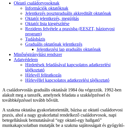
Oktató családorvosoknak
Információk oktatóknak
Jelentkezés posztgraduális akkreditált oktatónak
Oktatói jelentkezés, megújítás
Oktatói lista kiegészítése
Rezidens felvétele a praxisba (EESZT, háziorvosi
program)
Tudásbázis
Graduális oktatónak jelentkezés
Jelentkezési lap graduális oktatónak
Minőségirányítási rendszer
Adatvédelem
Hirdetések feladásával kapcsolatos adatkezelési
tájékoztató
Hírlevél feliratkozás
Hírlevéllel kapcsolatos adatkezelési tájékoztató
A családorvoslás graduális oktatását 1984 óta végezzük. 1992-ben
alakult meg a tanszék, amelynek feladata a szakképzéssel és
továbbképzéssel tovább bővült.
A szakma oktatása gyakorlatorientált, bázisa az oktató családorvosi
praxis, ahol a nagy gyakorlattal rendelkező családorvosok, napi
betegellátásuk bemutatásával “egy oktató-egy hallgató”
munkakapcsolatban mutatják be a szakma sajátosságait és gyógyító-