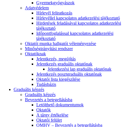
Gyermekgyógyászok
Adatvédelem
Hírlevél feliratkozás
Hírlevéllel kapcsolatos adatkezelési tájékoztató
Hirdetések feladásával kapcsolatos adatkezelési
tájékoztató
Időpontfoglalással kapcsolatos adatkezelési
tájékoztató
Oktatói munka hallgatói véleményezése
Minőségirányítási rendszer
Oktatóknak
Jelentkezés, megújítás
Jelentkezés graduális oktatónak
Jelentkezési lap graduális oktatónak
Jelentkezés posztgraduális oktatónak
Oktatói lista kiegészítése
Tudásbázis
Graduális képzés
Graduális képzés
Bevezetés a betegellátásba
Letölthető dokumentumok
Oktatók
A tárgy értékelése
Oktatói felület
OMHV – Bevezetés a betegellátásba