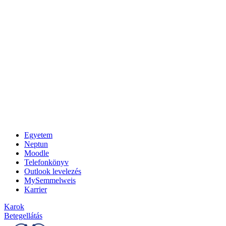
Egyetem
Neptun
Moodle
Telefonkönyv
Outlook levelezés
MySemmelweis
Karrier
Karok
Betegellátás