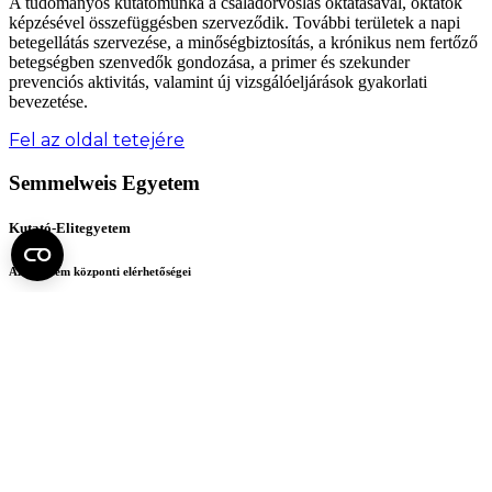
A tudományos kutatómunka a családorvoslás oktatásával, oktatók
képzésével összefüggésben szerveződik. További területek a napi
betegellátás szervezése, a minőségbiztosítás, a krónikus nem fertőző
betegségben szenvedők gondozása, a primer és szekunder
prevenciós aktivitás, valamint új vizsgálóeljárások gyakorlati
bevezetése.
Fel az oldal tetejére
Semmelweis Egyetem
Kutató-Elitegyetem
Az egyetem központi elérhetőségei
H - 1085 Budapest, Üllői út 26.
+36 1 459-1500 | +36-20-825-1000
Betegellátó klinikáink és intézeteink elérhetőségei →
Egységeink térképen
SEMEDUNIV (KRID: 648905308)