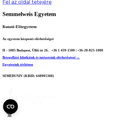
Fel az oldal tetejére
Semmelweis Egyetem
Kutató-Elitegyetem
Az egyetem központi elérhetőségei
H - 1085 Budapest, Üllői út 26.
+36 1 459-1500 | +36-20-825-1000
Betegellátó klinikáink és intézeteink elérhetőségei →
Egységeink térképen
SEMEDUNIV (KRID: 648905308)