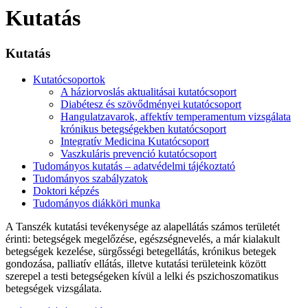
Kutatás
Kutatás
Kutatócsoportok
A háziorvoslás aktualitásai kutatócsoport
Diabétesz és szövődményei kutatócsoport
Hangulatzavarok, affektív temperamentum vizsgálata
krónikus betegségekben kutatócsoport
Integratív Medicina Kutatócsoport
Vaszkuláris prevenció kutatócsoport
Tudományos kutatás – adatvédelmi tájékoztató
Tudományos szabályzatok
Doktori képzés
Tudományos diákköri munka
A Tanszék kutatási tevékenysége az alapellátás számos területét
érinti: betegségek megelőzése, egészségnevelés, a már kialakult
betegségek kezelése, sürgősségi betegellátás, krónikus betegek
gondozása, palliatív ellátás, illetve kutatási területeink között
szerepel a testi betegségeken kívül a lelki és pszichoszomatikus
betegségek vizsgálata.