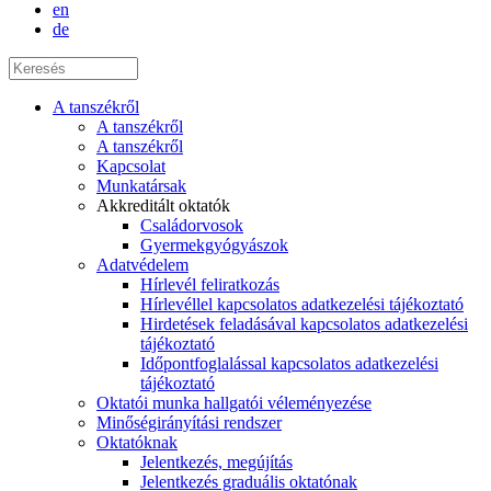
en
de
A tanszékről
A tanszékről
A tanszékről
Kapcsolat
Munkatársak
Akkreditált oktatók
Családorvosok
Gyermekgyógyászok
Adatvédelem
Hírlevél feliratkozás
Hírlevéllel kapcsolatos adatkezelési tájékoztató
Hirdetések feladásával kapcsolatos adatkezelési
tájékoztató
Időpontfoglalással kapcsolatos adatkezelési
tájékoztató
Oktatói munka hallgatói véleményezése
Minőségirányítási rendszer
Oktatóknak
Jelentkezés, megújítás
Jelentkezés graduális oktatónak