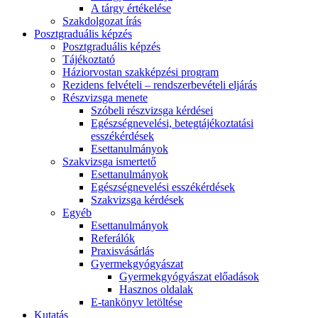
A tárgy értékelése
Szakdolgozat írás
Posztgraduális képzés
Posztgraduális képzés
Tájékoztató
Háziorvostan szakképzési program
Rezidens felvételi – rendszerbevételi eljárás
Részvizsga menete
Szóbeli részvizsga kérdései
Egészségnevelési, betegtájékoztatási
esszékérdések
Esettanulmányok
Szakvizsga ismertető
Esettanulmányok
Egészségnevelési esszékérdések
Szakvizsga kérdések
Egyéb
Esettanulmányok
Referálók
Praxisvásárlás
Gyermekgyógyászat
Gyermekgyógyászat előadások
Hasznos oldalak
E-tankönyv letöltése
Kutatás