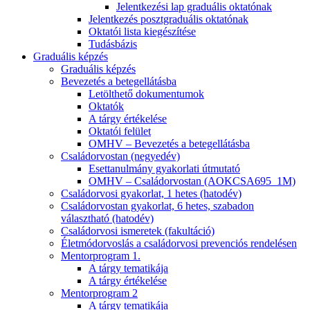
Jelentkezési lap graduális oktatónak
Jelentkezés posztgraduális oktatónak
Oktatói lista kiegészítése
Tudásbázis
Graduális képzés
Graduális képzés
Bevezetés a betegellátásba
Letölthető dokumentumok
Oktatók
A tárgy értékelése
Oktatói felület
OMHV – Bevezetés a betegellátásba
Családorvostan (negyedév)
Esettanulmány gyakorlati útmutató
OMHV – Családorvostan (AOKCSA695_1M)
Családorvosi gyakorlat, 1 hetes (hatodév)
Családorvostan gyakorlat, 6 hetes, szabadon
választható (hatodév)
Családorvosi ismeretek (fakultáció)
Életmódorvoslás a családorvosi prevenciós rendelésen
Mentorprogram 1.
A tárgy tematikája
A tárgy értékelése
Mentorprogram 2
A tárgy tematikája