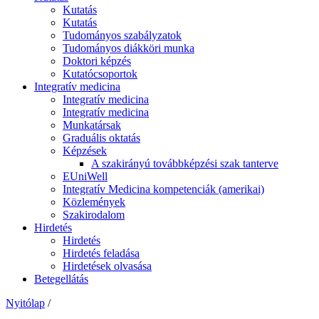
Kutatás
Kutatás
Tudományos szabályzatok
Tudományos diákköri munka
Doktori képzés
Kutatócsoportok
Integratív medicina
Integratív medicina
Integratív medicina
Munkatársak
Graduális oktatás
Képzések
A szakirányú továbbképzési szak tanterve
EUniWell
Integratív Medicina kompetenciák (amerikai)
Közlemények
Szakirodalom
Hirdetés
Hirdetés
Hirdetés feladása
Hirdetések olvasása
Betegellátás
Nyitólap
/