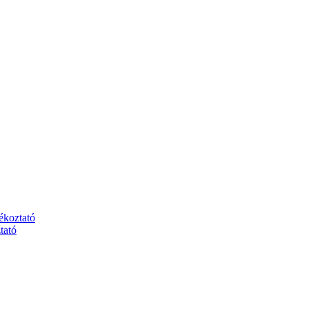
jékoztató
tató