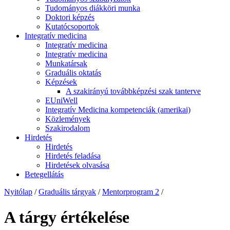
Tudományos diákköri munka
Doktori képzés
Kutatócsoportok
Integratív medicina
Integratív medicina
Integratív medicina
Munkatársak
Graduális oktatás
Képzések
A szakirányú továbbképzési szak tanterve
EUniWell
Integratív Medicina kompetenciák (amerikai)
Közlemények
Szakirodalom
Hirdetés
Hirdetés
Hirdetés feladása
Hirdetések olvasása
Betegellátás
Nyitólap
/
Graduális tárgyak
/
Mentorprogram 2
/
A tárgy értékelése