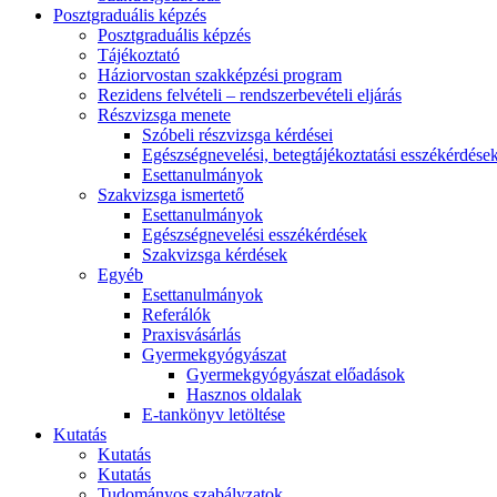
Posztgraduális képzés
Posztgraduális képzés
Tájékoztató
Háziorvostan szakképzési program
Rezidens felvételi – rendszerbevételi eljárás
Részvizsga menete
Szóbeli részvizsga kérdései
Egészségnevelési, betegtájékoztatási esszékérdése
Esettanulmányok
Szakvizsga ismertető
Esettanulmányok
Egészségnevelési esszékérdések
Szakvizsga kérdések
Egyéb
Esettanulmányok
Referálók
Praxisvásárlás
Gyermekgyógyászat
Gyermekgyógyászat előadások
Hasznos oldalak
E-tankönyv letöltése
Kutatás
Kutatás
Kutatás
Tudományos szabályzatok