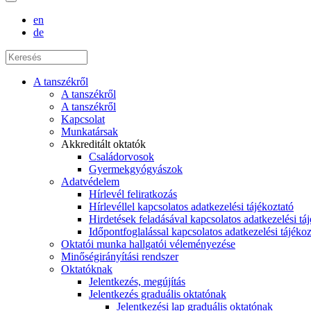
en
de
A tanszékről
A tanszékről
A tanszékről
Kapcsolat
Munkatársak
Akkreditált oktatók
Családorvosok
Gyermekgyógyászok
Adatvédelem
Hírlevél feliratkozás
Hírlevéllel kapcsolatos adatkezelési tájékoztató
Hirdetések feladásával kapcsolatos adatkezelési tá
Időpontfoglalással kapcsolatos adatkezelési tájékoz
Oktatói munka hallgatói véleményezése
Minőségirányítási rendszer
Oktatóknak
Jelentkezés, megújítás
Jelentkezés graduális oktatónak
Jelentkezési lap graduális oktatónak