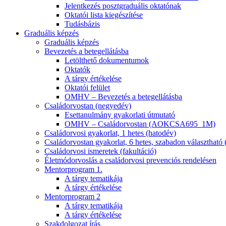
Jelentkezés posztgraduális oktatónak
Oktatói lista kiegészítése
Tudásbázis
Graduális képzés
Graduális képzés
Bevezetés a betegellátásba
Letölthető dokumentumok
Oktatók
A tárgy értékelése
Oktatói felület
OMHV – Bevezetés a betegellátásba
Családorvostan (negyedév)
Esettanulmány gyakorlati útmutató
OMHV – Családorvostan (AOKCSA695_1M)
Családorvosi gyakorlat, 1 hetes (hatodév)
Családorvostan gyakorlat, 6 hetes, szabadon választható 
Családorvosi ismeretek (fakultáció)
Életmódorvoslás a családorvosi prevenciós rendelésen
Mentorprogram 1.
A tárgy tematikája
A tárgy értékelése
Mentorprogram 2
A tárgy tematikája
A tárgy értékelése
Szakdolgozat írás