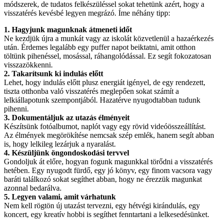
módszerek, de tudatos felkészüléssel sokat tehetünk azért, hogy a
visszatérés kevésbé legyen megrázó. Íme néhány tipp:
1. Hagyjunk magunknak átmeneti időt
Ne kezdjük újra a munkát vagy az iskolát közvetlenül a hazaérkezés
után. Érdemes legalább egy puffer napot beiktatni, amit otthon
töltünk pihenéssel, mosással, ráhangolódással. Ez segít fokozatosan
visszazökkenni.
2. Takarítsunk ki indulás előtt
Lehet, hogy indulás előtt plusz energiát igényel, de egy rendezett,
tiszta otthonba való visszatérés meglepően sokat számít a
lelkiállapotunk szempontjából. Hazatérve nyugodtabban tudunk
pihenni.
3. Dokumentáljuk az utazás élményeit
Készítsünk fotóalbumot, naplót vagy egy rövid videóösszeállítást.
Az élmények megörökítése nemcsak szép emlék, hanem segít abban
is, hogy lelkileg lezárjuk a nyaralást.
4. Készüljünk öngondoskodási tervvel
Gondoljuk át előre, hogyan fogunk magunkkal törődni a visszatérés
hetében. Egy nyugodt fürdő, egy jó könyv, egy finom vacsora vagy
baráti találkozó sokat segíthet abban, hogy ne érezzük magunkat
azonnal bedarálva.
5. Legyen valami, amit várhatunk
Nem kell rögtön új utazást tervezni, egy hétvégi kirándulás, egy
koncert, egy kreatív hobbi is segíthet fenntartani a lelkesedésünket.