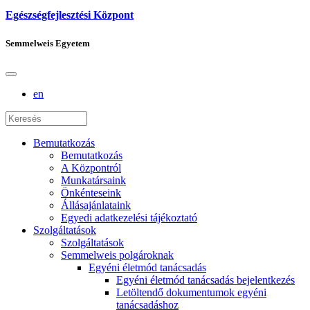
Egészségfejlesztési Központ
Semmelweis Egyetem
en
Bemutatkozás
Bemutatkozás
A Központról
Munkatársaink
Önkénteseink
Állásajánlataink
Egyedi adatkezelési tájékoztató
Szolgáltatások
Szolgáltatások
Semmelweis polgároknak
Egyéni életmód tanácsadás
Egyéni életmód tanácsadás bejelentkezés
Letöltendő dokumentumok egyéni
tanácsadáshoz