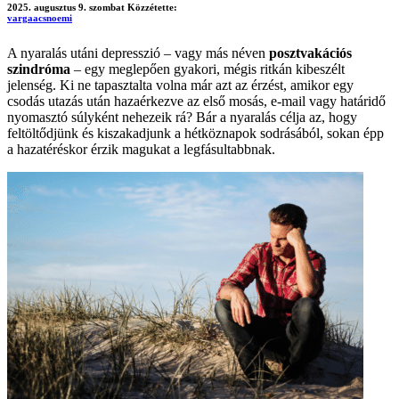
2025. augusztus 9. szombat
Közzétette:
vargaacsnoemi
A nyaralás utáni depresszió – vagy más néven
posztvakációs
szindróma
– egy meglepően gyakori, mégis ritkán kibeszélt
jelenség. Ki ne tapasztalta volna már azt az érzést, amikor egy
csodás utazás után hazaérkezve az első mosás, e-mail vagy határidő
nyomasztó súlyként nehezeik rá? Bár a nyaralás célja az, hogy
feltöltődjünk és kiszakadjunk a hétköznapok sodrásából, sokan épp
a hazatéréskor érzik magukat a legfásultabbnak.