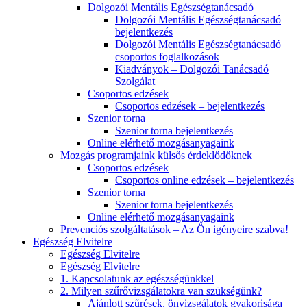
Dolgozói Mentális Egészségtanácsadó
Dolgozói Mentális Egészségtanácsadó
bejelentkezés
Dolgozói Mentális Egészségtanácsadó
csoportos foglalkozások
Kiadványok – Dolgozói Tanácsadó
Szolgálat
Csoportos edzések
Csoportos edzések – bejelentkezés
Szenior torna
Szenior torna bejelentkezés
Online elérhető mozgásanyagaink
Mozgás programjaink külsős érdeklődőknek
Csoportos edzések
Csoportos online edzések – bejelentkezés
Szenior torna
Szenior torna bejelentkezés
Online elérhető mozgásanyagaink
Prevenciós szolgáltatások – Az Ön igényeire szabva!
Egészség Elvitelre
Egészség Elvitelre
Egészség Elvitelre
1. Kapcsolatunk az egészségünkkel
2. Milyen szűrővizsgálatokra van szükségünk?
Ajánlott szűrések, önvizsgálatok gyakorisága