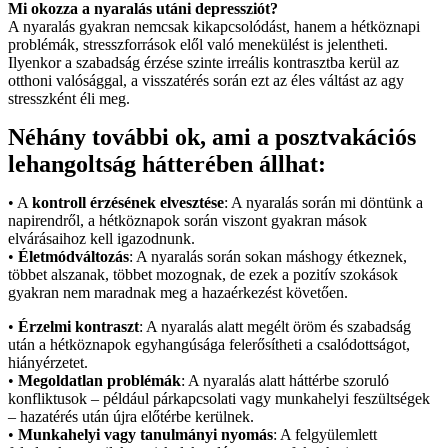
Mi okozza a nyaralás utáni depressziót?
A nyaralás gyakran nemcsak kikapcsolódást, hanem a hétköznapi
problémák, stresszforrások elől való menekülést is jelentheti.
Ilyenkor a szabadság érzése szinte irreális kontrasztba kerül az
otthoni valósággal, a visszatérés során ezt az éles váltást az agy
stresszként éli meg.
Néhány további ok, ami a posztvakációs
lehangoltság hátterében állhat:
• A
kontroll érzésének elvesztése
: A nyaralás során mi döntünk a
napirendről, a hétköznapok során viszont gyakran mások
elvárásaihoz kell igazodnunk.
•
Életmódváltozás
: A nyaralás során sokan máshogy étkeznek,
többet alszanak, többet mozognak, de ezek a pozitív szokások
gyakran nem maradnak meg a hazaérkezést követően.
•
Érzelmi kontraszt
: A nyaralás alatt megélt öröm és szabadság
után a hétköznapok egyhangúsága felerősítheti a csalódottságot,
hiányérzetet.
•
Megoldatlan problémák
: A nyaralás alatt háttérbe szoruló
konfliktusok – például párkapcsolati vagy munkahelyi feszültségek
– hazatérés után újra előtérbe kerülnek.
•
Munkahelyi vagy tanulmányi nyomás
: A felgyülemlett