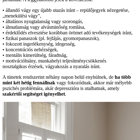
• állandó vágy egy újabb utazás iránt – repülőjegyek nézegetése,
„menekülési vágy”,
• általános nyugtalanság vagy szorongás,
• álmatlanság vagy alvásminőség romlása,
• érdeklődés elvesztése korábban örömet adó tevékenységek iránt,
• fizikai panaszok (pl. fejfájás, gyomorpanaszok),
• fokozott ingerlékenység, idegesség,
• koncentrációs nehézségek,
• mentális kimerültség, fáradtság,
• motivációhiány, munkahelyi teljesítménycsökkenés
nosztalgikus érzések, vágyakozás a nyaralás iránt.
A tünetek rendszerint néhány napon belül enyhülnek, de
ha több
mint két hétig fennállnak
vagy fokozódnak, akkor már mélyebb
pszichés problémára, akár depresszióra is utalhatnak, amely
szakértői segítséget igényelhet
.