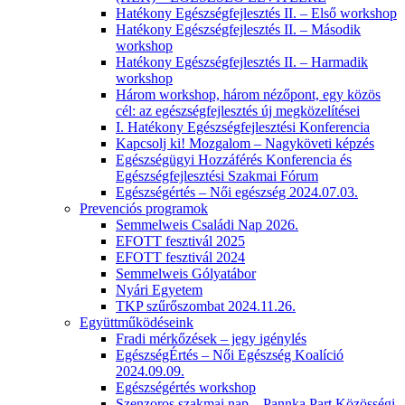
Hatékony Egészségfejlesztés II. – Első workshop
Hatékony Egészségfejlesztés II. – Második
workshop
Hatékony Egészségfejlesztés II. – Harmadik
workshop
Három workshop, három nézőpont, egy közös
cél: az egészségfejlesztés új megközelítései
I. Hatékony Egészségfejlesztési Konferencia
Kapcsolj ki! Mozgalom – Nagyköveti képzés
Egészségügyi Hozzáférés Konferencia és
Egészségfejlesztési Szakmai Fórum
Egészségértés – Női egészség 2024.07.03.
Prevenciós programok
Semmelweis Családi Nap 2026.
EFOTT fesztivál 2025
EFOTT fesztivál 2024
Semmelweis Gólyatábor
Nyári Egyetem
TKP szűrőszombat 2024.11.26.
Együttműködéseink
Fradi mérkőzések – jegy igénylés
EgészségÉrtés – Női Egészség Koalíció
2024.09.09.
Egészségértés workshop
Szenzoros szakmai nap – Pannka Part Közösségi