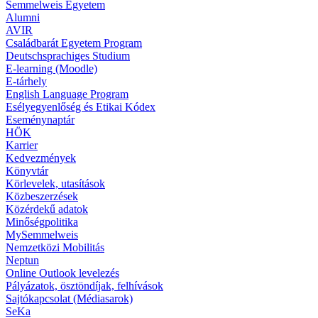
Semmelweis Egyetem
Alumni
AVIR
Családbarát Egyetem Program
Deutschsprachiges Studium
E-learning (Moodle)
E-tárhely
English Language Program
Esélyegyenlőség és Etikai Kódex
Eseménynaptár
HÖK
Karrier
Kedvezmények
Könyvtár
Körlevelek, utasítások
Közbeszerzések
Közérdekű adatok
Minőségpolitika
MySemmelweis
Nemzetközi Mobilitás
Neptun
Online Outlook levelezés
Pályázatok, ösztöndíjak, felhívások
Sajtókapcsolat (Médiasarok)
SeKa