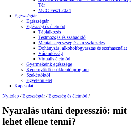
Tér
MCC Feszt 2024
Egészségtár
Egészségtár
Egészség és életmód
Táplálkozás
Testmozgás és szabadidő
Mentális egészség és stresszkezelés
Dohányzás, alkoholfogyasztás és szerhasználat
Várandósság
Virtuális életmód
Gyermekeink egészsége
Képernyőidő csökkentő program
Szakértőktől
Egyetemi élet
Kapcsolat
Nyitólap
/
Egészségtár
/
Egészség és életmód
/
Nyaralás utáni depresszió: mit
lehet ellene tenni?