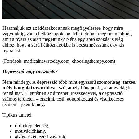
Használjuk ezt az időszakot annak megfigyelésére, hogy mire
vágyunk igazán a hétköznapokban. Mit tudnánk megtartani abból,
amit a nyaralás alatt megéltünk? Néha egy apró szokás is elég
ahhoz, hogy a sűrű hétköznapokba is becsempésszünk egy kis
nyaralást.
(Források: medicalnewstoday.com, choosingtherapy.com)
Depresszió vagy rosszkedv?
Nem mindegy. A depresszió több mint egyszerű szomorúság,
tartós,
mély hangulatzavar
ról van szó, amely hónapokig, akár évekig is
fennállhat. Ellentétben az átmeneti rosszkedvvel, a depresszió
számos területen – érzelmi, testi, gondolkodási és viselkedéses
szinten – jelenik meg.
Tipikus tünetei:
örömképtelenség,
motivációhiány,
alvás- és étkezési zavarok,