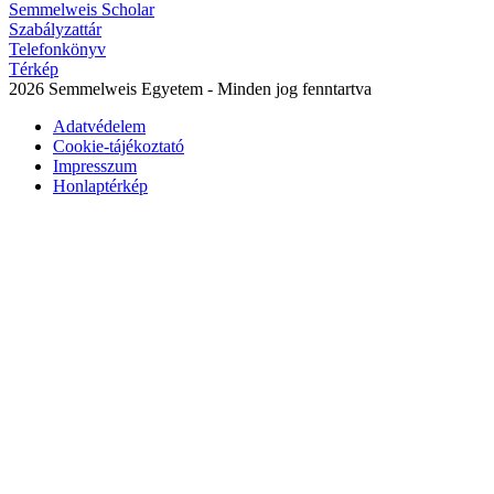
Semmelweis Scholar
Szabályzattár
Telefonkönyv
Térkép
2026 Semmelweis Egyetem - Minden jog fenntartva
Adatvédelem
Cookie-tájékoztató
Impresszum
Honlaptérkép