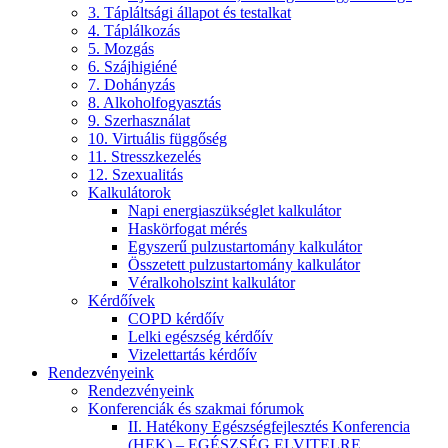
3. Tápláltsági állapot és testalkat
4. Táplálkozás
5. Mozgás
6. Szájhigiéné
7. Dohányzás
8. Alkoholfogyasztás
9. Szerhasználat
10. Virtuális függőség
11. Stresszkezelés
12. Szexualitás
Kalkulátorok
Napi energiaszükséglet kalkulátor
Haskörfogat mérés
Egyszerű pulzustartomány kalkulátor
Összetett pulzustartomány kalkulátor
Véralkoholszint kalkulátor
Kérdőívek
COPD kérdőív
Lelki egészség kérdőív
Vizelettartás kérdőív
Rendezvényeink
Rendezvényeink
Konferenciák és szakmai fórumok
II. Hatékony Egészségfejlesztés Konferencia
(HEK) – EGÉSZSÉG ELVITELRE