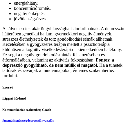
energiahiány,
koncentrációromlás,
negatív énkép és
jövőtlenség-érzés.
A súlyos esetek akár öngyilkosságba is torkollhatnak. A depresszió
hátterében genetikai hajlam, gyermekkori negatív élmények,
stresszes élethelyzetek és torz gondolkodási sémák állhatnak.
Kezelésében a gyógyszeres terápia mellett a pszichoterápia –
különösen a kognitív viselkedésterápia – kiemelkedően hatékony.
Ez segít a negatív gondolkodásminták felismerésében és
átformálásában, valamint az aktivitás fokozásában.
Fontos: a
depresszió gyógyítható, de nem múlik el magától.
Ha a tünetek
tartósak és zavarják a mindennapokat, érdemes szakemberhez
fordulni.
Szerző:
Lippai Roland
Kommunikációs szakember, Coach
#mentálisegészség
depresszió
nyaralás