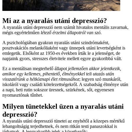
Mi az a nyaralás utáni depresszió?
A nyaralás utáni depresszió nem számít hivatalos mentális zavarnak,
mégis egyértelműen
létező érzelmi állapotról van szó
.
A pszichológiában gyakran nyaralás utáni szindrómaként,
posztvakációs melankóliaként vagy ünnepek utáni levertségként is
emlegetik. Elsőként az 1950-es években írták le a jelenséget, de
napjaink gyors, stresszes életvitele mellett egyre gyakoribbá vált.
Ez a mentálisan megterhelő állapot
jellemzően akkor jelentkezik,
amikor egy kellemes, pihentető, élményekkel teli utazás után
visszatérünk a hétköznapi élet ritmusához
; legyen szó munkáról,
iskoláról vagy családi kötelezettségekről. A szabadság élménye után
a napi, heti rutin sokszor üresnek, szürkének, sőt, egyenesen
nyomasztónak tűnhet.
Milyen tünetekkel üzen a nyaralás utáni
depresszió?
A nyaralás utáni depresszió tünetei az enyhétől a közepes mértékű
lehangoltságig terjedhetnek, és nem ritkán testi panaszokkal is
járhatnak. A leggyakoribb jelek a következők: