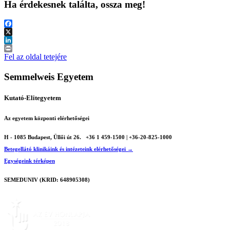
Ha érdekesnek találta, ossza meg!
Facebook
X
LinkedIn
Print
Fel az oldal tetejére
Semmelweis Egyetem
Kutató-Elitegyetem
Az egyetem központi elérhetőségei
H - 1085 Budapest, Üllői út 26.
+36 1 459-1500 | +36-20-825-1000
Betegellátó klinikáink és intézeteink elérhetőségei →
Egységeink térképen
SEMEDUNIV (KRID: 648905308)