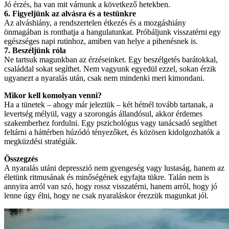
Jó érzés, ha van mit várnunk a következő hetekben.
6. Figyeljünk az alvásra és a testünkre
Az alváshiány, a rendszertelen étkezés és a mozgáshiány
önmagában is ronthatja a hangulatunkat. Próbáljunk visszatérni egy
egészséges napi rutinhoz, amiben van helye a pihenésnek is.
7. Beszéljünk róla
Ne tartsuk magunkban az érzéseinket. Egy beszélgetés barátokkal,
családdal sokat segíthet. Nem vagyunk egyedül ezzel, sokan érzik
ugyanezt a nyaralás után, csak nem mindenki meri kimondani.
Mikor kell komolyan venni?
Ha a tünetek – ahogy már jeleztük – két hétnél tovább tartanak, a
levertség mélyül, vagy a szorongás állandósul, akkor érdemes
szakemberhez fordulni. Egy pszichológus vagy tanácsadó segíthet
feltárni a háttérben húzódó tényezőket, és közösen kidolgozhatók a
megküzdési stratégiák.
Összegzés
A nyaralás utáni depresszió nem gyengeség vagy lustaság, hanem az
életünk ritmusának és minőségének egyfajta tükre. Talán nem is
annyira arról van szó, hogy rossz visszatérni, hanem arról, hogy jó
lenne úgy élni, hogy ne csak nyaraláskor érezzük magunkat jól.