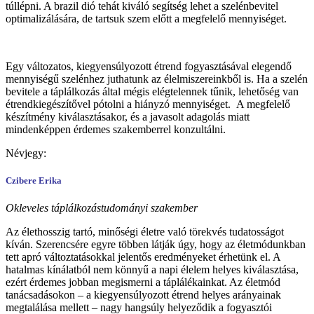
túllépni. A brazil dió tehát kiváló segítség lehet a szelénbevitel
optimalizálására, de tartsuk szem előtt a megfelelő mennyiséget.
Egy változatos, kiegyensúlyozott étrend fogyasztásával elegendő
mennyiségű szelénhez juthatunk az élelmiszereinkből is. Ha a szelén
bevitele a táplálkozás által mégis elégtelennek tűnik, lehetőség van
étrendkiegészítővel pótolni a hiányzó mennyiséget. A megfelelő
készítmény kiválasztásakor, és a javasolt adagolás miatt
mindenképpen érdemes szakemberrel konzultálni.
Névjegy:
Czibere Erika
Okleveles táplálkozástudományi szakember
Az élethosszig tartó, minőségi életre való törekvés tudatosságot
kíván. Szerencsére egyre többen látják úgy, hogy az életmódunkban
tett apró változtatásokkal jelentős eredményeket érhetünk el. A
hatalmas kínálatból nem könnyű a napi élelem helyes kiválasztása,
ezért érdemes jobban megismerni a táplálékainkat. Az életmód
tanácsadásokon – a kiegyensúlyozott étrend helyes arányainak
megtalálása mellett – nagy hangsúly helyeződik a fogyasztói