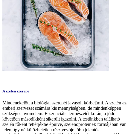
A szelén szerepe
Mindenekelőtt a biológiai szerepét javasolt körbejárni. A szelén az
emberi szervezet számára kis mennyiségben, de mindenképpen
szükséges nyomelem. Esszenciális természetét korán, a jódot
követően másodikként sikerült igazolni. A testünkben található
szelén főként fehérjékbe épülve, szelenoproteinek formájában van
jelen, így nélkülözhetetlen résztvevője több jelentős