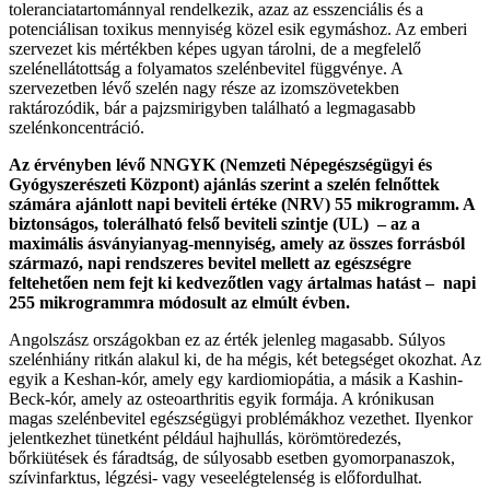
toleranciatartománnyal rendelkezik, azaz az esszenciális és a
potenciálisan toxikus mennyiség közel esik egymáshoz. Az emberi
szervezet kis mértékben képes ugyan tárolni, de a megfelelő
szelénellátottság a folyamatos szelénbevitel függvénye. A
szervezetben lévő szelén nagy része az izomszövetekben
raktározódik, bár a pajzsmirigyben található a legmagasabb
szelénkoncentráció.
Az érvényben lévő NNGYK (Nemzeti Népegészségügyi és
Gyógyszerészeti Központ) ajánlás szerint a szelén felnőttek
számára ajánlott napi beviteli értéke (NRV) 55 mikrogramm. A
biztonságos, tolerálható felső beviteli szintje (UL) – az a
maximális ásványianyag-mennyiség, amely az összes forrásból
származó, napi rendszeres bevitel mellett az egészségre
feltehetően nem fejt ki kedvezőtlen vagy ártalmas hatást – napi
255 mikrogrammra módosult az elmúlt évben.
Angolszász országokban ez az érték jelenleg magasabb. Súlyos
szelénhiány ritkán alakul ki, de ha mégis, két betegséget okozhat. Az
egyik a Keshan-kór, amely egy kardiomiopátia, a másik a Kashin-
Beck-kór, amely az osteoarthritis egyik formája. A krónikusan
magas szelénbevitel egészségügyi problémákhoz vezethet. Ilyenkor
jelentkezhet tünetként például hajhullás, körömtöredezés,
bőrkiütések és fáradtság, de súlyosabb esetben gyomorpanaszok,
szívinfarktus, légzési- vagy veseelégtelenség is előfordulhat.