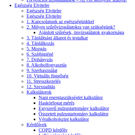
Egészség Elvitelre
Egészség Elvitelre
Egészség Elvitelre
1. Kapcsolatunk az egészségünkkel
2. Milyen szűrővizsgálatokra van szükségünk?
Ajánlott szűrések, önvizsgálatok gyakorisága
3. Tápláltsági állapot és testalkat
4. Táplálkozás
5. Mozgás
6. Szájhigiéné
7. Dohányzás
8. Alkoholfogyasztás
9. Szerhasználat
10. Virtuális függőség
11. Stresszkezelés
12. Szexualitás
Kalkulátorok
Napi energiaszükséglet kalkulátor
Haskörfogat mérés
Egyszerű pulzustartomány kalkulátor
Összetett pulzustartomány kalkulátor
Véralkoholszint kalkulátor
Kérdőívek
COPD kérdőív