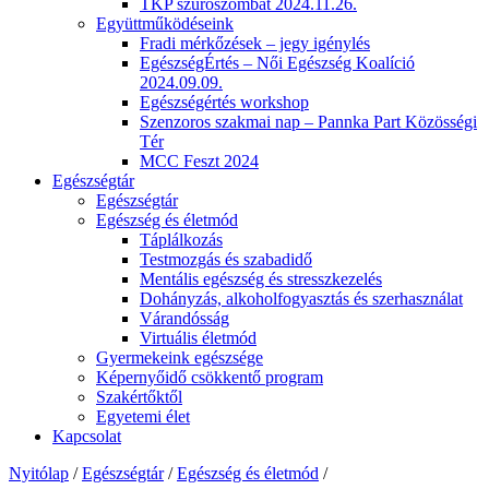
TKP szűrőszombat 2024.11.26.
Együttműködéseink
Fradi mérkőzések – jegy igénylés
EgészségÉrtés – Női Egészség Koalíció
2024.09.09.
Egészségértés workshop
Szenzoros szakmai nap – Pannka Part Közösségi
Tér
MCC Feszt 2024
Egészségtár
Egészségtár
Egészség és életmód
Táplálkozás
Testmozgás és szabadidő
Mentális egészség és stresszkezelés
Dohányzás, alkoholfogyasztás és szerhasználat
Várandósság
Virtuális életmód
Gyermekeink egészsége
Képernyőidő csökkentő program
Szakértőktől
Egyetemi élet
Kapcsolat
Nyitólap
/
Egészségtár
/
Egészség és életmód
/