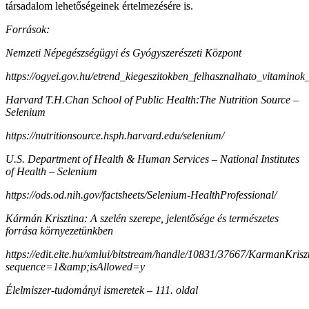
társadalom lehetőségeinek értelmezésére is.
Források:
Nemzeti Népegészségügyi és Gyógyszerészeti Központ
https://ogyei.gov.hu/etrend_kiegeszitokben_felhasznalhato_vitamin
Harvard T.H.Chan School of Public Health:The Nutrition Source –
Selenium
https://nutritionsource.hsph.harvard.edu/selenium/
U.S. Department of Health & Human Services – National Institutes
of Health – Selenium
https://ods.od.nih.gov/factsheets/Selenium-HealthProfessional/
Kármán Krisztina: A szelén szerepe, jelentősége és természetes
forrása környezetünkben
https://edit.elte.hu/xmlui/bitstream/handle/10831/37667/KarmanKrisz
sequence=1&amp;isAllowed=y
Élelmiszer-tudományi ismeretek – 111. oldal