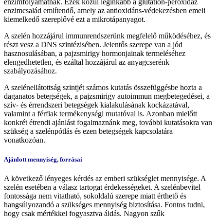
enzimfolyamatnak. Ezek közül leginkább a glutation-peroxidáz
enzimcsalád említendő, amely az antioxidáns-védekezésben emeli
kiemelkedő szereplővé ezt a mikrotápanyagot.
A szelén hozzájárul immunrendszerünk megfelelő működéséhez, és
részt vesz a DNS szintézisében. Jelentős szerepe van a jód
hasznosulásában, a pajzsmirigy hormonjainak termeléséhez
elengedhetetlen, és ezáltal hozzájárul az anyagcserénk
szabályozásához.
A szelénellátottság szintjét számos kutatás összefüggésbe hozta a
daganatos betegségek, a pajzsmirigy autoimmun megbetegedései, a
szív- és érrendszeri betegségek kialakulásának kockázatával,
valamint a férfiak termékenységi mutatóval is. Azonban mielőtt
konkrét étrendi ajánlást fogalmaznánk meg, további kutatásokra van
szükség a szelénpótlás és ezen betegségek kapcsolatára
vonatkozóan.
Ajánlott mennyiség, forrásai
A következő lényeges kérdés az emberi szükséglet mennyisége. A
szelén esetében a válasz tartogat érdekességeket. A szelénbevitel
fontossága nem vitatható, sokoldalú szerepe miatt érthető és
hangsúlyozandó a szükséges mennyiség biztosítása. Fontos tudni,
hogy csak mértékkel fogyasztva áldás. Nagyon szűk