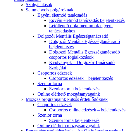
Szolgáltatások
Semmelweis polgároknak
Egyéni életmód tanácsadás
Egyéni életmód tanácsadás bejelentkezés
Letöltendő dokumentumok egyéni
tanácsadáshoz
Dolgozói Mentális Egészségtanácsadó
Dolgozói Mentális Egészségtanácsadó
bejelentkezés
Dolgozói Mentális Egészségtanácsadó
csoportos foglalkozások
Kiadványok – Dolgozói Tanácsadó
Szolgálat
Csoportos edzések
Csoportos edzések – bejelentkezés
Szenior torna
Szenior torna bejelentkezés
Online elérhető mozgásanyagaink
Mozgás programjaink külsős érdeklődőknek
Csoportos edzések
Csoportos online edzések – bejelentkezés
Szenior torna
Szenior torna bejelentkezés
Online elérhető mozgásanyagaink
Prevenciós szolgáltatások – Az Ön igényeire szabva!