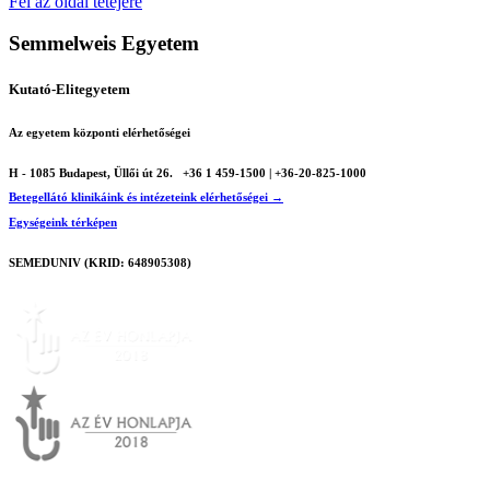
Print
Fel az oldal tetejére
Semmelweis Egyetem
Kutató-Elitegyetem
Az egyetem központi elérhetőségei
H - 1085 Budapest, Üllői út 26.
+36 1 459-1500 | +36-20-825-1000
Betegellátó klinikáink és intézeteink elérhetőségei →
Egységeink térképen
SEMEDUNIV (KRID: 648905308)