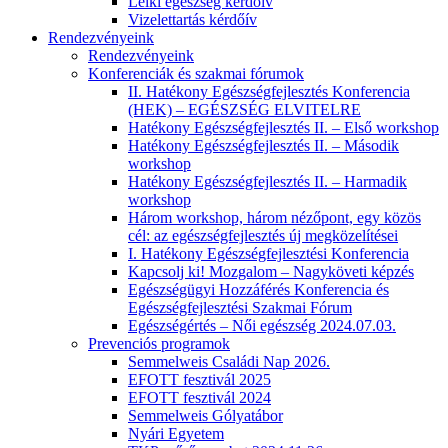
Lelki egészség kérdőív
Vizelettartás kérdőív
Rendezvényeink
Rendezvényeink
Konferenciák és szakmai fórumok
II. Hatékony Egészségfejlesztés Konferencia
(HEK) – EGÉSZSÉG ELVITELRE
Hatékony Egészségfejlesztés II. – Első workshop
Hatékony Egészségfejlesztés II. – Második
workshop
Hatékony Egészségfejlesztés II. – Harmadik
workshop
Három workshop, három nézőpont, egy közös
cél: az egészségfejlesztés új megközelítései
I. Hatékony Egészségfejlesztési Konferencia
Kapcsolj ki! Mozgalom – Nagyköveti képzés
Egészségügyi Hozzáférés Konferencia és
Egészségfejlesztési Szakmai Fórum
Egészségértés – Női egészség 2024.07.03.
Prevenciós programok
Semmelweis Családi Nap 2026.
EFOTT fesztivál 2025
EFOTT fesztivál 2024
Semmelweis Gólyatábor
Nyári Egyetem