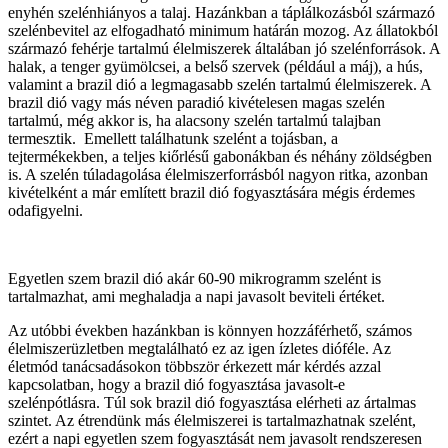
enyhén szelénhiányos a talaj. Hazánkban a táplálkozásból származó
szelénbevitel az elfogadható minimum határán mozog. Az állatokból
származó fehérje tartalmú élelmiszerek általában jó szelénforrások. A
halak, a tenger gyümölcsei, a belső szervek (például a máj), a hús,
valamint a brazil dió a legmagasabb szelén tartalmú élelmiszerek. A
brazil dió vagy más néven paradió kivételesen magas szelén
tartalmú, még akkor is, ha alacsony szelén tartalmú talajban
termesztik. Emellett találhatunk szelént a tojásban, a
tejtermékekben, a teljes kiőrlésű gabonákban és néhány zöldségben
is. A szelén túladagolása élelmiszerforrásból nagyon ritka, azonban
kivételként a már említett brazil dió fogyasztására mégis érdemes
odafigyelni.
Egyetlen szem brazil dió akár 60-90 mikrogramm szelént is
tartalmazhat, ami meghaladja a napi javasolt beviteli értéket.
Az utóbbi években hazánkban is könnyen hozzáférhető, számos
élelmiszerüzletben megtalálható ez az igen ízletes dióféle. Az
életmód tanácsadásokon többször érkezett már kérdés azzal
kapcsolatban, hogy a brazil dió fogyasztása javasolt-e
szelénpótlásra. Túl sok brazil dió fogyasztása elérheti az ártalmas
szintet. Az étrendünk más élelmiszerei is tartalmazhatnak szelént,
ezért a napi egyetlen szem fogyasztását nem javasolt rendszeresen