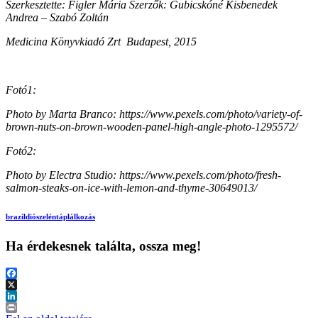
Szerkesztette: Figler Mária Szerzők: Gubicskóné Kisbenedek
Andrea – Szabó Zoltán
Medicina Könyvkiadó Zrt Budapest, 2015
Fotó1:
Photo by Marta Branco: https://www.pexels.com/photo/variety-of-
brown-nuts-on-brown-wooden-panel-high-angle-photo-1295572/
Fotó2:
Photo by Electra Studio: https://www.pexels.com/photo/fresh-
salmon-steaks-on-ice-with-lemon-and-thyme-30649013/
brazildió
szelén
táplálkozás
Ha érdekesnek találta, ossza meg!
Facebook
X
LinkedIn