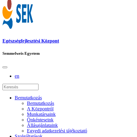
Egészségfejlesztési Központ
Semmelweis Egyetem
en
Bemutatkozás
Bemutatkozás
A Központról
Munkatársaink
Önkénteseink
Állásajánlataink
Egyedi adatkezelési tájékoztató
Szolgáltatások