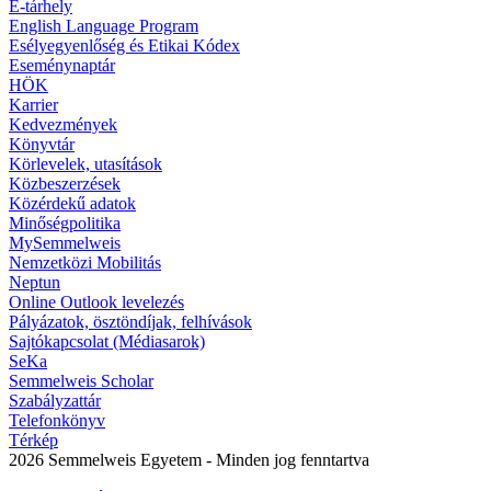
E-tárhely
English Language Program
Esélyegyenlőség és Etikai Kódex
Eseménynaptár
HÖK
Karrier
Kedvezmények
Könyvtár
Körlevelek, utasítások
Közbeszerzések
Közérdekű adatok
Minőségpolitika
MySemmelweis
Nemzetközi Mobilitás
Neptun
Online Outlook levelezés
Pályázatok, ösztöndíjak, felhívások
Sajtókapcsolat (Médiasarok)
SeKa
Semmelweis Scholar
Szabályzattár
Telefonkönyv
Térkép
2026 Semmelweis Egyetem - Minden jog fenntartva