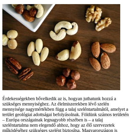
Érdekességekben bővelkedik az is, hogyan juthatunk hozzá a
szükséges mennyiséghez. Az élelmiszerekben lévő szelén
mennyisége nagymértékben függ a talaj szeléntartalmától, amelyet a
terület geológiai adottságai befolyásolnak. Földünk számos területén
– Európa országainak legnagyobb részében is – a talaj
szeléntartalma nem elegendő ahhoz, hogy az élő szervezetek
működéséhez szükséges szelént biztosítsa. Magyarországon is