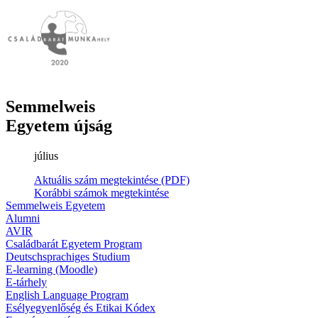
Semmelweis
Egyetem újság
július
Aktuális szám megtekintése (PDF)
Korábbi számok megtekintése
Semmelweis Egyetem
Alumni
AVIR
Családbarát Egyetem Program
Deutschsprachiges Studium
E-learning (Moodle)
E-tárhely
English Language Program
Esélyegyenlőség és Etikai Kódex