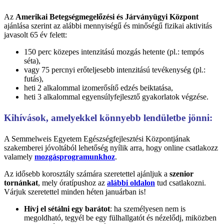
Az
Amerikai Betegségmegelőzési és Járványügyi Központ
ajánlása szerint az alábbi mennyiségű és minőségű fizikai aktivitás
javasolt 65 év felett:
150 perc közepes intenzitású mozgás hetente (pl.: tempós
séta),
vagy 75 percnyi erőteljesebb intenzitású tevékenység (pl.:
futás),
heti 2 alkalommal izomerősítő edzés beiktatása,
heti 3 alkalommal egyensúlyfejlesztő gyakorlatok végzése.
Kihívások, amelyekkel könnyebb lendületbe jönni:
A Semmelweis Egyetem Egészségfejlesztési Központjának
szakemberei jóvoltából lehetőség nyílik arra, hogy online csatlakozz
valamely
mozgásprogramunkhoz
.
Az idősebb korosztály számára szeretettel ajánljuk a
szenior
tornánkat
, mely óratípushoz az
alábbi oldalon
tud csatlakozni.
Várjuk szeretettel minden héten januárban is!
Hívj el sétálni egy barátot
: ha személyesen nem is
megoldható, tegyél be egy fülhallgatót és nézelődj, miközben