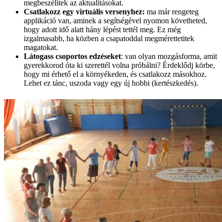
megbeszélitek az aktualitásokat.
Csatlakozz egy virtuális versenyhez:
ma már rengeteg
applikáció van, aminek a segítségével nyomon követheted,
hogy adott idő alatt hány lépést tettél meg. Ez még
izgalmasabb, ha közben a csapatoddal megmérettetitek
magatokat.
Látogass csoportos edzéseket
: van olyan mozgásforma, amit
gyerekkorod óta ki szerettél volna próbálni? Érdeklődj körbe,
hogy mi érhető el a környékeden, és csatlakozz másokhoz.
Lehet ez tánc, uszoda vagy egy új hobbi (kertészkedés).