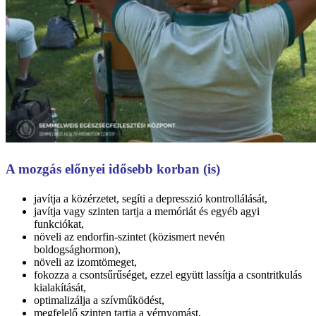
A mozgás előnyei idősebb korban (is)
javítja a közérzetet, segíti a depresszió kontrollálását,
javítja vagy szinten tartja a memóriát és egyéb agyi
funkciókat,
növeli az endorfin-szintet (közismert nevén
boldogsághormon),
növeli az izomtömeget,
fokozza a csontsűrűséget, ezzel együtt lassítja a csontritkulás
kialakítását,
optimalizálja a szívműködést,
megfelelő szinten tartja a vérnyomást,