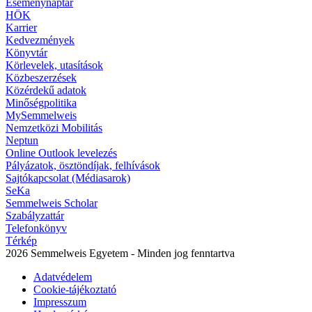
Eseménynaptár
HÖK
Karrier
Kedvezmények
Könyvtár
Körlevelek, utasítások
Közbeszerzések
Közérdekű adatok
Minőségpolitika
MySemmelweis
Nemzetközi Mobilitás
Neptun
Online Outlook levelezés
Pályázatok, ösztöndíjak, felhívások
Sajtókapcsolat (Médiasarok)
SeKa
Semmelweis Scholar
Szabályzattár
Telefonkönyv
Térkép
2026 Semmelweis Egyetem - Minden jog fenntartva
Adatvédelem
Cookie-tájékoztató
Impresszum