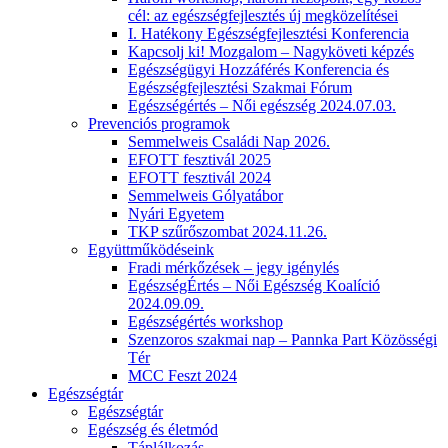
cél: az egészségfejlesztés új megközelítései
I. Hatékony Egészségfejlesztési Konferencia
Kapcsolj ki! Mozgalom – Nagyköveti képzés
Egészségügyi Hozzáférés Konferencia és
Egészségfejlesztési Szakmai Fórum
Egészségértés – Női egészség 2024.07.03.
Prevenciós programok
Semmelweis Családi Nap 2026.
EFOTT fesztivál 2025
EFOTT fesztivál 2024
Semmelweis Gólyatábor
Nyári Egyetem
TKP szűrőszombat 2024.11.26.
Együttműködéseink
Fradi mérkőzések – jegy igénylés
EgészségÉrtés – Női Egészség Koalíció
2024.09.09.
Egészségértés workshop
Szenzoros szakmai nap – Pannka Part Közösségi
Tér
MCC Feszt 2024
Egészségtár
Egészségtár
Egészség és életmód
Táplálkozás