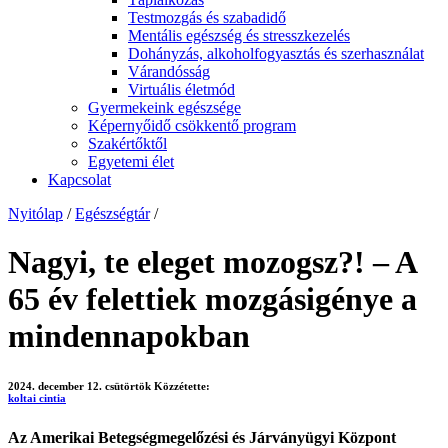
Testmozgás és szabadidő
Mentális egészség és stresszkezelés
Dohányzás, alkoholfogyasztás és szerhasználat
Várandósság
Virtuális életmód
Gyermekeink egészsége
Képernyőidő csökkentő program
Szakértőktől
Egyetemi élet
Kapcsolat
Nyitólap
/
Egészségtár
/
Nagyi, te eleget mozogsz?! – A
65 év felettiek mozgásigénye a
mindennapokban
2024. december 12. csütörtök
Közzétette:
koltai cintia
Az Amerikai Betegségmegelőzési és Járványügyi Központ