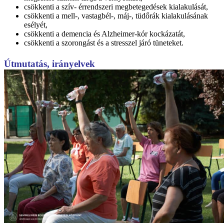
csökkenti a szív- érrendszeri megbetegedések kialakulását,
csökkenti a mell-, vastagbél-, máj-, tüdőrák kialakulásának
esélyét,
csökkenti a demencia és Alzheimer-kór kockázatát,
csökkenti a szorongást és a stresszel járó tüneteket.
Útmutatás, irányelvek