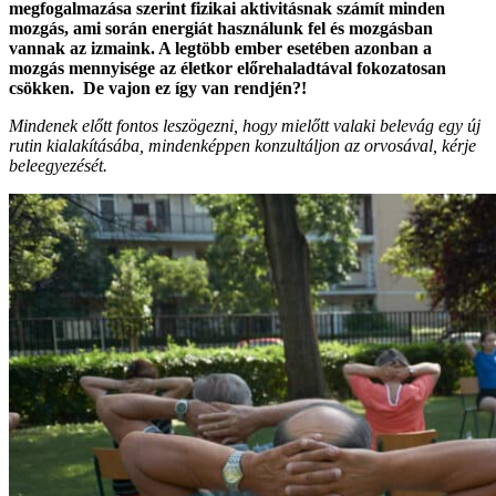
megfogalmazása szerint fizikai aktivitásnak számít minden
mozgás, ami során energiát használunk fel és mozgásban
vannak az izmaink. A legtöbb ember esetében azonban a
mozgás mennyisége az életkor előrehaladtával fokozatosan
csökken. De vajon ez így van rendjén?!
Mindenek előtt fontos leszögezni, hogy mielőtt valaki belevág egy új
rutin kialakításába, mindenképpen konzultáljon az orvosával, kérje
beleegyezését.