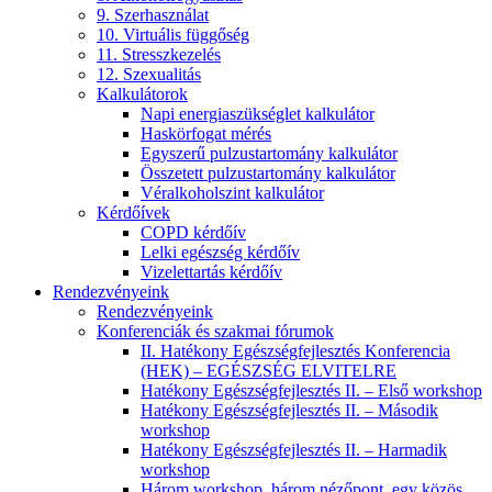
9. Szerhasználat
10. Virtuális függőség
11. Stresszkezelés
12. Szexualitás
Kalkulátorok
Napi energiaszükséglet kalkulátor
Haskörfogat mérés
Egyszerű pulzustartomány kalkulátor
Összetett pulzustartomány kalkulátor
Véralkoholszint kalkulátor
Kérdőívek
COPD kérdőív
Lelki egészség kérdőív
Vizelettartás kérdőív
Rendezvényeink
Rendezvényeink
Konferenciák és szakmai fórumok
II. Hatékony Egészségfejlesztés Konferencia
(HEK) – EGÉSZSÉG ELVITELRE
Hatékony Egészségfejlesztés II. – Első workshop
Hatékony Egészségfejlesztés II. – Második
workshop
Hatékony Egészségfejlesztés II. – Harmadik
workshop
Három workshop, három nézőpont, egy közös