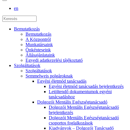
en
Bemutatkozás
Bemutatkozás
A Központról
Munkatársaink
Önkénteseink
Állásajánlataink
Egyedi adatkezelési tájékoztató
Szolgáltatások
Szolgáltatások
Semmelweis polgároknak
Egyéni életmód tanácsadás
Egyéni életmód tanácsadás bejelentkezés
Letöltendő dokumentumok egyéni
tanácsadáshoz
Dolgozói Mentális Egészségtanácsadó
Dolgozói Mentális Egészségtanácsadó
bejelentkezés
Dolgozói Mentális Egészségtanácsadó
csoportos foglalkozások
Kiadványok – Dolgozói Tanácsadó