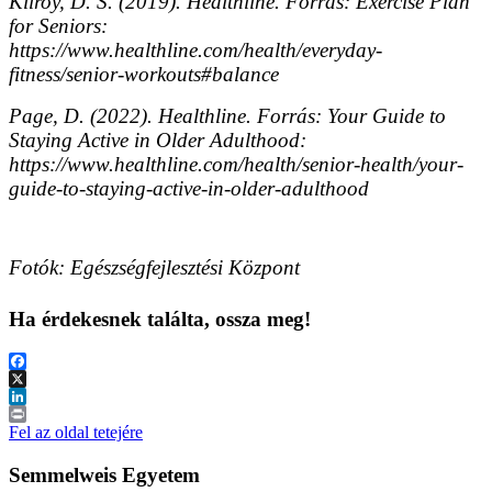
Kilroy, D. S. (2019). Healthline. Forrás: Exercise Plan
for Seniors:
https://www.healthline.com/health/everyday-
fitness/senior-workouts#balance
Page, D. (2022). Healthline. Forrás: Your Guide to
Staying Active in Older Adulthood:
https://www.healthline.com/health/senior-health/your-
guide-to-staying-active-in-older-adulthood
Fotók: Egészségfejlesztési Központ
Ha érdekesnek találta, ossza meg!
Facebook
X
LinkedIn
Print
Fel az oldal tetejére
Semmelweis Egyetem