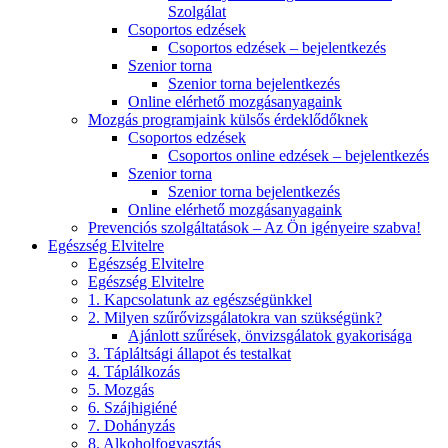
Szolgálat
Csoportos edzések
Csoportos edzések – bejelentkezés
Szenior torna
Szenior torna bejelentkezés
Online elérhető mozgásanyagaink
Mozgás programjaink külsős érdeklődőknek
Csoportos edzések
Csoportos online edzések – bejelentkezés
Szenior torna
Szenior torna bejelentkezés
Online elérhető mozgásanyagaink
Prevenciós szolgáltatások – Az Ön igényeire szabva!
Egészség Elvitelre
Egészség Elvitelre
Egészség Elvitelre
1. Kapcsolatunk az egészségünkkel
2. Milyen szűrővizsgálatokra van szükségünk?
Ajánlott szűrések, önvizsgálatok gyakorisága
3. Tápláltsági állapot és testalkat
4. Táplálkozás
5. Mozgás
6. Szájhigiéné
7. Dohányzás
8. Alkoholfogyasztás