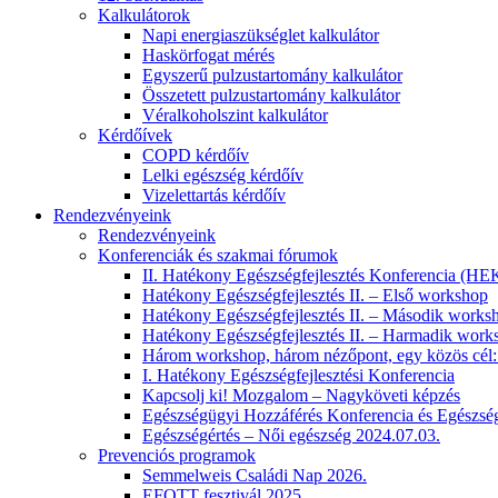
Kalkulátorok
Napi energiaszükséglet kalkulátor
Haskörfogat mérés
Egyszerű pulzustartomány kalkulátor
Összetett pulzustartomány kalkulátor
Véralkoholszint kalkulátor
Kérdőívek
COPD kérdőív
Lelki egészség kérdőív
Vizelettartás kérdőív
Rendezvényeink
Rendezvényeink
Konferenciák és szakmai fórumok
II. Hatékony Egészségfejlesztés Konferencia
Hatékony Egészségfejlesztés II. – Első workshop
Hatékony Egészségfejlesztés II. – Második works
Hatékony Egészségfejlesztés II. – Harmadik work
Három workshop, három nézőpont, egy közös cél: a
I. Hatékony Egészségfejlesztési Konferencia
Kapcsolj ki! Mozgalom – Nagyköveti képzés
Egészségügyi Hozzáférés Konferencia és Egészség
Egészségértés – Női egészség 2024.07.03.
Prevenciós programok
Semmelweis Családi Nap 2026.
EFOTT fesztivál 2025