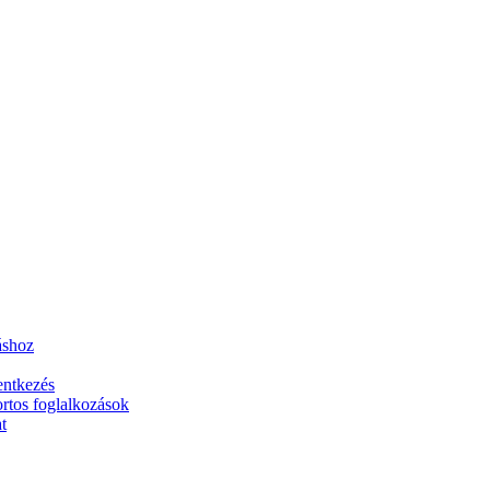
áshoz
entkezés
rtos foglalkozások
t