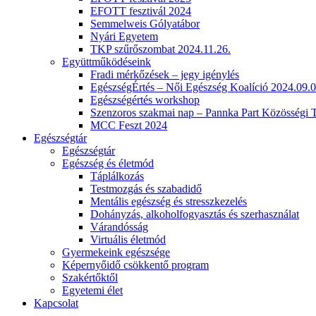
EFOTT fesztivál 2024
Semmelweis Gólyatábor
Nyári Egyetem
TKP szűrőszombat 2024.11.26.
Együttműködéseink
Fradi mérkőzések – jegy igénylés
EgészségÉrtés – Női Egészség Koalíció 2024.09.0
Egészségértés workshop
Szenzoros szakmai nap – Pannka Part Közösségi 
MCC Feszt 2024
Egészségtár
Egészségtár
Egészség és életmód
Táplálkozás
Testmozgás és szabadidő
Mentális egészség és stresszkezelés
Dohányzás, alkoholfogyasztás és szerhasználat
Várandósság
Virtuális életmód
Gyermekeink egészsége
Képernyőidő csökkentő program
Szakértőktől
Egyetemi élet
Kapcsolat