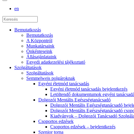
en
Bemutatkozás
Bemutatkozás
A Központról
Munkatársaink
Önkénteseink
Állásajánlataink
Egyedi adatkezelési tájékoztató
Szolgáltatások
Szolgáltatások
Semmelweis polgároknak
Egyéni életmód tanácsadás
Egyéni életmód tanácsadás bejelentkezés
Letöltendő dokumentumok egyéni tanácsad
Dolgozói Mentális Egészségtanácsadó
Dolgozói Mentális Egészségtanácsadó bejel
Dolgozói Mentális Egészségtanácsadó csopo
Kiadványok – Dolgozói Tanácsadó Szolgála
Csoportos edzések
Csoportos edzések – bejelentkezés
Szenior torna