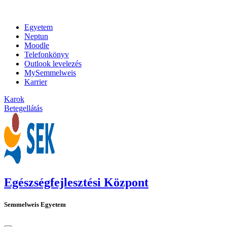
Egyetem
Neptun
Moodle
Telefonkönyv
Outlook levelezés
MySemmelweis
Karrier
Karok
Betegellátás
Egészségfejlesztési Központ
Semmelweis Egyetem