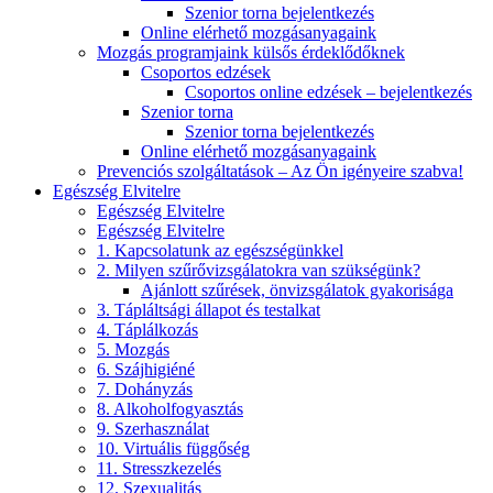
Szenior torna bejelentkezés
Online elérhető mozgásanyagaink
Mozgás programjaink külsős érdeklődőknek
Csoportos edzések
Csoportos online edzések – bejelentkezés
Szenior torna
Szenior torna bejelentkezés
Online elérhető mozgásanyagaink
Prevenciós szolgáltatások – Az Ön igényeire szabva!
Egészség Elvitelre
Egészség Elvitelre
Egészség Elvitelre
1. Kapcsolatunk az egészségünkkel
2. Milyen szűrővizsgálatokra van szükségünk?
Ajánlott szűrések, önvizsgálatok gyakorisága
3. Tápláltsági állapot és testalkat
4. Táplálkozás
5. Mozgás
6. Szájhigiéné
7. Dohányzás
8. Alkoholfogyasztás
9. Szerhasználat
10. Virtuális függőség
11. Stresszkezelés
12. Szexualitás