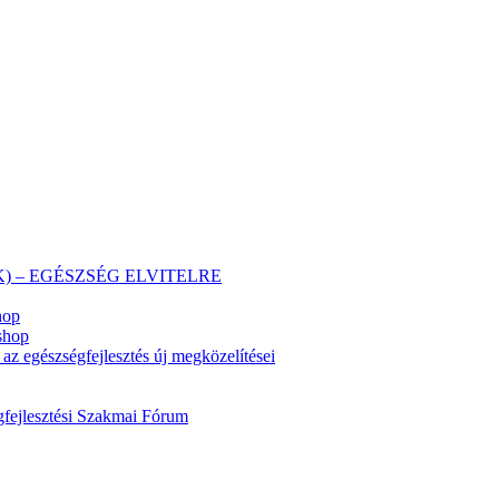
 (HEK) – EGÉSZSÉG ELVITELRE
hop
shop
z egészségfejlesztés új megközelítései
fejlesztési Szakmai Fórum