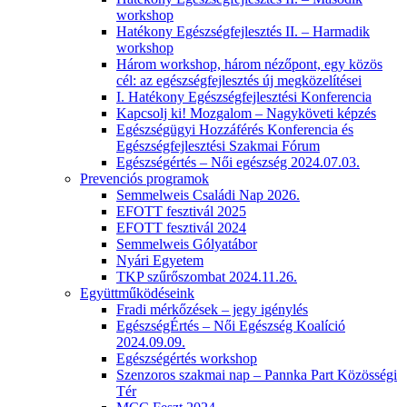
workshop
Hatékony Egészségfejlesztés II. – Harmadik
workshop
Három workshop, három nézőpont, egy közös
cél: az egészségfejlesztés új megközelítései
I. Hatékony Egészségfejlesztési Konferencia
Kapcsolj ki! Mozgalom – Nagyköveti képzés
Egészségügyi Hozzáférés Konferencia és
Egészségfejlesztési Szakmai Fórum
Egészségértés – Női egészség 2024.07.03.
Prevenciós programok
Semmelweis Családi Nap 2026.
EFOTT fesztivál 2025
EFOTT fesztivál 2024
Semmelweis Gólyatábor
Nyári Egyetem
TKP szűrőszombat 2024.11.26.
Együttműködéseink
Fradi mérkőzések – jegy igénylés
EgészségÉrtés – Női Egészség Koalíció
2024.09.09.
Egészségértés workshop
Szenzoros szakmai nap – Pannka Part Közösségi
Tér