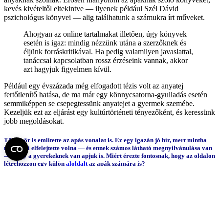
kevés kivételtől eltekintve — ilyenek például Szél Dávid
pszichológus könyvei — alig találhatunk a számukra írt műveket.
Ahogyan az online tartalmakat illetően, úgy könyvek
esetén is igaz: mindig nézzünk utána a szerzőknek és
éljünk forráskritikával. Ha pedig valamilyen javaslattal,
tanáccsal kapcsolatban rossz érzéseink vannak, akkor
azt hagyjuk figyelmen kívül.
Például egy évszázada még elfogadott tézis volt az anyatej
fertőtlenítő hatása, de ma már egy könnycsatorna-gyulladás esetén
semmiképpen se csepegtessünk anyatejet a gyermek szemébe.
Kezeljük ezt az eljárást egy kultúrtörténeti tényezőként, és keressünk
jobb megoldásokat.
Többször is említette az apás vonalat is. Ez egy igazán jó hír, mert mintha
mindenki elfelejtette volna — és ennek számos látható megnyilvánulása van
—, hogy a gyerekeknek van apjuk is. Miért érezte fontosnak, hogy az oldalon
létrehozzon egy külön
aloldalt
az apák számára is?
Fontosnak tartom az apák szerepét a gyerekek életében, és ha én
férfi volnék, harcolnék azért, hogy az apák nagyobb szerepet
kapjanak. Ha pedig a gyerekek oldaláról közelítünk, akkor az az
igazság, hogy a gyerek világa egy apával és egy anyával válik
teljessé.