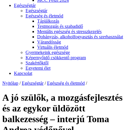
MCC Feszt 2024
Egészségtár
Egészségtár
Egészség és életmód
Táplálkozás
Testmozgás és szabadidő
Mentális egészség és stresszkezelés
Dohányzás, alkoholfogyasztás és szerhasználat
Várandósság
Virtuális életmód
Gyermekeink egészsége
Képernyőidő csökkentő program
Szakértőktől
Egyetemi élet
Kapcsolat
Nyitólap
/
Egészségtár
/
Egészség és életmód
/
A jó szülők, a mozgásfejlesztés
és az egykor üldözött
balkezesség – interjú Toma
Andrea védőnővel