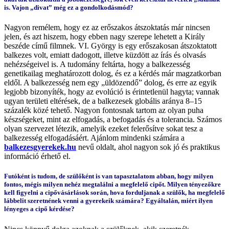
is. Vajon „divat” még ez a gondolkodásmód?
Nagyon remélem, hogy ez az erőszakos átszoktatás már nincsen
jelen, és azt hiszem, hogy ebben nagy szerepe lehetett a Király
beszéde című filmnek. VI. György is egy erőszakosan átszoktatott
balkezes volt, emiatt dadogott, illetve küzdött az írás és olvasás
nehézségeivel is. A tudomány feltárta, hogy a balkezesség
genetikailag meghatározott dolog, és ez a kérdés már magzatkorban
eldől. A balkezesség nem egy „üldözendő” dolog, és erre az egyik
legjobb bizonyíték, hogy az evolúció is érintetlenül hagyta; vannak
ugyan területi eltérések, de a balkezesek globális aránya 8–15
százalék közé tehető. Nagyon fontosnak tartom az olyan puha
készségeket, mint az elfogadás, a befogadás és a tolerancia. Számos
olyan szervezet létezik, amelyik ezeket felerősítve sokat tesz a
balkezesség elfogadásáért. Ajánlom mindenki számára a
balkezesgyerekek.hu
nevű oldalt, ahol nagyon sok jó és praktikus
információ érhető el.
Futóként is tudom, de szülőként is van tapasztalatom abban, hogy milyen
fontos, mégis milyen nehéz megtalálni a megfelelő cipőt. Milyen tényezőkre
kell figyelni a cipővásárlások során, hova forduljanak a szülők, ha megfelelő
lábbelit szeretnének venni a gyerekeik számára? Egyáltalán, miért ilyen
lényeges a cipő kérdése?