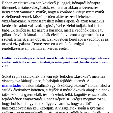
Ebben az életszakaszban kötelező jelleggel, hónapról hónapra
történnek a státuszvizsgálatok, és ma már abban a szerencsés
helyzetben vannak a szülők, hogy a korábban kifejlesztett szülői
észlelőrendszernek köszönhetően aktív részesei lehetnek a
vizsgálatoknak. A rendszeresített státuszlapok, és azok tematikus
kérdéseire adott válaszok segítségével észlelni tudják, hol tart a
babájuk fejlődése. Ez azért is hasznos, mert a védőnők csak egy
pillanatfelvételt látnak a babák életéből, viszont a gyermekeket a
szüleik ismerik a legjobban. Ezt követően kerül sor a védőnői és az
orvosi vizsgálatra. Természetesen a védőnői szolgálat mindig
rendelkezésre áll, bármilyen kérdés esetén.
Említette az esetleges eltérések korai felfedezésének szükségességét; ebben az
esetben mit értük normalitás alatt, és mire gondoljunk, ha eltérésekről van
szó?
Sokat segít a szülőknek, ha van egy fejlődési „kisokos”, melyhez
viszonyítva láthatják a saját babájuk fejlődési ütemét. A
mamata.hu
oldalon található egy „Szülőség okosan” aloldal, ahol a
szülők életkorhoz kötötten, a fejlődési mérföldkövek alapján tudnak
tájékozódni a gyermekük testi, érzelmi, lelki, kognitív és szexuális
fejlődésének szakaszairól. Ehhez képest szükséges meghatározni,
hogy hol is tart a gyermek, figyelve arra is, hogy a „-tól”, „-ig”
határokat óvatosan kell kezeljük. A vizsgálatok során a gyermek
születése után megnézzük — és ezt már a szülők is megtehetik — a