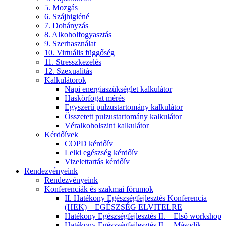
5. Mozgás
6. Szájhigiéné
7. Dohányzás
8. Alkoholfogyasztás
9. Szerhasználat
10. Virtuális függőség
11. Stresszkezelés
12. Szexualitás
Kalkulátorok
Napi energiaszükséglet kalkulátor
Haskörfogat mérés
Egyszerű pulzustartomány kalkulátor
Összetett pulzustartomány kalkulátor
Véralkoholszint kalkulátor
Kérdőívek
COPD kérdőív
Lelki egészség kérdőív
Vizelettartás kérdőív
Rendezvényeink
Rendezvényeink
Konferenciák és szakmai fórumok
II. Hatékony Egészségfejlesztés Konferencia
(HEK) – EGÉSZSÉG ELVITELRE
Hatékony Egészségfejlesztés II. – Első workshop
Hatékony Egészségfejlesztés II. – Második