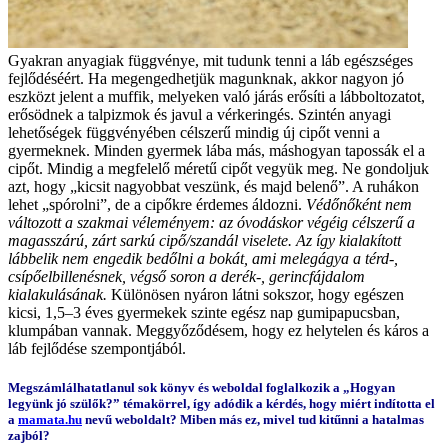
Gyakran anyagiak függvénye, mit tudunk tenni a láb egészséges
fejlődéséért. Ha megengedhetjük magunknak, akkor nagyon jó
eszközt jelent a muffik, melyeken való járás erősíti a lábboltozatot,
erősödnek a talpizmok és javul a vérkeringés. Szintén anyagi
lehetőségek függvényében célszerű mindig új cipőt venni a
gyermeknek. Minden gyermek lába más, máshogyan tapossák el a
cipőt. Mindig a megfelelő méretű cipőt vegyük meg. Ne gondoljuk
azt, hogy „kicsit nagyobbat veszünk, és majd belenő”. A ruhákon
lehet „spórolni”, de a cipőkre érdemes áldozni.
Védőnőként nem
változott a szakmai véleményem: az óvodáskor végéig célszerű a
magasszárú, zárt sarkú cipő/szandál viselete. Az így kialakított
lábbelik nem engedik bedőlni a bokát, ami melegágya a térd-,
csípőelbillenésnek, végső soron a derék-, gerincfájdalom
kialakulásának.
Különösen nyáron látni sokszor, hogy egészen
kicsi, 1,5–3 éves gyermekek szinte egész nap gumipapucsban,
klumpában vannak. Meggyőződésem, hogy ez helytelen és káros a
láb fejlődése szempontjából.
Megszámlálhatatlanul sok könyv és weboldal foglalkozik a „Hogyan
legyünk jó szülők?” témakörrel, így adódik a kérdés, hogy miért indította el
a
mamata.hu
nevű weboldalt? Miben más ez, mivel tud kitűnni a hatalmas
zajból?