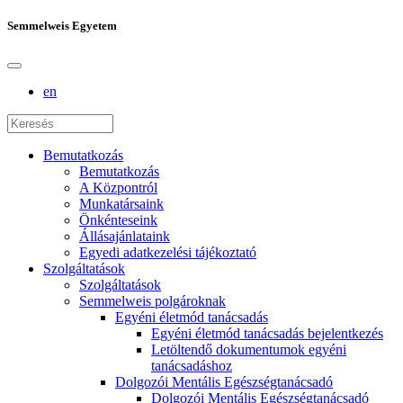
Semmelweis Egyetem
en
Bemutatkozás
Bemutatkozás
A Központról
Munkatársaink
Önkénteseink
Állásajánlataink
Egyedi adatkezelési tájékoztató
Szolgáltatások
Szolgáltatások
Semmelweis polgároknak
Egyéni életmód tanácsadás
Egyéni életmód tanácsadás bejelentkezés
Letöltendő dokumentumok egyéni
tanácsadáshoz
Dolgozói Mentális Egészségtanácsadó
Dolgozói Mentális Egészségtanácsadó