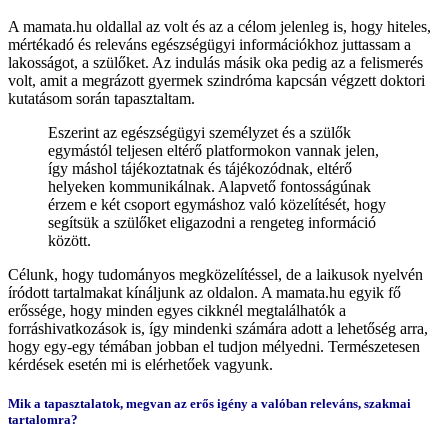
A mamata.hu oldallal az volt és az a célom jelenleg is, hogy hiteles,
mértékadó és releváns egészségügyi információkhoz juttassam a
lakosságot, a szülőket. Az indulás másik oka pedig az a felismerés
volt, amit a megrázott gyermek szindróma kapcsán végzett doktori
kutatásom során tapasztaltam.
Eszerint az egészségügyi személyzet és a szülők
egymástól teljesen eltérő platformokon vannak jelen,
így máshol tájékoztatnak és tájékozódnak, eltérő
helyeken kommunikálnak. Alapvető fontosságúnak
érzem e két csoport egymáshoz való közelítését, hogy
segítsük a szülőket eligazodni a rengeteg információ
között.
Célunk, hogy tudományos megközelítéssel, de a laikusok nyelvén
íródott tartalmakat kínáljunk az oldalon. A mamata.hu egyik fő
erőssége, hogy minden egyes cikknél megtalálhatók a
forráshivatkozások is, így mindenki számára adott a lehetőség arra,
hogy egy-egy témában jobban el tudjon mélyedni. Természetesen
kérdések esetén mi is elérhetőek vagyunk.
Mik a tapasztalatok, megvan az erős igény a valóban releváns, szakmai
tartalomra?