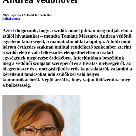
2022. április 12. kedd
Közzétette:
koltai cintia
Azért dolgozunk, hogy a szülők minél jobban meg tudják élni a
szülői hivatásukat – mondta Tománé Mészáros Andrea védőnő,
egyetemi tanársegéd, a mamata.hu oldal alapítója. A több mint
három évtizedes szakmai múlttal rendelkező szakember szerint
a szülői életre való felkészülés elengedhetetlen a család
egységének megőrzése érdekében. Interjúnkban beszéltünk
még a védőnői szolgálat szerepéről és a hivatás mélységeiről, az
idegrendszer és a mozgásfejlődés erős kapcsolatáról, valamint a
kéretlenül tanácsokat adó szülőkkel való helyes
kommunikációról. Végül arról is, hogy vajon üldözendő-e még
a balkezesség.