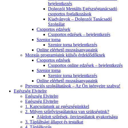
bejelentkezés
Dolgozói Mentális Egészségtanácsadó
csoportos foglalkozások
Kiadványok – Dolgozói Tanácsadó
Szolgálat
Csoportos edzések
Csoportos edzések – bejelentkezés
Szenior torna
Szenior torna bejelentkezés
Online elérhető mozgásanyagaink
Mozgás programjaink külsős érdeklődőknek
Csoportos edzések
Csoportos online edzések – bejelentkezés
Szenior torna
Szenior torna bejelentkezés
Online elérhető mozgásanyagaink
Prevenciós szolgáltatások – Az Ön igényeire szabva!
Egészség Elvitelre
Egészség Elvitelre
Egészség Elvitelre
1. Kapcsolatunk az egészségünkkel
2. Milyen szűrővizsgálatokra van szükségünk?
Ajánlott szűrések, önvizsgálatok gyakorisága
3. Tápláltsági állapot és testalkat
4. Táplálkozás