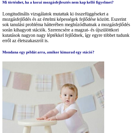
Mi történhet, ha a korai mozgásfejlesztés nem kap kellő figyelmet?
Longitudinális vizsgálatok mutattak ki összefüggéseket a
mozgásfejlődés és az értelmi képességek fejlődése között. Eszerint
sok tanulási probléma hátterében meghúzódhatnak a mozgásfejlődés
során kihagyott stációk. Szerencsére a magzat- és újszülöttkori
kutatások nagyon nagy léptékkel fejlődnek, így egyre többet tudunk
erről az életszakaszról is.
Mondana egy példát arra, amikor kimarad egy stáció?