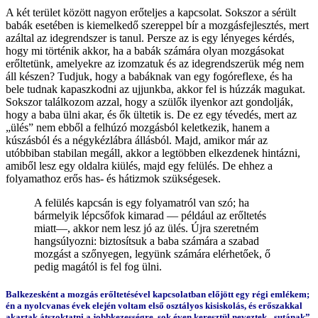
A két terület között nagyon erőteljes a kapcsolat. Sokszor a sérült
babák esetében is kiemelkedő szereppel bír a mozgásfejlesztés, mert
azáltal az idegrendszer is tanul. Persze az is egy lényeges kérdés,
hogy mi történik akkor, ha a babák számára olyan mozgásokat
erőltetünk, amelyekre az izomzatuk és az idegrendszerük még nem
áll készen? Tudjuk, hogy a babáknak van egy fogóreflexe, és ha
bele tudnak kapaszkodni az ujjunkba, akkor fel is húzzák magukat.
Sokszor találkozom azzal, hogy a szülők ilyenkor azt gondolják,
hogy a baba ülni akar, és ők ültetik is. De ez egy tévedés, mert az
„ülés” nem ebből a felhúzó mozgásból keletkezik, hanem a
kúszásból és a négykézlábra állásból. Majd, amikor már az
utóbbiban stabilan megáll, akkor a legtöbben elkezdenek hintázni,
amiből lesz egy oldalra kiülés, majd egy felülés. De ehhez a
folyamathoz erős has- és hátizmok szükségesek.
A felülés kapcsán is egy folyamatról van szó; ha
bármelyik lépcsőfok kimarad — például az erőltetés
miatt—, akkor nem lesz jó az ülés. Újra szeretném
hangsúlyozni: biztosítsuk a baba számára a szabad
mozgást a szőnyegen, legyünk számára elérhetőek, ő
pedig magától is fel fog ülni.
Balkezesként a mozgás erőltetésével kapcsolatban előjött egy régi emlékem;
én a nyolcvanas évek elején voltam első osztályos kisiskolás, és erőszakkal
akartak átszoktatni a jobbkezességre, sok éven keresztül neveztek „sutának”