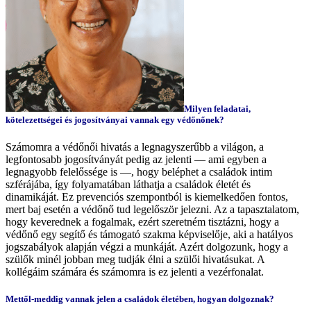
Milyen feladatai,
kötelezettségei és jogosítványai vannak egy védőnőnek?
Számomra a védőnői hivatás a legnagyszerűbb a világon, a
legfontosabb jogosítványát pedig az jelenti — ami egyben a
legnagyobb felelőssége is —, hogy beléphet a családok intim
szférájába, így folyamatában láthatja a családok életét és
dinamikáját. Ez prevenciós szempontból is kiemelkedően fontos,
mert baj esetén a védőnő tud legelőször jelezni. Az a tapasztalatom,
hogy keverednek a fogalmak, ezért szeretném tisztázni, hogy a
védőnő egy segítő és támogató szakma képviselője, aki a hatályos
jogszabályok alapján végzi a munkáját. Azért dolgozunk, hogy a
szülők minél jobban meg tudják élni a szülői hivatásukat. A
kollégáim számára és számomra is ez jelenti a vezérfonalat.
Mettől-meddig vannak jelen a családok életében, hogyan dolgoznak?