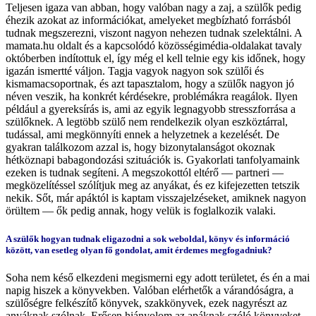
Teljesen igaza van abban, hogy valóban nagy a zaj, a szülők pedig
éhezik azokat az információkat, amelyeket megbízható forrásból
tudnak megszerezni, viszont nagyon nehezen tudnak szelektálni. A
mamata.hu oldalt és a kapcsolódó közösségimédia-oldalakat tavaly
októberben indítottuk el, így még el kell telnie egy kis időnek, hogy
igazán ismertté váljon. Tagja vagyok nagyon sok szülői és
kismamacsoportnak, és azt tapasztalom, hogy a szülők nagyon jó
néven veszik, ha konkrét kérdésekre, problémákra reagálok. Ilyen
például a gyereksírás is, ami az egyik legnagyobb stresszforrása a
szülőknek. A legtöbb szülő nem rendelkezik olyan eszköztárral,
tudással, ami megkönnyíti ennek a helyzetnek a kezelését. De
gyakran találkozom azzal is, hogy bizonytalanságot okoznak
hétköznapi babagondozási szituációk is. Gyakorlati tanfolyamaink
ezeken is tudnak segíteni. A megszokottól eltérő — partneri —
megközelítéssel szólítjuk meg az anyákat, és ez kifejezetten tetszik
nekik. Sőt, már apáktól is kaptam visszajelzéseket, amiknek nagyon
örültem — ők pedig annak, hogy velük is foglalkozik valaki.
A szülők hogyan tudnak eligazodni a sok weboldal, könyv és információ
között, van esetleg olyan fő gondolat, amit érdemes megfogadniuk?
Soha nem késő elkezdeni megismerni egy adott területet, és én a mai
napig hiszek a könyvekben. Valóban elérhetők a várandóságra, a
szülőségre felkészítő könyvek, szakkönyvek, ezek nagyrészt az
anyáknak szólnak. Erősen hiányolom az apáknak szóló könyveket,