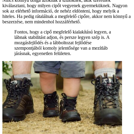
Nincs könnyű dolga azoknak a szülőknek, akik szeretnék
kiválasztani, hogy milyen cipőt vegyenek gyermeküknek. Nagyon
sok az elérhető információ, de nehéz eldönteni, hogy melyik a
hiteles. Ha pedig rátalálnak a megfelelő cipőre, akkor nem könnyű a
beszerzése, nem mindenhol hozzáférhető.
Fontos, hogy a cipő megfelelő kialakítású legyen, a
lábnak stabilitást adjon, és persze legyen szép is. A
mozgásfejlődés és a lábboltozat fejlődése
szempontjából komoly jelentősége van a mezítláb
járásnak, egyenetlen felületen.