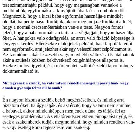
test szimmetriáját; például, hogy egy magasságban vannak-e a
mellbimbók, egyformák-e a kinyújtott lábaik és a combok redői.
Megnézzük, hogy a kicsi baba egyformán használja-e mindkét
oldalát, ha pedig hasra fordítjuk, akkor meg tudja-e fordítani a fejét,
hogy a normál csecsemőtartásban van-e a teste. Nagyon fontos
jelző, hogy a baba normálisan tartja-e a végtagjait, hogyan használja
őket. A hangokra való odafigyelés, az arcra való fixáció képessége is
lényeges kérdés. Eltérésekre utaló jelek például, ha a farpofák redői
nem egyformák, ami jelezhet akár egy veleszületett csípőficamot is.
Az izomtónus akár feszesebb vagy renyhébb változásai is utalhatnak
akár a születés közben bekövetkező oxigénhiányos állapotra is.
Ezekre fontos figyelni, és a már említett szülői észlelői lapon mindez
dokumentálható is.
Mit tegyenek a szülők, ha valamilyen rendellenességet tapasztalnak, vagy
annak a gyanúja felmerül bennük?
Én nagyon bízom a szülők belső megérzéseiben, és mindig arra
bíztatom őket: ha úgy látják, és azt érzik, hogy valami nem stimmel
a babával, akkor mindenképpen menjenek utána, és tárják fel az
esetleges problémákat. Az ellátórendszer ebben támogatást nyújt, és
csak a szakemberek tudják megmondani, hogy minden rendben van-
e, vagy esetleg korai fejlesztésre van szükség.