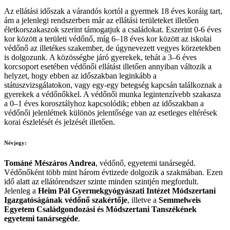
Az ellátási időszak a várandós kortól a gyermek 18 éves koráig tart,
ám a jelenlegi rendszerben már az ellátási területeket illetően
életkorszakaszok szerint támogatjuk a családokat. Eszerint 0-6 éves
kor között a területi védőnő, míg 6–18 éves kor között az iskolai
védőnő az illetékes szakember, de úgynevezett vegyes körzetekben
is dolgozunk. A közösségbe járó gyerekek, tehát a 3–6 éves
korcsoport esetében védőnői ellátást illetően annyiban változik a
helyzet, hogy ebben az időszakban leginkább a
státuszvizsgálatokon, vagy egy-egy betegség kapcsán találkoznak a
gyerekek a védőnőkkel. A védőnői munka legintenzívebb szakasza
a 0–1 éves korosztályhoz kapcsolódik; ebben az időszakban a
védőnői jelenlétnek különös jelentősége van az esetleges eltérések
korai észlelését és jelzését illetően.
Névjegy:
Tománé Mészáros Andrea
, védőnő, egyetemi tanársegéd.
Védőnőként több mint három évtizede dolgozik a szakmában. Ezen
idő alatt az ellátórendszer szinte minden szintjén megfordult.
Jelenleg a
Heim Pál Gyermekgyógyászati Intézet Módszertani
Igazgatóságának védőnő szakértője
, illetve a
Semmelweis
Egyetem Családgondozási és Módszertani Tanszékének
egyetemi tanársegéde
.