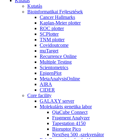
Kutatás
Kutatás
Bioinformatikai Fejlesztések
Cancer Hallmarks
Kaplan-Meier plotter
ROC plotter
SCPlotter
TNM plotter
Covidoutcome
muTarget
Recurrence Online
Multiple Testing
Scientometrics
EpigenPlot
MetaAnalysisOnline
AIRA
CIDER
Core facility
GALAXY server
Molekuláris genetika labor
QiaCube Connect
Fragment Analyzer
Tapestation 4150
Bioruptor Pico
NextSeq 500 -szekvenátor