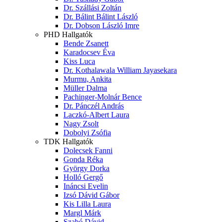
Dr. Szállási Zoltán
Dr. Bálint Bálint László
Dr. Dobson László Imre
PHD Hallgatók
Bende Zsanett
Karadocsev Éva
Kiss Luca
Dr. Kothalawala William Jayasekara
Murmu, Ankita
Müller Dalma
Pachinger-Molnár Bence
Dr. Pánczél András
Laczkó-Albert Laura
Nagy Zsolt
Dobolyi Zsófia
TDK Hallgatók
Dolecsek Fanni
Gonda Réka
György Dorka
Holló Gergő
Ináncsi Evelin
Izsó Dávid Gábor
Kis Lilla Laura
Margl Márk
Szabó Dávid