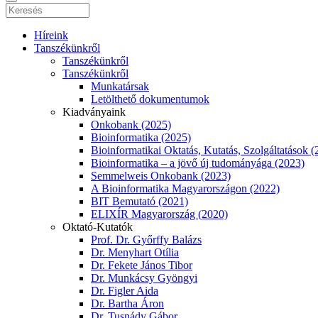
Híreink
Tanszékünkről
Tanszékünkről
Tanszékünkről
Munkatársak
Letölthető dokumentumok
Kiadványaink
Onkobank (2025)
Bioinformatika (2025)
Bioinformatikai Oktatás, Kutatás, Szolgáltatások (
Bioinformatika – a jövő új tudományága (2023)
Semmelweis Onkobank (2023)
A Bioinformatika Magyarországon (2022)
BIT Bemutató (2021)
ELIXÍR Magyarország (2020)
Oktató-Kutatók
Prof. Dr. Győrffy Balázs
Dr. Menyhart Otília
Dr. Fekete János Tibor
Dr. Munkácsy Gyöngyi
Dr. Figler Aida
Dr. Bartha Áron
Dr. Tusnády Gábor