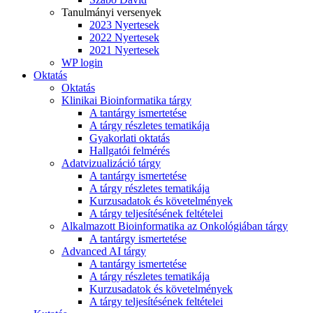
Tanulmányi versenyek
2023 Nyertesek
2022 Nyertesek
2021 Nyertesek
WP login
Oktatás
Oktatás
Klinikai Bioinformatika tárgy
A tantárgy ismertetése
A tárgy részletes tematikája
Gyakorlati oktatás
Hallgatói felmérés
Adatvizualizáció tárgy
A tantárgy ismertetése
A tárgy részletes tematikája
Kurzusadatok és követelmények
A tárgy teljesítésének feltételei
Alkalmazott Bioinformatika az Onkológiában tárgy
A tantárgy ismertetése
Advanced AI tárgy
A tantárgy ismertetése
A tárgy részletes tematikája
Kurzusadatok és követelmények
A tárgy teljesítésének feltételei