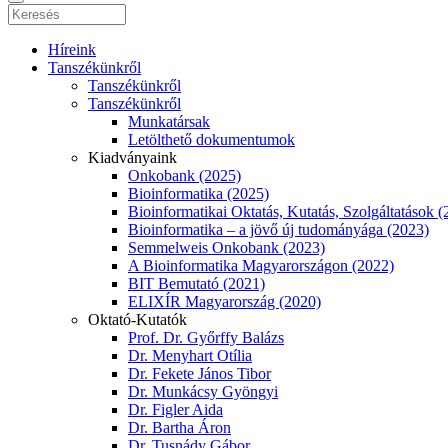
Híreink
Tanszékünkről
Tanszékünkről
Tanszékünkről
Munkatársak
Letölthető dokumentumok
Kiadványaink
Onkobank (2025)
Bioinformatika (2025)
Bioinformatikai Oktatás, Kutatás, Szolgáltatások (
Bioinformatika – a jövő új tudományága (2023)
Semmelweis Onkobank (2023)
A Bioinformatika Magyarországon (2022)
BIT Bemutató (2021)
ELIXÍR Magyarország (2020)
Oktató-Kutatók
Prof. Dr. Győrffy Balázs
Dr. Menyhart Otília
Dr. Fekete János Tibor
Dr. Munkácsy Gyöngyi
Dr. Figler Aida
Dr. Bartha Áron
Dr. Tusnády Gábor