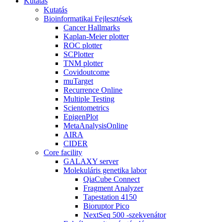
Kutatás
Kutatás
Bioinformatikai Fejlesztések
Cancer Hallmarks
Kaplan-Meier plotter
ROC plotter
SCPlotter
TNM plotter
Covidoutcome
muTarget
Recurrence Online
Multiple Testing
Scientometrics
EpigenPlot
MetaAnalysisOnline
AIRA
CIDER
Core facility
GALAXY server
Molekuláris genetika labor
QiaCube Connect
Fragment Analyzer
Tapestation 4150
Bioruptor Pico
NextSeq 500 -szekvenátor