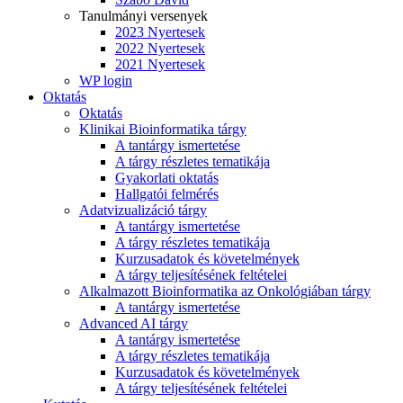
Tanulmányi versenyek
2023 Nyertesek
2022 Nyertesek
2021 Nyertesek
WP login
Oktatás
Oktatás
Klinikai Bioinformatika tárgy
A tantárgy ismertetése
A tárgy részletes tematikája
Gyakorlati oktatás
Hallgatói felmérés
Adatvizualizáció tárgy
A tantárgy ismertetése
A tárgy részletes tematikája
Kurzusadatok és követelmények
A tárgy teljesítésének feltételei
Alkalmazott Bioinformatika az Onkológiában tárgy
A tantárgy ismertetése
Advanced AI tárgy
A tantárgy ismertetése
A tárgy részletes tematikája
Kurzusadatok és követelmények
A tárgy teljesítésének feltételei