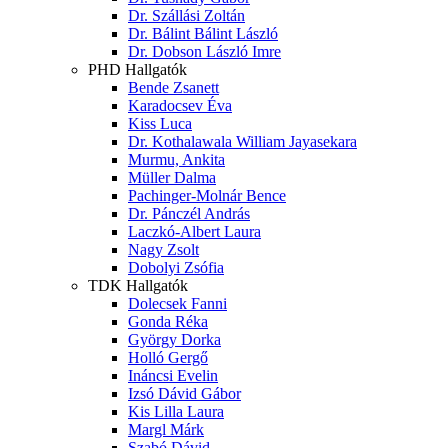
Dr. Szállási Zoltán
Dr. Bálint Bálint László
Dr. Dobson László Imre
PHD Hallgatók
Bende Zsanett
Karadocsev Éva
Kiss Luca
Dr. Kothalawala William Jayasekara
Murmu, Ankita
Müller Dalma
Pachinger-Molnár Bence
Dr. Pánczél András
Laczkó-Albert Laura
Nagy Zsolt
Dobolyi Zsófia
TDK Hallgatók
Dolecsek Fanni
Gonda Réka
György Dorka
Holló Gergő
Ináncsi Evelin
Izsó Dávid Gábor
Kis Lilla Laura
Margl Márk
Szabó Dávid