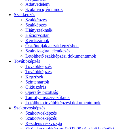
Adatvédelem
Szakmai grémiumok
Szakképzés
Szakképzés
Szakképzés
Hiányszakmák
Háziorvostan
Keretszámok
Ösztöndíjak a szakképzésben
Szakvizsgára jelentkezés
Letölthető szakképzési dokumentumok
Továbbképzés
Továbbképzés
Továbbképzés
Képzések
Szintentartók
Cikluszárás
Operatív bizottság
Tanfolyamszervezőknek
Letölthető továbbképzési dokumentumok
Szakorvosképzés
Szakorvosképzés
Szakorvosképzés
Rezidens részvizsga
Első alap szakképzés (2022.09.01. előtt belépők)