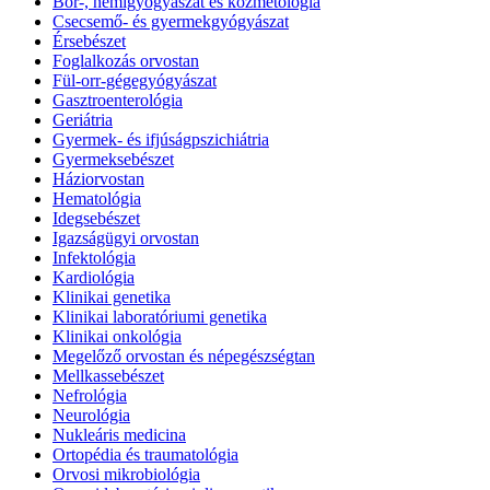
Bőr-, nemigyógyászat és kozmetológia
Csecsemő- és gyermekgyógyászat
Érsebészet
Foglalkozás orvostan
Fül-orr-gégegyógyászat
Gasztroenterológia
Geriátria
Gyermek- és ifjúságpszichiátria
Gyermeksebészet
Háziorvostan
Hematológia
Idegsebészet
Igazságügyi orvostan
Infektológia
Kardiológia
Klinikai genetika
Klinikai laboratóriumi genetika
Klinikai onkológia
Megelőző orvostan és népegészségtan
Mellkassebészet
Nefrológia
Neurológia
Nukleáris medicina
Ortopédia és traumatológia
Orvosi mikrobiológia