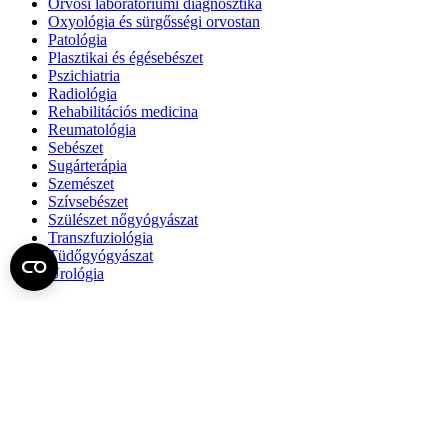
Orvosi laboratóriumi diagnosztika
Oxyológia és sürgősségi orvostan
Patológia
Plasztikai és égésebészet
Pszichiatria
Radiológia
Rehabilitációs medicina
Reumatológia
Sebészet
Sugárterápia
Szemészet
Szívsebészet
Szülészet nőgyógyászat
Transzfuziológia
Tüdőgyógyászat
Urológia
Fel az oldal tetejére
Semmelweis Egyetem
Kutató-Elitegyetem
Az egyetem központi elérhetőségei