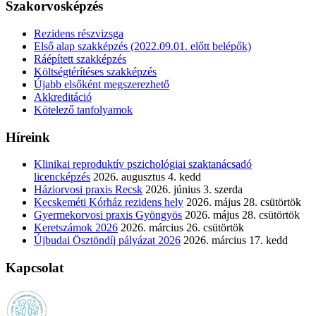
Szakorvosképzés
Rezidens részvizsga
Első alap szakképzés (2022.09.01. előtt belépők)
Ráépített szakképzés
Költségtérítéses szakképzés
Újabb elsőként megszerezhető
Akkreditáció
Kötelező tanfolyamok
Híreink
Klinikai reproduktív pszichológiai szaktanácsadó
licencképzés
2026. augusztus 4. kedd
Háziorvosi praxis Recsk
2026. június 3. szerda
Kecskeméti Kórház rezidens hely
2026. május 28. csütörtök
Gyermekorvosi praxis Gyöngyös
2026. május 28. csütörtök
Keretszámok 2026
2026. március 26. csütörtök
Újbudai Ösztöndíj pályázat 2026
2026. március 17. kedd
Kapcsolat