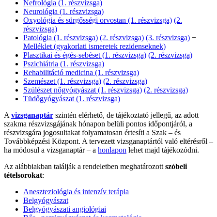
Nefrológia (1. részvizsga)
Neurológia (1. részvizsga)
Oxyológia és sürgősségi orvostan (1. részvizsga)
(2.
részvizsga)
Patológia (1. részvizsga)
(2. részvizsga)
(3. részvizsga)
+
Melléklet (gyakorlati ismeretek rezidenseknek)
Plasztikai és égés-sebéset (1. részvizsga)
(2. részvizsga)
Pszichiátria (1. részvizsga)
Rehabilitáció medicina (1. részvizsga)
Szemészet (1. részvizsga)
(2. részvizsga)
Szülészet nőgyógyászat (1. részvizsga)
(2. részvizsga)
Tüdőgyógyászat (1. részvizsga)
A
vizsganaptár
szintén elérhető, de tájékoztató jellegű, az adott
szakma részvizsgájának hónapon belüli pontos időpontjáról, a
részvizsgára jogosultakat folyamatosan értesíti a Szak – és
Továbbképzési Központ. A tervezett vizsganaptártól való eltérésről –
ha módosul a vizsganaptár – a
honlapon
lehet majd tájékozódni.
Az alábbiakban találják a rendeletben meghatározott
szóbeli
tételsorokat
:
Aneszteziológia és intenzív terápia
Belgyógyászat
Belgyógyászati angiológiai