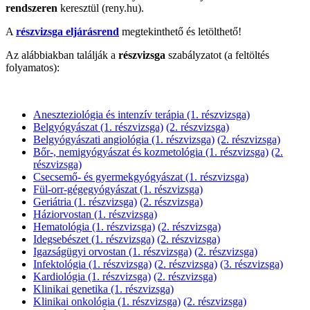
rendszeren
keresztül (reny.hu).
A
részvizsga eljárásrend
megtekinthető és letölthető!
Az alábbiakban találják a
részvizsga
szabályzatot (a feltöltés
folyamatos):
Aneszteziológia és intenzív terápia (1. részvizsga)
Belgyógyászat (1. részvizsga)
(2. részvizsga)
Belgyógyászati angiológia (1. részvizsga)
(2. részvizsga)
Bőr-, nemigyógyászat és kozmetológia (1. részvizsga)
(2.
részvizsga)
Csecsemő- és gyermekgyógyászat (1. részvizsga)
Fül-orr-gégegyógyászat (1. részvizsga)
Geriátria (1. részvizsga)
(2. részvizsga)
Háziorvostan (1. részvizsga)
Hematológia (1. részvizsga)
(2. részvizsga)
Idegsebészet (1. részvizsga)
(2. részvizsga)
Igazságügyi orvostan (1. részvizsga)
(2. részvizsga)
Infektológia (1. részvizsga)
(2. részvizsga)
(3. részvizsga)
Kardiológia (1. részvizsga)
(2. részvizsga)
Klinikai genetika (1. részvizsga)
Klinikai onkológia (1. részvizsga)
(2. részvizsga)