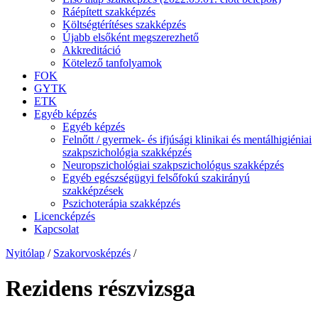
Ráépített szakképzés
Költségtérítéses szakképzés
Újabb elsőként megszerezhető
Akkreditáció
Kötelező tanfolyamok
FOK
GYTK
ETK
Egyéb képzés
Egyéb képzés
Felnőtt / gyermek- és ifjúsági klinikai és mentálhigiéniai
szakpszichológia szakképzés
Neuropszichológiai szakpszichológus szakképzés
Egyéb egészségügyi felsőfokú szakirányú
szakképzések
Pszichoterápia szakképzés
Licencképzés
Kapcsolat
Nyitólap
/
Szakorvosképzés
/
Rezidens részvizsga