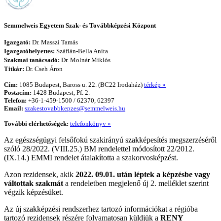
Semmelweis Egyetem Szak- és Továbbképzési Központ
Igazgató:
Dr. Masszi Tamás
Igazgatóhelyettes:
Száfián-Bella Anita
Szakmai tanácsadó:
Dr. Molnár Miklós
Titkár:
Dr. Cseh Áron
Cím:
1085 Budapest, Baross u. 22. (BC22 Irodaház)
térkép »
Postacím:
1428 Budapest, Pf. 2.
Telefon:
+36-1-459-1500 / 62370, 62397
Email:
szakestovabbkepzes@semmelweis.hu
További elérhetőségek:
telefonkönyv »
Az egészségügyi felsőfokú szakirányú szakképesítés megszerzéséről
szóló 28/2022. (VIII.25.) BM rendelettel módosított 22/2012.
(IX.14.) EMMI rendelet átalakította a szakorvosképzést.
Azon rezidensek, akik
2022. 09.01. után léptek a képzésbe vagy
váltottak szakmát
a rendeletben megjelenő új 2. melléklet szerint
végzik képzésüket.
Az új szakképzési rendszerhez tartozó információkat a régióba
tartozó rezidensek részére folyamatosan küldjük a
RENY