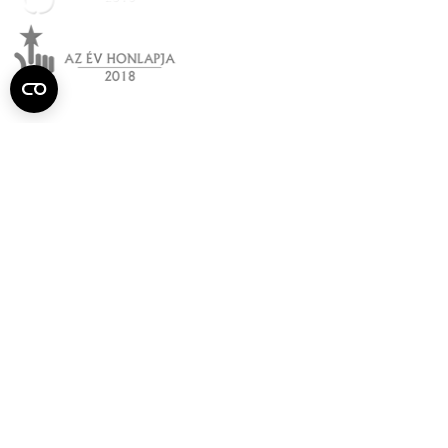
Semmelweis
Egyetem újság
július
Aktuális szám megtekintése (PDF)
Korábbi számok megtekintése