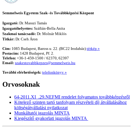
Semmelweis Egyetem Szak- és Továbbképzési Központ
Igazgató:
Dr. Masszi Tamás
Igazgatóhelyettes:
Száfián-Bella Anita
Szakmai tanácsadó:
Dr. Molnár Miklós
Titkár:
Dr. Cseh Áron
Cím:
1085 Budapest, Baross u. 22. (BC22 Irodaház)
térkép »
Postacím:
1428 Budapest, Pf. 2.
Telefon:
+36-1-459-1500 / 62370, 62397
Email:
szakestovabbkepzes@semmelweis.hu
További elérhetőségek:
telefonkönyv »
Orvosoknak
64-2011.XI_.29.NEFMI rendelet folyamatos továbbképzésről
Kötelező szinten tartó tanfolyam részvételi díj átvállalásához
költségátvállalási nyilatkozat
Munkáltatói igazolás MINTA
Kiegészítő gyakorlati igazolás MINTA