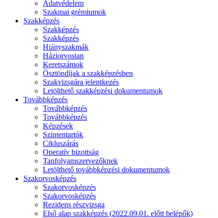
Adatvédelem
Szakmai grémiumok
Szakképzés
Szakképzés
Szakképzés
Hiányszakmák
Háziorvostan
Keretszámok
Ösztöndíjak a szakképzésben
Szakvizsgára jelentkezés
Letölthető szakképzési dokumentumok
Továbbképzés
Továbbképzés
Továbbképzés
Képzések
Szintentartók
Cikluszárás
Operatív bizottság
Tanfolyamszervezőknek
Letölthető továbbképzési dokumentumok
Szakorvosképzés
Szakorvosképzés
Szakorvosképzés
Rezidens részvizsga
Első alap szakképzés (2022.09.01. előtt belépők)