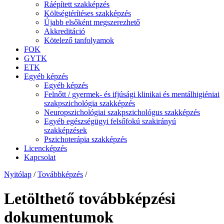
Ráépített szakképzés
Költségtérítéses szakképzés
Újabb elsőként megszerezhető
Akkreditáció
Kötelező tanfolyamok
FOK
GYTK
ETK
Egyéb képzés
Egyéb képzés
Felnőtt / gyermek- és ifjúsági klinikai és mentálhigiéniai
szakpszichológia szakképzés
Neuropszichológiai szakpszichológus szakképzés
Egyéb egészségügyi felsőfokú szakirányú
szakképzések
Pszichoterápia szakképzés
Licencképzés
Kapcsolat
Nyitólap
/
Továbbképzés
/
Letölthető továbbképzési
dokumentumok