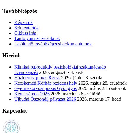
Továbbképzés
Képzések
Szintentartók
Cikluszárás
Tanfolyamszervezőknek
Letölthető továbbképzési dokumentumok
Híreink
Klinikai reproduktív pszichológiai szaktanácsadó
licencképzés
2026. augusztus 4. kedd
Háziorvosi praxis Recsk
2026. június 3. szerda
Kecskeméti Kórház rezidens hely
2026. május 28. csütörtök
Gyermekorvosi praxis Gyöngyös
2026. május 28. csütörtök
Keretszámok 2026
2026. március 26. csütörtök
Újbudai Ösztöndíj pályázat 2026
2026. március 17. kedd
Kapcsolat