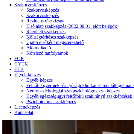
Szakorvosképzés
Szakorvosképzés
Szakorvosképzés
Rezidens részvizsga
Első alap szakképzés (2022.09.01. előtt belépők)
Ráépített szakképzés
Költségtérítéses szakképzés
Újabb elsőként megszerezhető
Akkreditáció
Kötelező tanfolyamok
FOK
GYTK
ETK
Egyéb képzés
Egyéb képzés
Felnőtt / gyermek- és ifjúsági klinikai és mentálhigiénia
Neuropszichológiai szakpszichológus szakképzés
Egyéb egészségügyi felsőfokú szakirányú szakképzések
Pszichoterápia szakképzés
Licencképzés
Kapcsolat