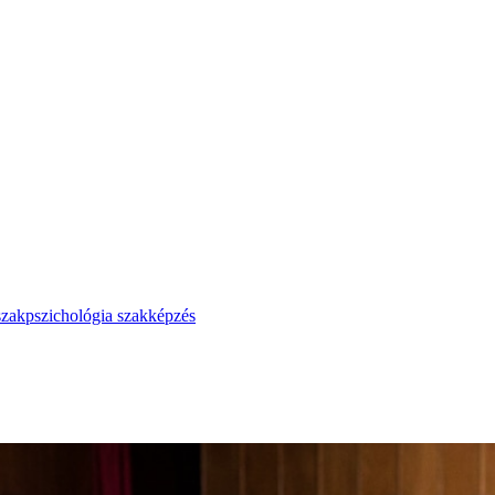
i szakpszichológia szakképzés