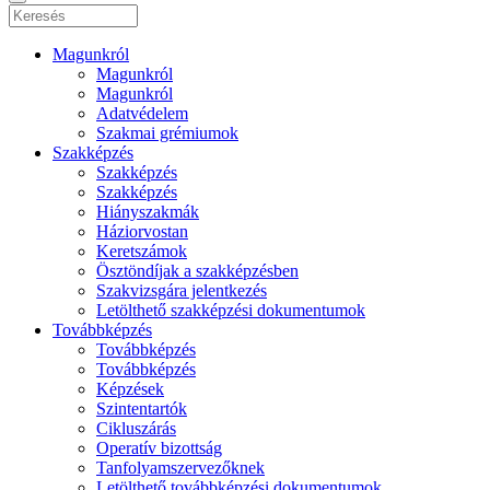
Magunkról
Magunkról
Magunkról
Adatvédelem
Szakmai grémiumok
Szakképzés
Szakképzés
Szakképzés
Hiányszakmák
Háziorvostan
Keretszámok
Ösztöndíjak a szakképzésben
Szakvizsgára jelentkezés
Letölthető szakképzési dokumentumok
Továbbképzés
Továbbképzés
Továbbképzés
Képzések
Szintentartók
Cikluszárás
Operatív bizottság
Tanfolyamszervezőknek
Letölthető továbbképzési dokumentumok