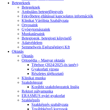
Betegeknek
Betegeknek
Ambuláns betegelőjegyzés
Fekvőbeteg ellátással kapcsolatos információk
Klinikai Várólista Szabályzata
Orvosaink
Gyógytornászaink
Munkatársaink
Betegjogok, betegjogi képviselő
Adatvédelem
Semmelweis Egészségügyi Kft
Oktatás
Oktatás
Ortopédia – Magyar oktatás
Tételsor (2024/2025-ös tanév)
Gyakorlati vizsga
Részletes tájékoztató
Klinikai munka
Szakdolgozat
Korábbi szakdolgozatok listája
Rektori pályamunka
ERASMUS nyári gyakorlat
Szakképzés
Szakképzés szabályzata
Továbbképző kurzusok