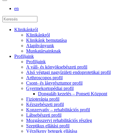
en
Klinikánkról
Klinikánkról
Klinikánk bemutatása
Alapítványunk
Munkatársainknak
Profiljaink
Profiljaink
A váll- és könyöksebészeti profil
Alsó végtagi nagyízületi endoprotetikai profil
Arthroscopos profil
Csont- és lágyrésztumor profil
Gyermekortopédiai profil
Dongaláb kezelés – Ponseti Központ
Fizioterápia profil
Kézszebészeti profil
Konzervatív – rehabilitációs profil
Lábsebészeti profil
Mozgásszervi rehabilitációs részleg
Szeptikus ellátási profil
Vérzékeny betegek ellátása