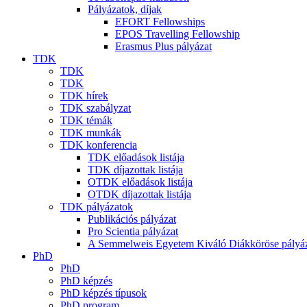
Pályázatok, díjak
EFORT Fellowships
EPOS Travelling Fellowship
Erasmus Plus pályázat
TDK
TDK
TDK
TDK hírek
TDK szabályzat
TDK témák
TDK munkák
TDK konferencia
TDK előadások listája
TDK díjazottak listája
OTDK előadások listája
OTDK díjazottak listája
TDK pályázatok
Publikációs pályázat
Pro Scientia pályázat
A Semmelweis Egyetem Kiváló Diákköröse pályá
PhD
PhD
PhD képzés
PhD képzés típusok
PhD program