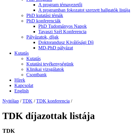
A program témavezetői
A programban fokozatot szerzett hallgatók listája
PhD kutatási témák
PhD konferenciák
PhD Tudományos Napok
Tavaszi Szél Konferencia
Pályázatok, díjak
Doktorandusz Kiválósági Díj
MD-PhD pályázat
Kutatás
Kutatás
Kutatási tevékenységünk
Klinikai vizsgálatok
Csontbank
Hírek
Kapcsolat
English
Nyitólap
/
TDK
/
TDK konferencia
/
TDK díjazottak listája
TDK