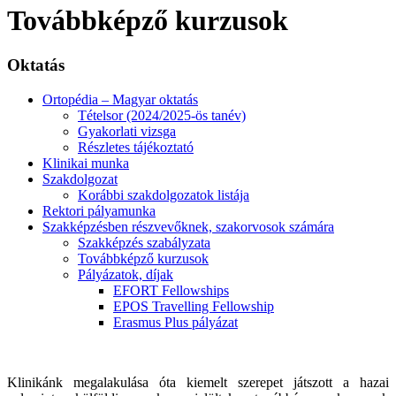
Továbbképző kurzusok
Oktatás
Ortopédia – Magyar oktatás
Tételsor (2024/2025-ös tanév)
Gyakorlati vizsga
Részletes tájékoztató
Klinikai munka
Szakdolgozat
Korábbi szakdolgozatok listája
Rektori pályamunka
Szakképzésben részvevőknek, szakorvosok számára
Szakképzés szabályzata
Továbbképző kurzusok
Pályázatok, díjak
EFORT Fellowships
EPOS Travelling Fellowship
Erasmus Plus pályázat
Klinikánk megalakulása óta kiemelt szerepet játszott a hazai