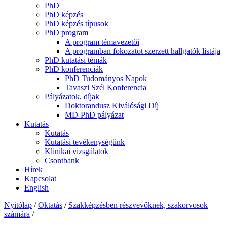
PhD
PhD képzés
PhD képzés típusok
PhD program
A program témavezetői
A programban fokozatot szerzett hallgatók listája
PhD kutatási témák
PhD konferenciák
PhD Tudományos Napok
Tavaszi Szél Konferencia
Pályázatok, díjak
Doktorandusz Kiválósági Díj
MD-PhD pályázat
Kutatás
Kutatás
Kutatási tevékenységünk
Klinikai vizsgálatok
Csontbank
Hírek
Kapcsolat
English
Nyitólap
/
Oktatás
/
Szakképzésben részvevőknek, szakorvosok
számára
/