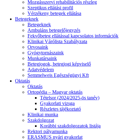
Mozgásszervi rehabilitációs részleg
Szeptikus ellátási profil
Vérzékeny betegek ellátása
Betegeknek
Betegeknek
Ambuláns betegelőjegyzés
Fekvőbeteg ellátással kapcsolatos információk
Klinikai Várólista Szabályzata
Orvosaink
Gyógytornászaink
Munkatársaink
Betegjogok, betegjogi képviselő
Adatvédelem
Semmelweis Egészségügyi Kft
Oktatás
Oktatás
Ortopédia – Magyar oktatás
Tételsor (2024/2025-ös tanév)
Gyakorlati vizsga
Részletes tájékoztató
Klinikai munka
Szakdolgozat
Korábbi szakdolgozatok listája
Rektori pályamunka
ERASMUS nyári gyakorlat