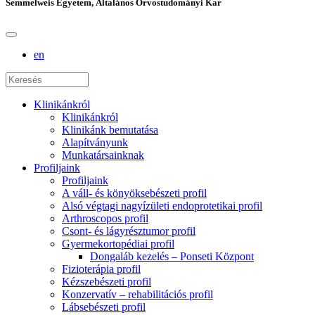
Semmelweis Egyetem, Általános Orvostudományi Kar
en
Klinikánkról
Klinikánkról
Klinikánk bemutatása
Alapítványunk
Munkatársainknak
Profiljaink
Profiljaink
A váll- és könyöksebészeti profil
Alsó végtagi nagyízületi endoprotetikai profil
Arthroscopos profil
Csont- és lágyrésztumor profil
Gyermekortopédiai profil
Dongaláb kezelés – Ponseti Központ
Fizioterápia profil
Kézszebészeti profil
Konzervatív – rehabilitációs profil
Lábsebészeti profil