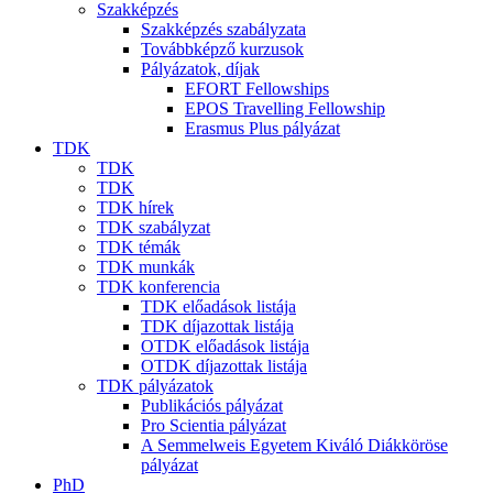
Szakképzés
Szakképzés szabályzata
Továbbképző kurzusok
Pályázatok, díjak
EFORT Fellowships
EPOS Travelling Fellowship
Erasmus Plus pályázat
TDK
TDK
TDK
TDK hírek
TDK szabályzat
TDK témák
TDK munkák
TDK konferencia
TDK előadások listája
TDK díjazottak listája
OTDK előadások listája
OTDK díjazottak listája
TDK pályázatok
Publikációs pályázat
Pro Scientia pályázat
A Semmelweis Egyetem Kiváló Diákköröse
pályázat
PhD