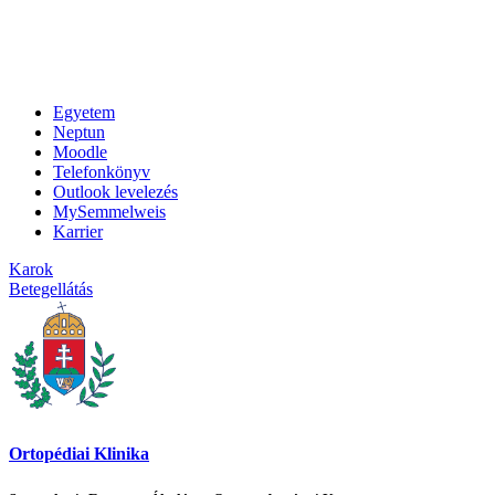
Egyetem
Neptun
Moodle
Telefonkönyv
Outlook levelezés
MySemmelweis
Karrier
Karok
Betegellátás
Ortopédiai Klinika