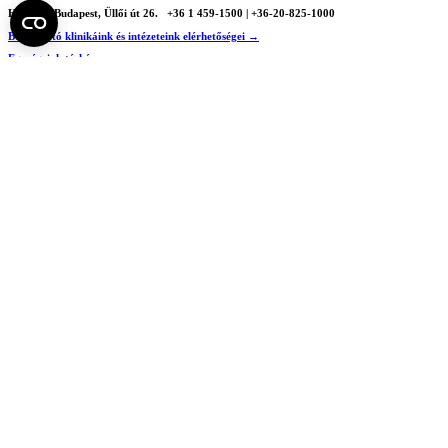
H - 1085 Budapest, Üllői út 26.
+36 1 459-1500 | +36-20-825-1000
Betegellátó klinikáink és intézeteink elérhetőségei →
Egységeink térképen
SEMEDUNIV (KRID: 648905308)