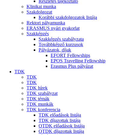
Részletes tájékoztató
Klinikai munka
Szakdolgozat
Korábbi szakdolgozatok listája
Rektori pályamunka
ERASMUS nyári gyakorlat
Szakképzés
Szakképzés szabályzata
Továbbképző kurzusok
Pályázatok, díjak
EFORT Fellowships
EPOS Travelling Fellowship
Erasmus Plus pályázat
TDK
TDK
TDK
TDK hírek
TDK szabályzat
TDK témák
TDK munkák
TDK konferencia
TDK előadások listája
TDK díjazottak listája
OTDK előadások listája
OTDK díjazottak listája