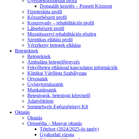
Gyermekortopédiai profil
Dongaláb kezelés – Ponseti Központ
Fizioterápia profil
Kézszebészeti profil
Konzervatív – rehabilitációs profil
Lábsebészeti profil
Mozgásszervi rehabilitációs részleg
Szeptikus ellátási profil
Vérzékeny betegek ellátása
Betegeknek
Betegeknek
Ambuláns betegelőjegyzés
Fekvőbeteg ellátással kapcsolatos információk
Klinikai Várólista Szabályzata
Orvosaink
Gyógytornászaink
Munkatársaink
Betegjogok, betegjogi képviselő
Adatvédelem
Semmelweis Egészségügyi Kft
Oktatás
Oktatás
Ortopédia – Magyar oktatás
Tételsor (2024/2025-ös tanév)
Gyakorlati vizsga