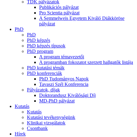
TDK pályázatok
Publikációs pályázat
Pro Scientia pályázat
A Semmelweis Egyetem Kiváló Diákköröse
pályázat
PhD
PhD
PhD képzés
PhD képzés típusok
PhD program
A program témavezetői
A programban fokozatot szerzett hallgatók listája
PhD kutatási témák
PhD konferenciák
PhD Tudományos Napok
Tavaszi Szél Konferencia
Pályázatok, díjak
Doktorandusz Kiválósági Díj
MD-PhD pályázat
Kutatás
Kutatás
Kutatási tevékenységünk
Klinikai vizsgálatok
Csontbank
Hírek