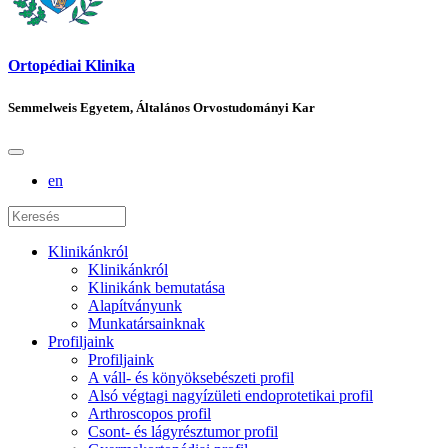
Ortopédiai Klinika
Semmelweis Egyetem, Általános Orvostudományi Kar
en
Klinikánkról
Klinikánkról
Klinikánk bemutatása
Alapítványunk
Munkatársainknak
Profiljaink
Profiljaink
A váll- és könyöksebészeti profil
Alsó végtagi nagyízületi endoprotetikai profil
Arthroscopos profil
Csont- és lágyrésztumor profil