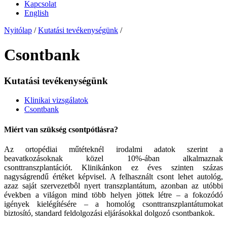
Kapcsolat
English
Nyitólap
/
Kutatási tevékenységünk
/
Csontbank
Kutatási tevékenységünk
Klinikai vizsgálatok
Csontbank
Miért van szükség csontpótlásra?
Az ortopédiai műtéteknél irodalmi adatok szerint a
beavatkozásoknak közel 10%-ában alkalmaznak
csonttranszplantációt. Klinikánkon ez éves szinten százas
nagyságrendű értéket képvisel. A felhasznált csont lehet autológ,
azaz saját szervezetbôl nyert transzplantátum, azonban az utóbbi
években a világon mind több helyen jöttek létre – a fokozódó
igények kielégítésére – a homológ csonttranszplantátumokat
biztosító, standard feldolgozási eljárásokkal dolgozó csontbankok.