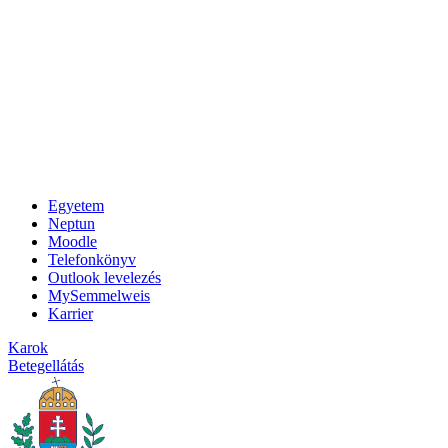
Egyetem
Neptun
Moodle
Telefonkönyv
Outlook levelezés
MySemmelweis
Karrier
Karok
Betegellátás