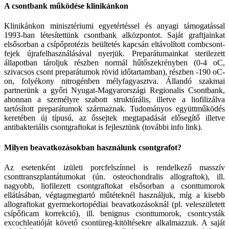
A csontbank működése klinikánkon
Klinikánkon minisztériumi egyetértéssel és anyagi támogatással
1993-ban létesítettünk csontbank alközpontot. Saját graftjainkat
elsősorban a csípőprotézis beültetés kapcsán eltávolított combcsont-
fejek újrafelhasználásával nyerjük. Preparátumainkat sterilezett
állapotban tároljuk részben normál hűtőszekrényben (0-4 oC,
szivacsos csont preparátumok rövid időtartamban), részben -190 oC-
on, folyékony nitrogénben mélyfagyasztva. Állandó szakmai
partnerünk a győri Nyugat-Magyarországi Regionalis Csontbank,
ahonnan a személyre szabott struktúrális, illetve a liofilizálva
tartósított preparátumok származnak. Tudományos együttműködés
keretében új típusú, az őssejtek megtapadását elősegítő illetve
antibakteriális csontgraftokat is fejlesztünk (további info link).
Milyen beavatkozásokban használunk csontgrafot?
Az esetenként izületi porcfelszínnel is rendelkező masszív
csonttranszplantátumokat (ún. osteochondralis allograftok), ill.
nagyobb, liofilezett csontgraftokat elsősorban a csonttumorok
ellátásában, végtagmegtartó műtéteknél használjuk, míg a kisebb
allograftokat gyermekortopédiai beavatkozásoknál (pl. veleszületett
csípőficam korrekció), ill. benignus csonttumorok, csontcysták
excochleatióját követő csontüreg-kitöltésekre alkalmazzuk. A saját