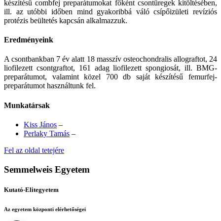
készítésű combfej preparátumokat főként csontüregek kitöltésében,
ill. az utóbbi időben mind gyakoribbá váló csípőizületi revíziós
protézis beültetés kapcsán alkalmazzuk.
Eredményeink
A csontbankban 7 év alatt 18 masszív osteochondralis allograftot, 24
liofilezett csontgraftot, 161 adag liofilezett spongiosát, ill. BMG-
preparátumot, valamint közel 700 db saját készítésű femurfej-
preparátumot használtunk fel.
Munkatársak
Kiss János
–
Perlaky Tamás
–
Fel az oldal tetejére
Semmelweis Egyetem
Kutató-Elitegyetem
Az egyetem központi elérhetőségei