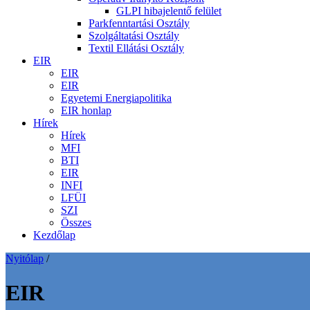
GLPI hibajelentő felület
Parkfenntartási Osztály
Szolgáltatási Osztály
Textil Ellátási Osztály
EIR
EIR
EIR
Egyetemi Energiapolitika
EIR honlap
Hírek
Hírek
MFI
BTI
EIR
INFI
LFÜI
SZI
Összes
Kezdőlap
Nyitólap
/
EIR