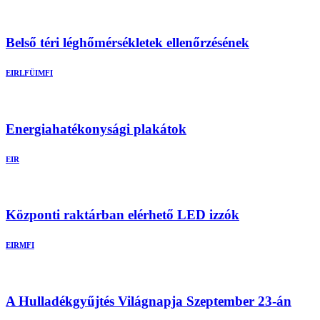
Belső téri léghőmérsékletek ellenőrzésének
EIR
LFÜI
MFI
Energiahatékonysági plakátok
EIR
Központi raktárban elérhető LED izzók
EIR
MFI
A Hulladékgyűjtés Világnapja Szeptember 23-án