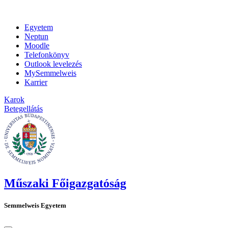
Egyetem
Neptun
Moodle
Telefonkönyv
Outlook levelezés
MySemmelweis
Karrier
Karok
Betegellátás
Műszaki Főigazgatóság
Semmelweis Egyetem