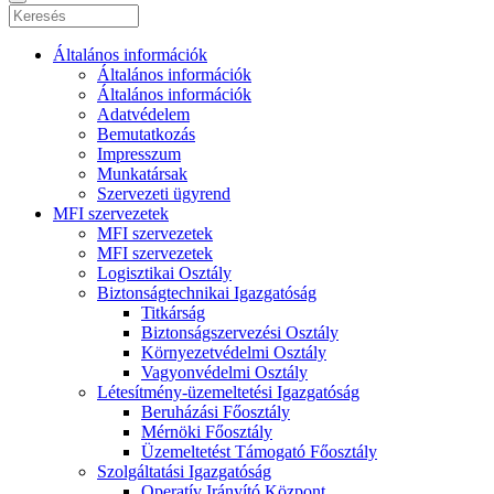
Általános információk
Általános információk
Általános információk
Adatvédelem
Bemutatkozás
Impresszum
Munkatársak
Szervezeti ügyrend
MFI szervezetek
MFI szervezetek
MFI szervezetek
Logisztikai Osztály
Biztonságtechnikai Igazgatóság
Titkárság
Biztonságszervezési Osztály
Környezetvédelmi Osztály
Vagyonvédelmi Osztály
Létesítmény-üzemeltetési Igazgatóság
Beruházási Főosztály
Mérnöki Főosztály
Üzemeltetést Támogató Főosztály
Szolgáltatási Igazgatóság
Operatív Irányító Központ