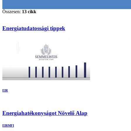
Összesen:
13 cikk
Energiatudatossági tippek
EIR
Energiahatékonyságot Növelő Alap
EIR
MFI