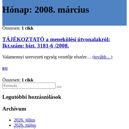
Hónap:
2008. március
Összesen:
1 cikk
TÁJÉKOZTATÓ a menekülési útvonalakról:
Ikt.szám: bizt. 3181-6 /2008.
Valamennyi szervezeti egység vezetője részére…
(tovább…)
BTI
Összesen:
1 cikk
Keresés
Legutóbbi hozzászólások
Archívum
2026. július
2026. május