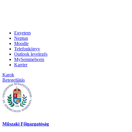
Egyetem
Neptun
Moodle
Telefonkönyv
Outlook levelezés
MySemmelweis
Karrier
Karok
Betegellátás
Műszaki Főigazgatóság