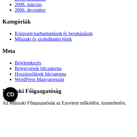
2008. március
2006. december
Kategóriák
Központi karbantartások és beruházások
Műszaki és szolgáltatási hírek
Meta
Bejelentkezés
Bejegyzések hírcsatorna
Hozzászólások hírcsatorna
WordPress Magyarország
Műszaki Főigazgatóság
Az Műszaki Főigazgatóság az Egyetem működési, üzemeltetési,
szolgáltatásai tevékenységeinek fejlesztési javaslatait készíti elő,
segíti és támogatja az egyetemi szervezetek létesítmény-fenntartási,
karbantartási és hibaelhárítási, biztonságtechnikai, logisztikai és
szolgáltatási (élelmezés, takarítás, mosatás), informatikai,
irodatechnikai, vagyon- és létesítménygazdálkodási, központi raktári
és központi selejtezési feladatait, és működteti ezen központi