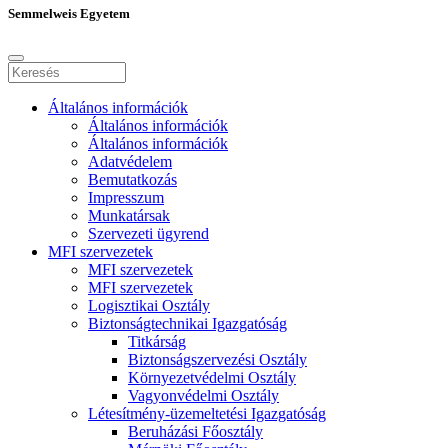
Semmelweis Egyetem
Általános információk
Általános információk
Általános információk
Adatvédelem
Bemutatkozás
Impresszum
Munkatársak
Szervezeti ügyrend
MFI szervezetek
MFI szervezetek
MFI szervezetek
Logisztikai Osztály
Biztonságtechnikai Igazgatóság
Titkárság
Biztonságszervezési Osztály
Környezetvédelmi Osztály
Vagyonvédelmi Osztály
Létesítmény-üzemeltetési Igazgatóság
Beruházási Főosztály