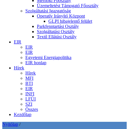
Mérnöki Főosztály
Üzemeltetést Támogató Főosztály
Szolgáltatási Igazgatóság
Operatív Irányító Központ
GLPI hibajelentő felület
Parkfenntartási Osztály
Szolgáltatási Osztály
Textil Ellátási Osztály
EIR
EIR
EIR
Egyetemi Energiapolitika
EIR honlap
Hírek
Hírek
MFI
BTI
EIR
INFI
LFÜI
SZI
Összes
Kezdőlap
Nyitólap
/