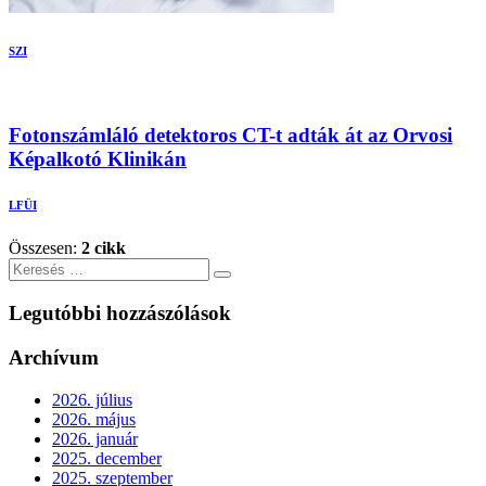
SZI
Fotonszámláló detektoros CT-t adták át az Orvosi
Képalkotó Klinikán
LFÜI
Összesen:
2 cikk
Keresés
Legutóbbi hozzászólások
Archívum
2026. július
2026. május
2026. január
2025. december
2025. szeptember