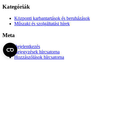
Kategóriák
Központi karbantartások és beruházások
Műszaki és szolgáltatási hírek
Meta
Bejelentkezés
Bejegyzések hírcsatorna
Hozzászólások hírcsatorna
WordPress Magyarország
Műszaki Főigazgatóság
Az Műszaki Főigazgatóság az Egyetem működési, üzemeltetési,
szolgáltatásai tevékenységeinek fejlesztési javaslatait készíti elő,
segíti és támogatja az egyetemi szervezetek létesítmény-fenntartási,
karbantartási és hibaelhárítási, biztonságtechnikai, logisztikai és
szolgáltatási (élelmezés, takarítás, mosatás), informatikai,
irodatechnikai, vagyon- és létesítménygazdálkodási, központi raktári
és központi selejtezési feladatait, és működteti ezen központi
kiszolgáló egységeket.