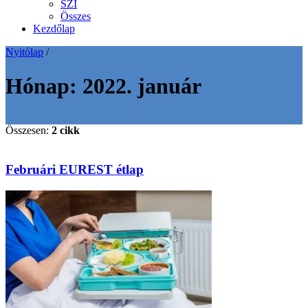
SZI
Összes
Kezdőlap
Nyitólap
/
Hónap:
2022. január
Összesen:
2 cikk
Februári EUREST étlap