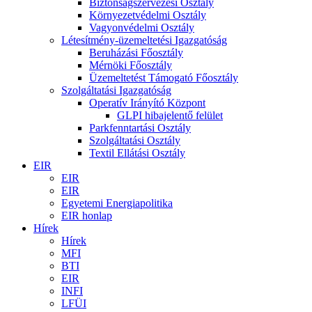
Biztonságszervezési Osztály
Környezetvédelmi Osztály
Vagyonvédelmi Osztály
Létesítmény-üzemeltetési Igazgatóság
Beruházási Főosztály
Mérnöki Főosztály
Üzemeltetést Támogató Főosztály
Szolgáltatási Igazgatóság
Operatív Irányító Központ
GLPI hibajelentő felület
Parkfenntartási Osztály
Szolgáltatási Osztály
Textil Ellátási Osztály
EIR
EIR
EIR
Egyetemi Energiapolitika
EIR honlap
Hírek
Hírek
MFI
BTI
EIR
INFI
LFÜI