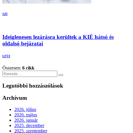
SZI
Ideiglenesen lezárásra kerültek a KIÉ hátsó és
oldalsó bejáratai
LFÜI
Összesen:
6 cikk
Keresés
Legutóbbi hozzászólások
Archívum
2026. július
2026. május
2026. január
2025. december
2025. szeptember