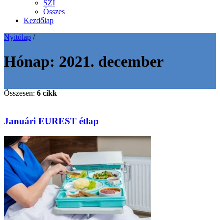
SZI
Összes
Kezdőlap
Nyitólap
/
Hónap:
2021. december
Összesen:
6 cikk
Januári EUREST étlap