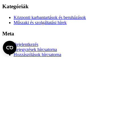
Kategóriák
Központi karbantartások és beruházások
Műszaki és szolgáltatási hírek
Meta
Bejelentkezés
Bejegyzések hírcsatorna
Hozzászólások hírcsatorna
WordPress Magyarország
Műszaki Főigazgatóság
Az Műszaki Főigazgatóság az Egyetem működési, üzemeltetési,
szolgáltatásai tevékenységeinek fejlesztési javaslatait készíti elő,
segíti és támogatja az egyetemi szervezetek létesítmény-fenntartási,
karbantartási és hibaelhárítási, biztonságtechnikai, logisztikai és
szolgáltatási (élelmezés, takarítás, mosatás), informatikai,
irodatechnikai, vagyon- és létesítménygazdálkodási, központi raktári
és központi selejtezési feladatait, és működteti ezen központi
kiszolgáló egységeket.