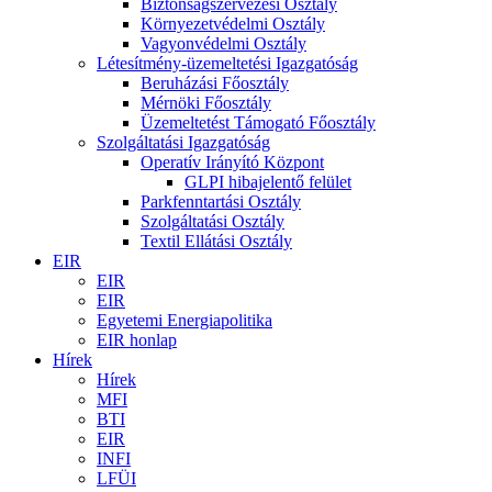
Biztonságszervezési Osztály
Környezetvédelmi Osztály
Vagyonvédelmi Osztály
Létesítmény-üzemeltetési Igazgatóság
Beruházási Főosztály
Mérnöki Főosztály
Üzemeltetést Támogató Főosztály
Szolgáltatási Igazgatóság
Operatív Irányító Központ
GLPI hibajelentő felület
Parkfenntartási Osztály
Szolgáltatási Osztály
Textil Ellátási Osztály
EIR
EIR
EIR
Egyetemi Energiapolitika
EIR honlap
Hírek
Hírek
MFI
BTI
EIR
INFI
LFÜI